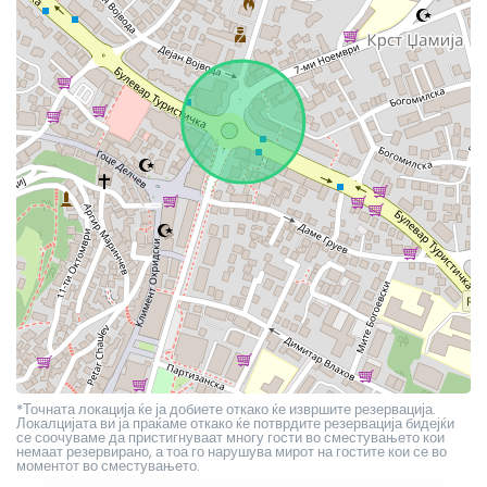
*Точната локација ќе ја добиете откако ќе извршите резервација.
Локалцијата ви ја праќаме откако ќе потврдите резервација бидејќи
се соочуваме да пристигнуваат многу гости во сместувањето кои
немаат резервирано, а тоа го нарушува мирот на гостите кои се во
моментот во сместувањето.