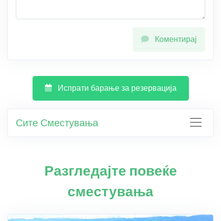
Коментирај
Испрати барање за резервација
Сите Сместувања
Разгледајте повеќе
сместувања