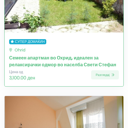
СУПЕР ДОМАЌИН
Ohrid
Семеен апартман во Охрид, идеален за
релаксирачки одмор во населба Свети Стефан
Цена од
Разгледај
3,100.00 ден