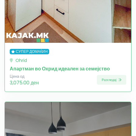
СУПЕР ДОМАЌИН
Ohrid
Апартман во Охрид идеален за семејство
Цена од
Разгледај
3,075.00 ден