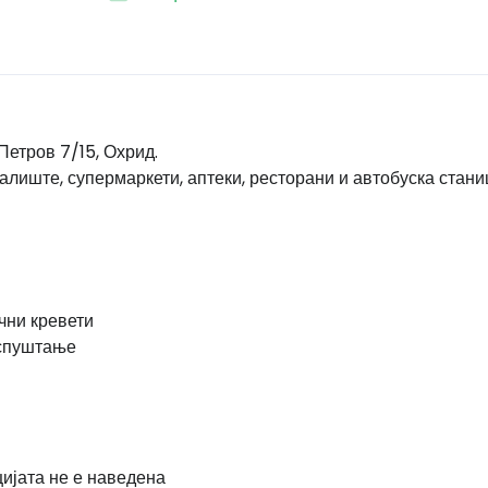
Петров 7/15, Охрид.
алиште, супермаркети, аптеки, ресторани и автобуска стани
чни кревети
 спуштање
ијата не е наведена