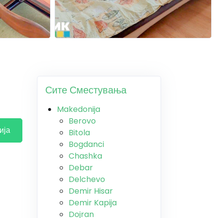
Сите Сместувања
Makedonija
Berovo
ија
Bitola
Bogdanci
Chashka
Debar
Delchevo
Demir Hisar
Demir Kapija
Dojran