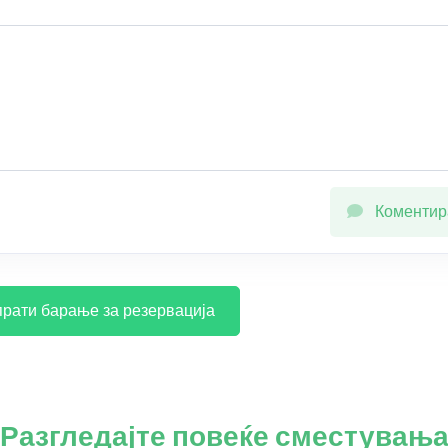
Коментир
рати барање за резервација
Разгледајте повеќе сместувањ