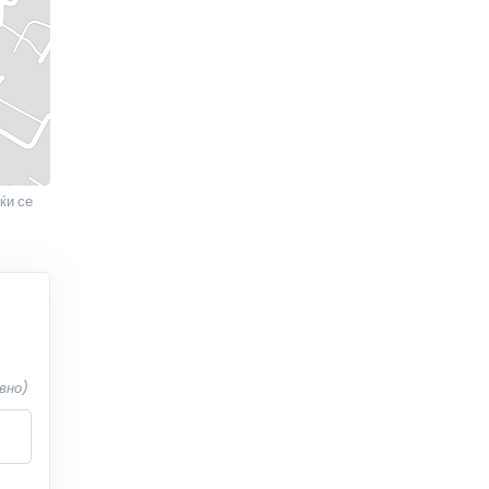
ќи се
вно)