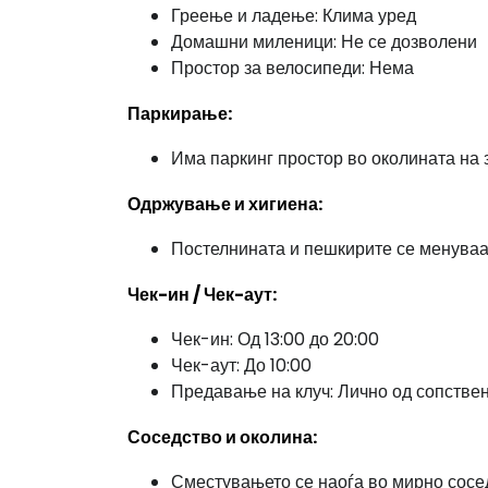
Греење и ладење: Клима уред
Домашни миленици: Не се дозволени
Простор за велосипеди: Нема
Паркирање:
Има паркинг простор во околината на 
Одржување и хигиена:
Постелнината и пешкирите се менуваат
Чек-ин / Чек-аут:
Чек-ин: Од 13:00 до 20:00
Чек-аут: До 10:00
Предавање на клуч: Лично од сопстве
Соседство и околина:
Сместувањето се наоѓа во мирно сосе