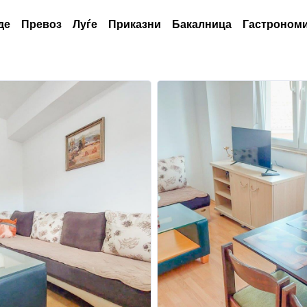
де
Превоз
Луѓе
Приказни
Бакалница
Гастрономи