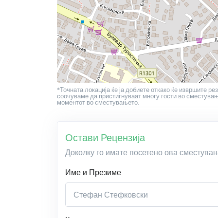
*Точната локација ќе ја добиете откако ќе извршите рез
соочуваме да пристигнуваат многу гости во сместување
моментот во сместувањето.
Остави Рецензија
Доколку го имате посетено ова сместува
Име и Презиме