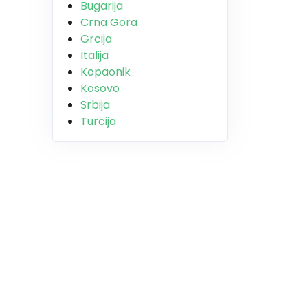
Bugarija
Crna Gora
Grcija
Italija
Kopaonik
Kosovo
Srbija
Turcija