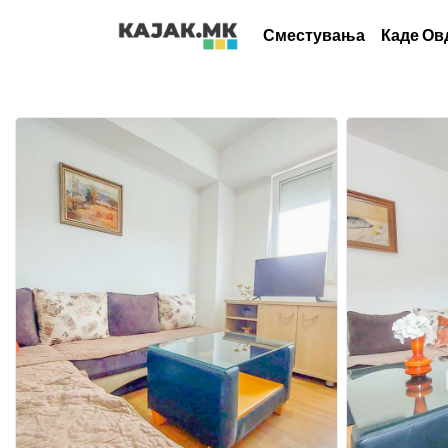
Сместувања
Каде Ов