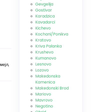
Gevgelija
Gostivar
Karadzica
Kavadarci
Kichevo
Kochani/Ponikva
Kratovo
Kriva Palanka
Krushevo
Kumanovo
Lesnovo
мејл,
Lozovo
Makedonska
Kamenica
Makedonski Brod
Mariovo
Mavrovo
Negotino