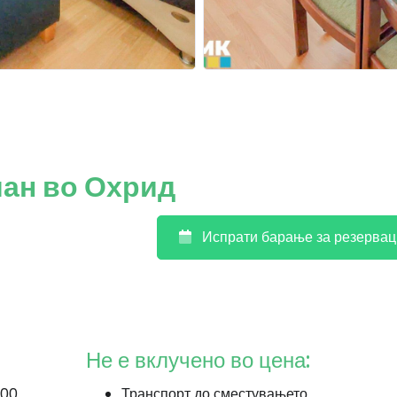
ан во Охрид
Испрати барање за резервац
Не е вклучено во цена:
000
Транспорт до сместувањето