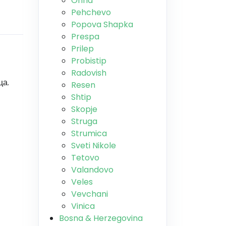
Ohrid
Pehchevo
Popova Shapka
Prespa
Prilep
Probistip
Radovish
ца.
Resen
Shtip
Skopje
Struga
Strumica
Sveti Nikole
Tetovo
Valandovo
Veles
Vevchani
Vinica
Bosna & Herzegovina