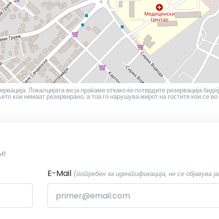
ервација. Локалцијата ви ја праќаме откако ќе потврдите резервација бидеј
то кои немаат резервирано, а тоа го нарушува мирот на гостите кои се во
ње
E-Mail
(потребен за идентификација, не се објавува ја