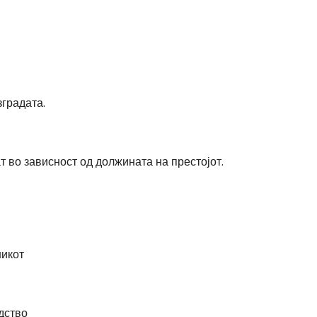
зградата.
 во зависност од должината на престојот.
никот
дство