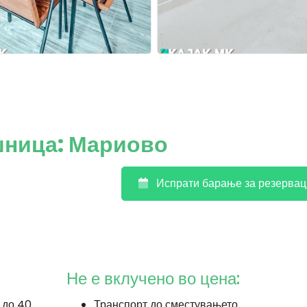
шница: Мариово
Испрати барање за резервац
Не е вклучено во цена:
 до 40
Транспорт до сместувањето