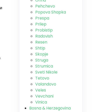
Ohrid
Pehchevo
 и
Popova Shapka
Prespa
Prilep
Probistip
Radovish
Resen
Shtip
Skopje
а
Struga
Strumica
Sveti Nikole
Tetovo
Valandovo
Veles
Vevchani
Vinica
Bosna & Herzegovina