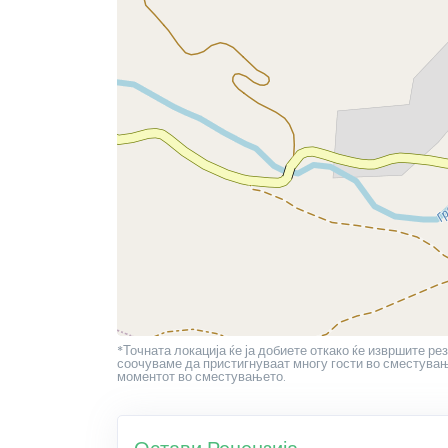
*Точната локација ќе ја добиете откако ќе извршите рез
соочуваме да пристигнуваат многу гости во сместување
моментот во сместувањето.