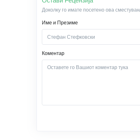
Остави Рецензија
Доколку го имате посетено ова сместува
Име и Презиме
Коментар