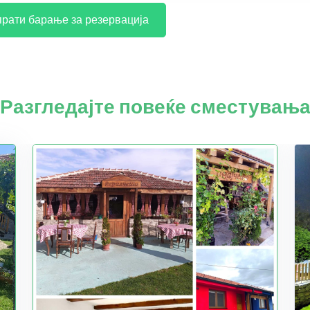
рати барање за резервација
Разгледајте повеќе сместувањ