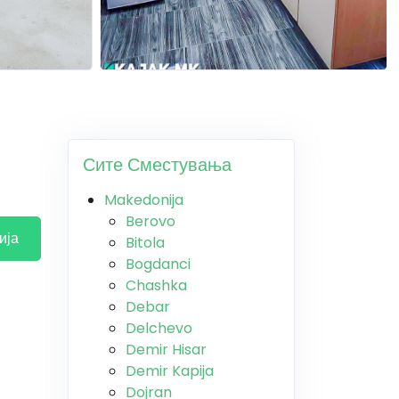
Сите Сместувања
Makedonija
Berovo
ија
Bitola
Bogdanci
Chashka
Debar
Delchevo
Demir Hisar
Demir Kapija
Dojran