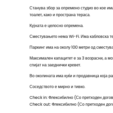
Станува збор за опремено студио во кое има
тоалет, како и пространа тераса.
Кујната е целосно опремена.
Сместувањето нема
Wi-Fi.
Има кабловска те
Паркинг има на околу 100 метри од сместув
Максимален капацитет е за 3 возрасни, а мо
спијат на заеднички кревет.
Во околината има куќи и продавница која ра
Соседството е мирно и тивко.
Check in:
Флексибилно (Со претходен дого
Check out:
Флексибилно (Со претходен дог