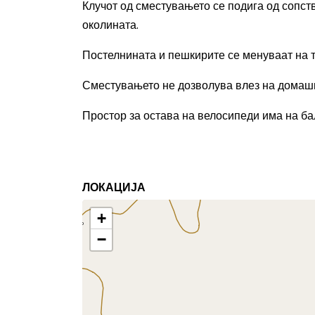
Клучот од сместувањето се подига од сопств
околината.
Постелнината и пешкирите се менуваат на тр
Сместувањето не дозволува влез на домаш
Простор за остава на велосипеди има на ба
ЛОКАЦИЈА
+
−