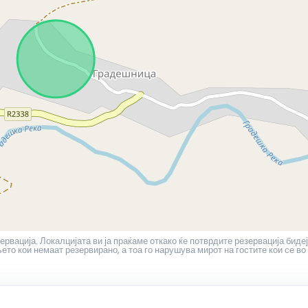
ервација. Локалцијата ви ја праќаме откако ќе потврдите резервација бидеј
то кои немаат резервирано, а тоа го нарушува мирот на гостите кои се во