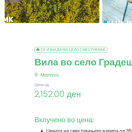
СЕ ИЗНАЈМУВА ЦЕЛО СМЕСТУВАЊЕ
Вила во село Граде
Mariovo
Цена од:
2,152.00 ден
Вклучено во цена:
Цената на сместувањето варира од 35