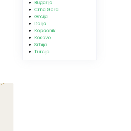
Bugarija
Crna Gora
Grcija
Italija
Kopaonik
Kosovo
Srbija
Turcija