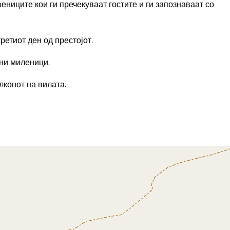
ениците кои ги пречекуваат гостите и ги запознаваат со
етиот ден од престојот.
ни миленици.
лконот на вилата.