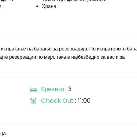
т
Храна
 испраќање на барање за резервација. По испратеното бар
јте резервации по мејл, така е најбезбедно за вас и за
Кревети
: 3
Check Out
: 11:00
ца.