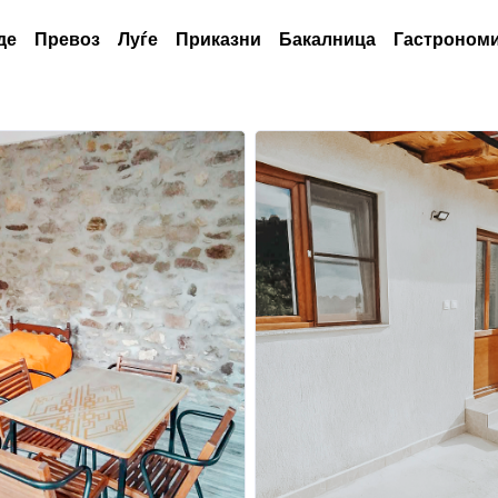
де
Превоз
Луѓе
Приказни
Бакалница
Гастрономи