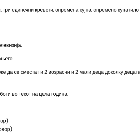
 три единечни кревети, опремена кујна, опремено купатило
левизија.
ањето.
же да се сместат и 2 возрасни и 2 мали деца доколку децат
боти во текот на цела година.
вор)
овор)