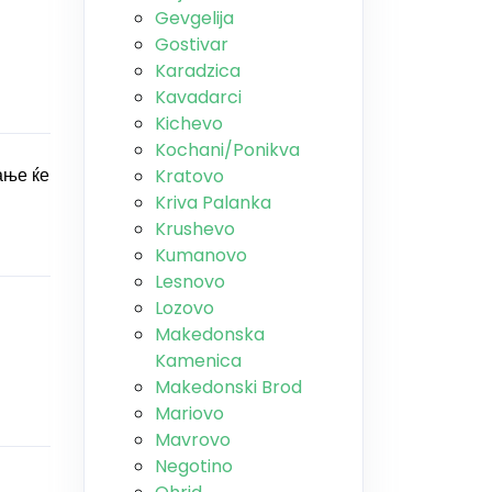
Gevgelija
Gostivar
Karadzica
Kavadarci
Kichevo
Kochani/Ponikva
ање ќе
Kratovo
Kriva Palanka
Krushevo
Kumanovo
Lesnovo
Lozovo
Makedonska
Kamenica
Makedonski Brod
Mariovo
Mavrovo
Negotino