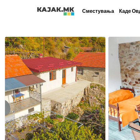
Сместувања
Каде Ов