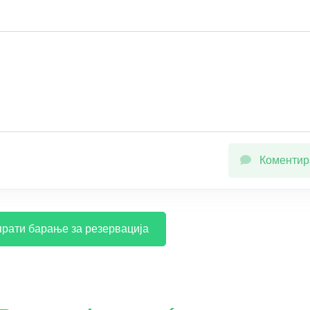
Коментир
рати барање за резервација