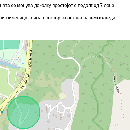
ина
та
се менува доколку престојот е подолг од 7 дена
.
и миленици, а има простор за остава на велосипеди.