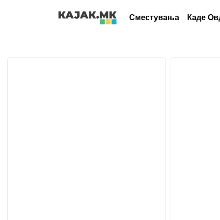
Сместувања
Каде Ов