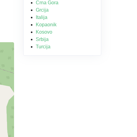
Crna Gora
Grcija
Italija
Kopaonik
Kosovo
Srbija
Turcija