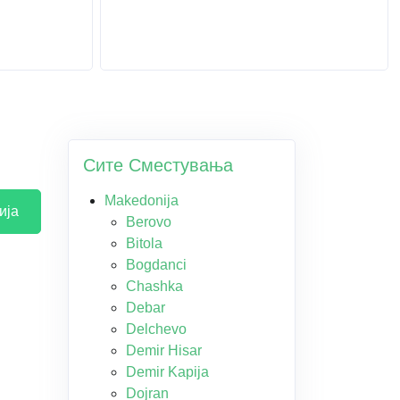
Сите Сместувања
Makedonija
ија
Berovo
Bitola
Bogdanci
Chashka
Debar
Delchevo
Demir Hisar
Demir Kapija
Dojran