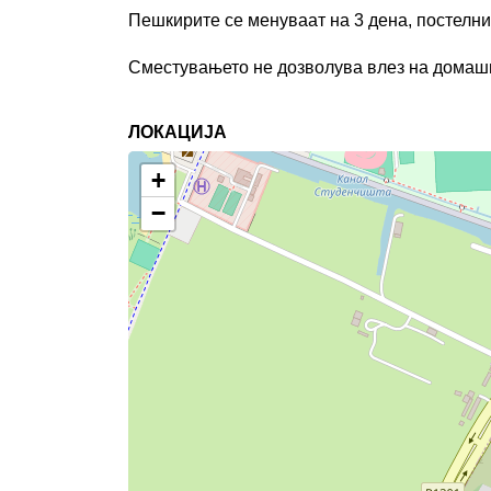
Пешкири
те се менуваат
на 3 дена, постелн
Сместувањето не дозволува влез на домашн
ЛОКАЦИЈА
+
−