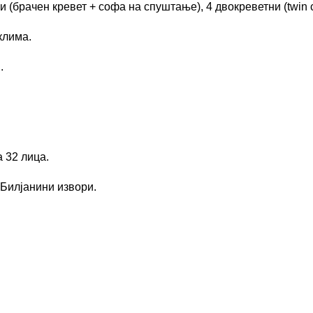
ни (брачен кревет + софа на спуштање), 4 двокреветни (twin 
 клима
.
.
 32 лица.
 Билјанини извори.