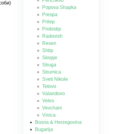
Pehchevo
соби)
Popova Shapka
Prespa
Prilep
Probistip
Radovish
Resen
Shtip
Skopje
Struga
Strumica
Sveti Nikole
Tetovo
Valandovo
Veles
Vevchani
Vinica
Bosna & Herzegovina
Bugarija