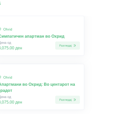
а
Ohrid
Симпатичен апартман во Охрид
Цена од
Разгледај
3,075.00 ден
Ohrid
Апартмани во Охрид: Во центарот на
градот
Цена од
Разгледај
3,075.00 ден