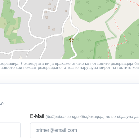
езервација. Локалцијата ви ја праќаме откако ќе потврдите резервација би
вањето кои немаат резервирано, а тоа го нарушува мирот на гостите кои
ње
E-Mail
(потребен за идентификација, не се објавува ја