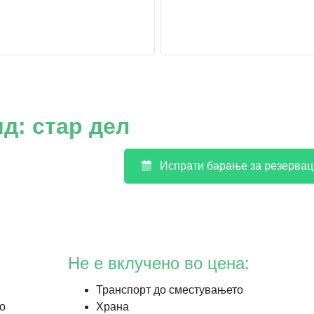
д: стар дел
Испрати барање за резервац
Не е вклучено во цена:
Транспорт до сместувањето
со
Храна