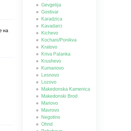
Gevgelija
Gostivar
Karadzica
Kavadarci
е на
Kichevo
Kochani/Ponikva
Kratovo
Kriva Palanka
Krushevo
Kumanovo
Lesnovo
Lozovo
Makedonska Kamenica
Makedonski Brod
Mariovo
Mavrovo
Negotino
Ohrid