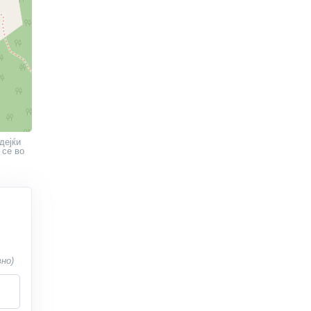
дејќи
 се во
вно)