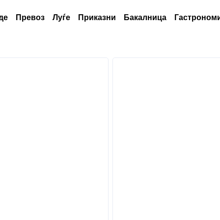
де
Превоз
Луѓе
Приказни
Бакалница
Гастрономи