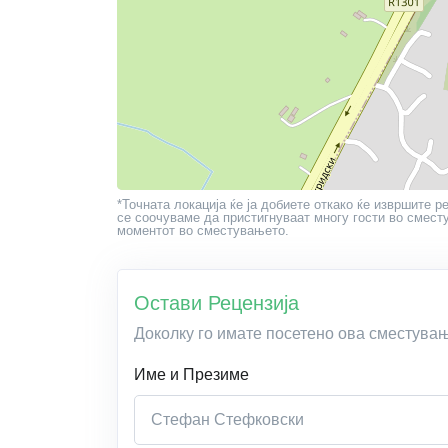
*Точната локација ќе ја добиете откако ќе извршите р
се соочуваме да пристигнуваат многу гости во сместу
моментот во сместувањето.
Остави Рецензија
Доколку го имате посетено ова сместува
Име и Презиме