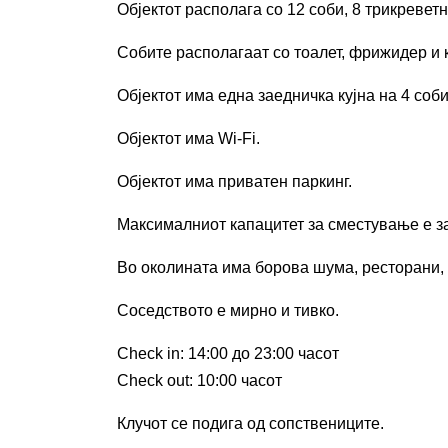
Објектот располага со
12 соби, 8 трикревет
Собите располагаат со
тоалет, фрижидер и
Објектот има една заедничка кујна на 4 соби
Објектот има
Wi-Fi.
Објектот има приватен паркинг.
Максималниот капацитет за сместување е за
Во околината има борова шума, ресторани,
Соседството е мирно и тивко.
Check in: 14:00
до 23
:00
часот
Check out: 10:00
часот
Клучот се подига од сопствениците.