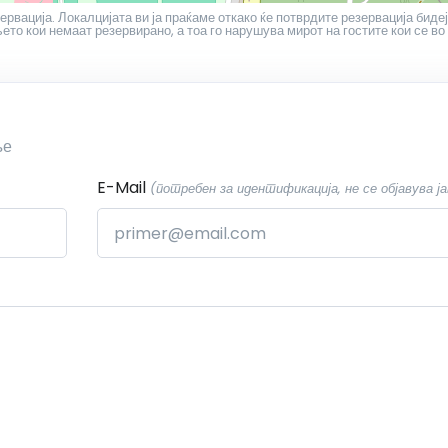
ервација. Локалцијата ви ја праќаме откако ќе потврдите резервација бидеј
то кои немаат резервирано, а тоа го нарушува мирот на гостите кои се во
ње
E-Mail
(потребен за идентификација, не се објавува ја