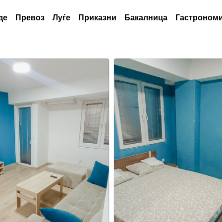
де
Превоз
Луѓе
Приказни
Бакалница
Гастрономи