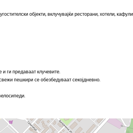
гостителски објекти, вклучувајќи ресторани, хотели, кафул
 и ги предаваат клучевите.
 свежи пешкири се обезбедуваат секојдневно.
велосипеди.