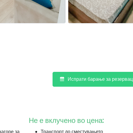
Испрати барање за резервац
Не е вклучено во цена:
нагоре за
Транспорт до сместувањето