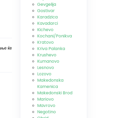
Gevgelija
Gostivar
Karadzica
Kavadarci
Kichevo
Kochani/Ponikva
Kratovo
ање ќе
Kriva Palanka
Krushevo
Kumanovo
Lesnovo
Lozovo
Makedonska
Kamenica
Makedonski Brod
Mariovo
Mavrovo
Negotino