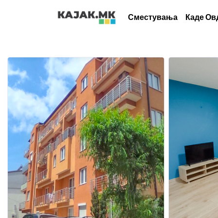
Сместувања
Каде Ов