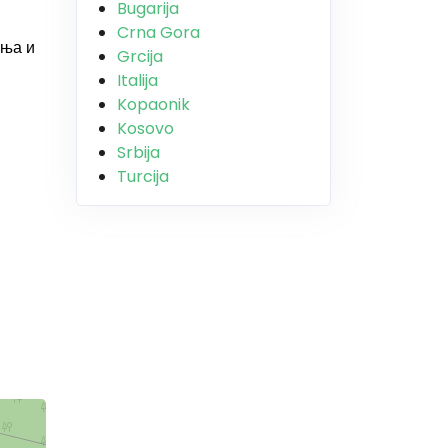
Bugarija
Crna Gora
иња и
Grcija
Italija
Kopaonik
Kosovo
Srbija
Turcija