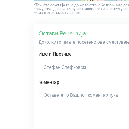
*Точната локација ќе ја добиете откако ќе извршите рез
соочуваме да пристигнуваат многу гости во сместување
моментот во сместувањето.
Остави Рецензија
Доколку го имате посетено ова сместува
Име и Презиме
Коментар