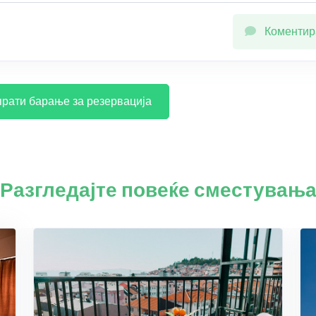
Коментир
рати барање за резервација
Разгледајте повеќе сместувањ