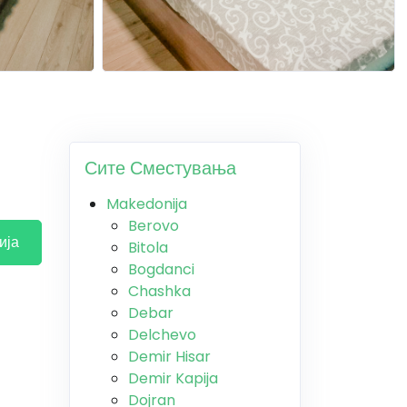
Сите Сместувања
Makedonija
Berovo
ија
Bitola
Bogdanci
Chashka
Debar
Delchevo
Demir Hisar
Demir Kapija
Dojran