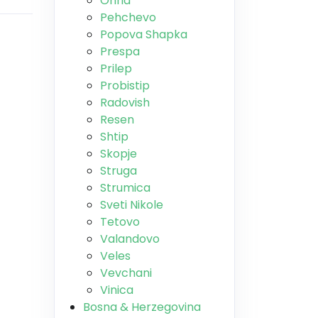
Ohrid
Pehchevo
Popova Shapka
Prespa
Prilep
Probistip
Radovish
Resen
Shtip
Skopje
Struga
Strumica
Sveti Nikole
Tetovo
Valandovo
Veles
Vevchani
Vinica
Bosna & Herzegovina