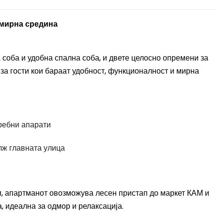
 мирна средина
соба и удобна спална соба, и двете целосно опремени за
 за гости кои бараат удобност, функционалност и мирна
ребни апарати
лж главната улица
, апартманот овозможува лесен пристап до маркет КАМ и
, идеална за одмор и релаксација.