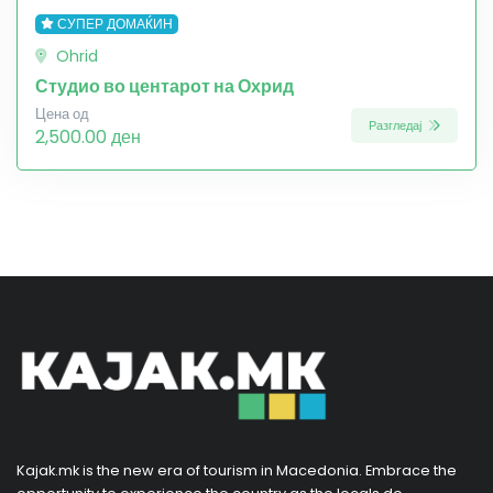
СУПЕР ДОМАЌИН
Ohrid
Студио во центарот на Охрид
Цена од
Разгледај
2,500.00 ден
Kajak.mk is the new era of tourism in Macedonia. Embrace the