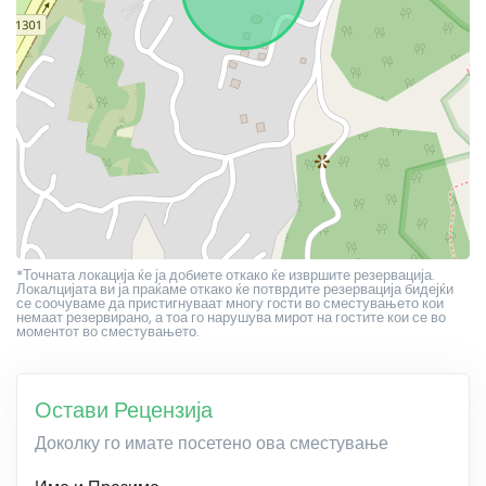
*Точната локација ќе ја добиете откако ќе извршите резервација.
Локалцијата ви ја праќаме откако ќе потврдите резервација бидејќи
се соочуваме да пристигнуваат многу гости во сместувањето кои
немаат резервирано, а тоа го нарушува мирот на гостите кои се во
моментот во сместувањето.
Остави Рецензија
Доколку го имате посетено ова сместување