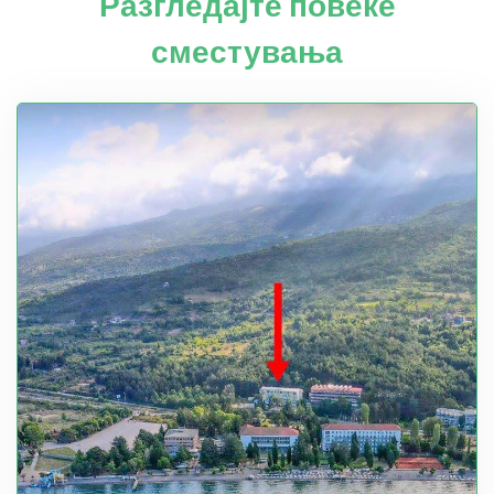
Разгледајте повеќе
сместувања