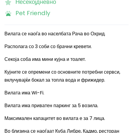
Несекојдневно
Pet Friendly
Вилата се наоѓа во населбата Рача во Охрид.
Располага со 3 соби со брачни кревети.
Секоја соба има мини кујна и тоалет.
Кујните се опремени со основните потребни сервси,
вклучувајќи бокал за топла вода и фрижидер.
Вилата има
Wi-Fi.
Вилата има приватен паркинг за 5 возила.
Максимален капацитет во вилата е за 7 лица.
Во близина се наоѓаат Куба Либре, Кадмо, ресторан