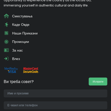
opportunity to experience the country as the locals do,
immersing yourself in authentic cultural and daily life.
Сместувања
Каде Овде
Наши Приказни
Промоции
За нас
Влез
Ви треба совет?
Испрати