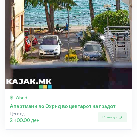
Ohrid
Апартмани во Охрид во центарот на градот
Цена од
Разгледај
2,400.00 ден