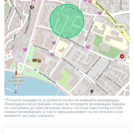
*Точната локација ќе ја добиете откако ќе извршите резервација.
Локалцијата ви ја праќаме откако ќе потврдите резервација бидејќи
се соочуваме да пристигнуваат многу гости во сместувањето кои
немаат резервирано, а тоа го нарушува мирот на гостите кои се во
моментот во сместувањето.