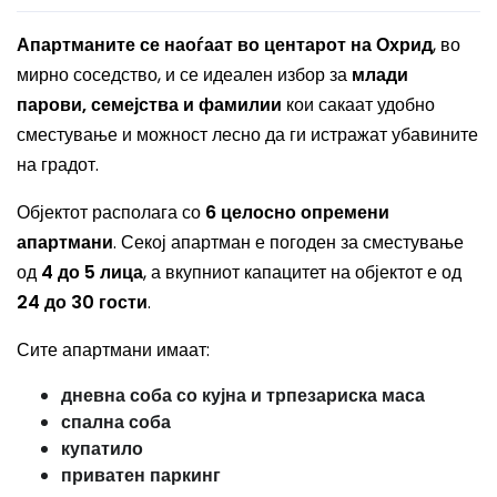
Апартманите се наоѓаат во центарот на Охрид
, во
мирно соседство, и се идеален избор за
млади
парови, семејства и фамилии
кои сакаат удобно
сместување и можност лесно да ги истражат убавините
на градот.
Објектот располага со
6 целосно опремени
апартмани
. Секој апартман е погоден за сместување
од
4 до 5 лица
, а вкупниот капацитет на објектот е од
24 до 30 гости
.
Сите апартмани имаат:
дневна соба со кујна и трпезариска маса
спална соба
купатило
приватен паркинг