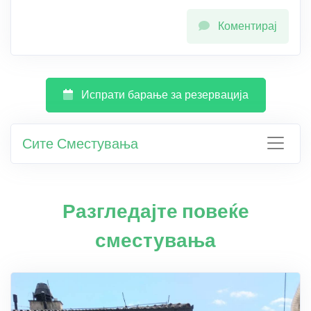
Коментирај
Испрати барање за резервација
Сите Сместувања
Разгледајте повеќе
сместувања