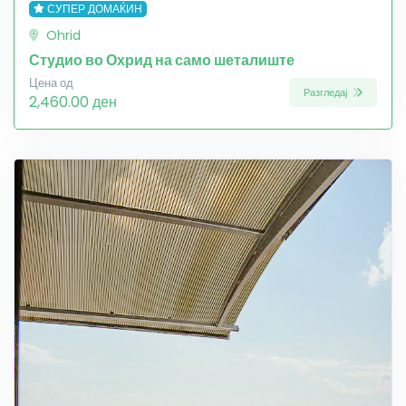
СУПЕР ДОМАЌИН
Ohrid
Студио во Охрид на само шеталиште
Цена од
Разгледај
2,460.00 ден