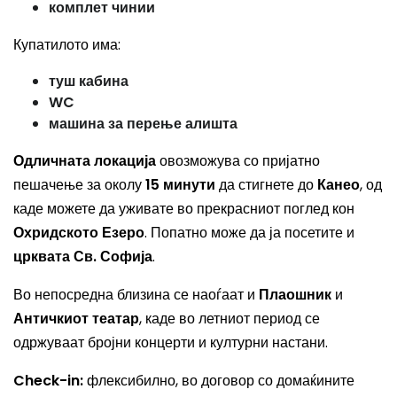
комплет чинии
Купатилото има:
туш кабина
WC
машина за перење алишта
Одличната локација
овозможува со пријатно
пешачење за околу
15 минути
да стигнете до
Канео
, од
каде можете да уживате во прекрасниот поглед кон
Охридското Езеро
. Попатно може да ја посетите и
црквата Св. Софија
.
Во непосредна близина се наоѓаат и
Плаошник
и
Античкиот театар
, каде во летниот период се
одржуваат бројни концерти и културни настани.
Check-in:
флексибилно, во договор со домаќините