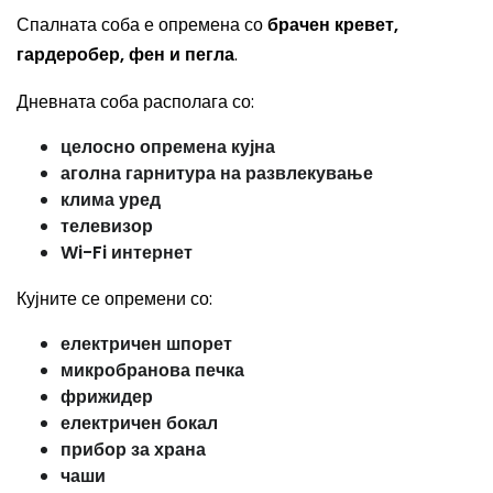
Спалната соба е опремена со
брачен кревет,
гардеробер, фен и пегла
.
Дневната соба располага со:
целосно опремена кујна
аголна гарнитура на развлекување
клима уред
телевизор
Wi-Fi интернет
Кујните се опремени со:
електричен шпорет
микробранова печка
фрижидер
електричен бокал
прибор за храна
чаши