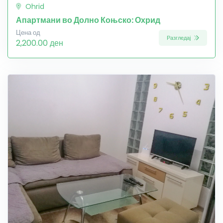
Ohrid
Апартмани во Долно Коњско: Охрид
Цена од
Разгледај
2,200.00 ден