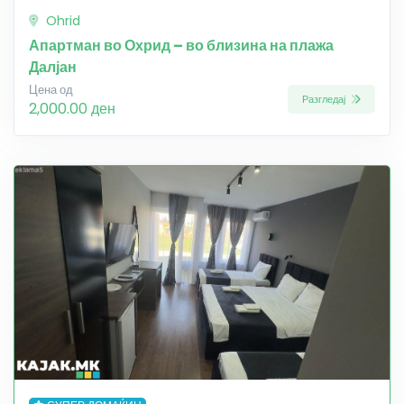
Ohrid
Апартман во Охрид – во близина на плажа
Далјан
Цена од
Разгледај
2,000.00 ден