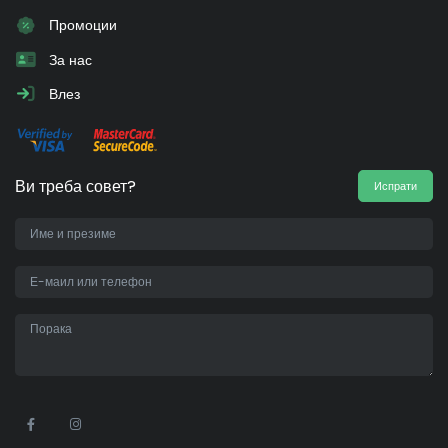
Промоции
За нас
Влез
Ви треба совет?
Испрати