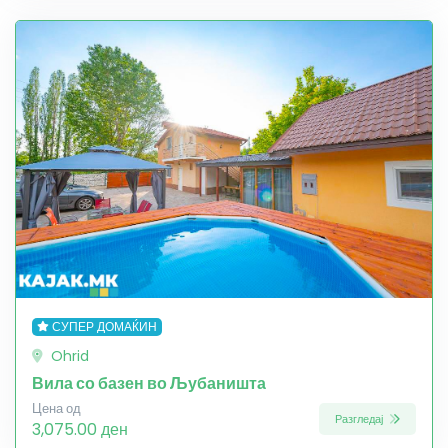
СУПЕР ДОМАЌИН
Ohrid
Вила со базен во Љубаништа
Цена од
Разгледај
3,075.00 ден