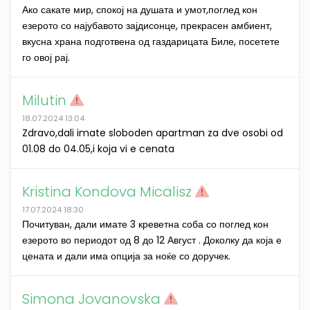
Ако сакате мир, спокој на душата и умот,поглед кон
езерото со најубавото зајдисонце, прекрасен амбиент,
вкусна храна подготвена од газдарицата Биле, посетете
го овој рај.
Milutin
18.07.2024 13:04
Zdravo,dali imate sloboden apartman za dve osobi od
01.08 do 04.05,i koja vi e cenata
Kristina Kondova Micälisz
17.07.2024 18:30
Почитуван, дали имате 3 креветна соба со поглед кон
езерото во периодот од 8 до 12 Август . Доколку да која е
цената и дали има опција за ноќе со доручек.
Simona Jovanovska