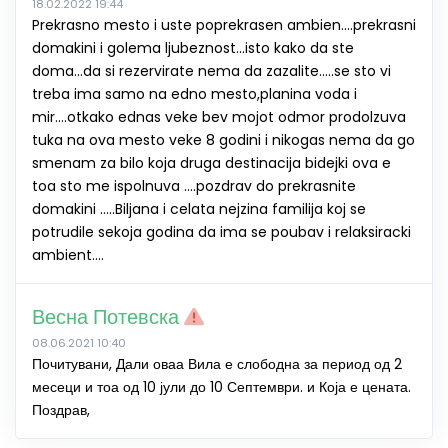
18.02.2022 19:44
Prekrasno mesto i uste poprekrasen ambien....prekrasni
domakini i golema ljubeznost...isto kako da ste
doma...da si rezervirate nema da zazalite.....se sto vi
treba ima samo na edno mesto,planina voda i
mir....otkako ednas veke bev mojot odmor prodolzuva
tuka na ova mesto veke 8 godini i nikogas nema da go
smenam za bilo koja druga destinacija bidejki ova e
toa sto me ispolnuva ....pozdrav do prekrasnite
domakini .....Biljana i celata nejzina familija koj se
potrudile sekoja godina da ima se poubav i relaksiracki
ambient....
Весна Потевска
08.06.2021 10:40
Почитувани, Дали оваа Вила е слободна за период од 2
месеци и тоа од 10 јули до 10 Септември. и Која е цената.
Поздрав,