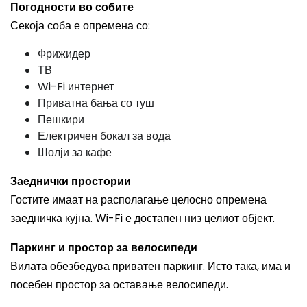
Погодности во собите
Секоја соба е опремена со:
Фрижидер
ТВ
Wi-Fi интернет
Приватна бања со туш
Пешкири
Електричен бокал за вода
Шолји за кафе
Заеднички простории
Гостите имаат на располагање целосно опремена
заедничка кујна. Wi-Fi е достапен низ целиот објект.
Паркинг и простор за велосипеди
Вилата обезбедува приватен паркинг. Исто така, има и
посебен простор за оставање велосипеди.