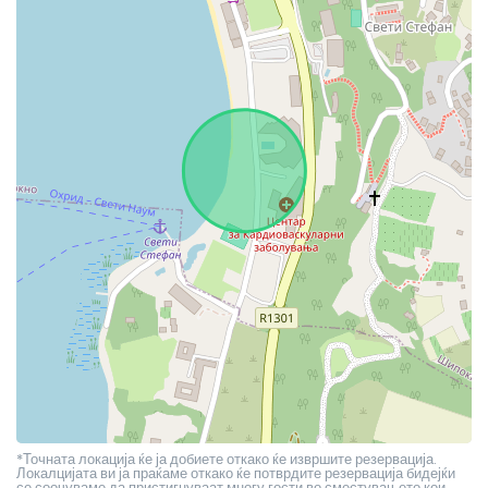
*Точната локација ќе ја добиете откако ќе извршите резервација.
Локалцијата ви ја праќаме откако ќе потврдите резервација бидејќи
се соочуваме да пристигнуваат многу гости во сместувањето кои