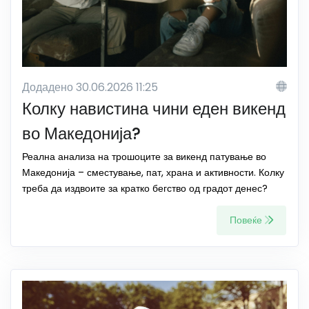
Додадено 30.06.2026 11:25
Колку навистина чини еден викенд
во Македонија?
Реална анализа на трошоците за викенд патување во
Македонија – сместување, пат, храна и активности. Колку
треба да издвоите за кратко бегство од градот денес?
Повеќе