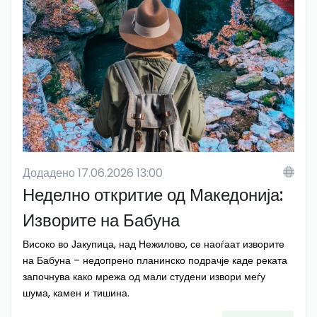
Додадено 17.06.2026 13:00
Неделно откритие од Македонија:
Изворите на Бабуна
Високо во Јакупица, над Нежилово, се наоѓаат изворите
на Бабуна – недопрено планинско подрачје каде реката
започнува како мрежа од мали студени извори меѓу
шума, камен и тишина.