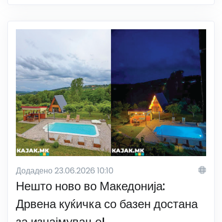
Додадено 23.06.2026 10:10
Нешто ново во Македонија:
Дрвена куќичка со базен достана
за изнајмување!