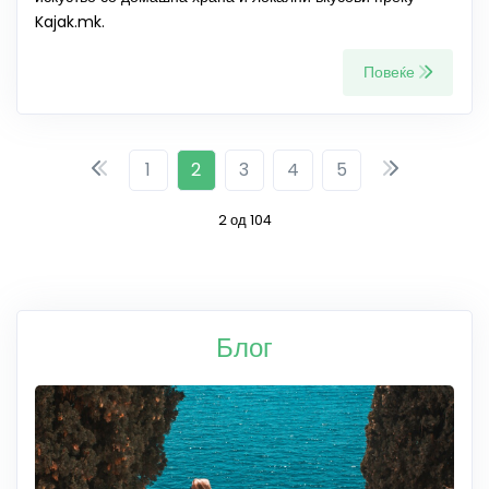
Kajak.mk.
Повеќе
1
2
3
4
5
2 од 104
Блог