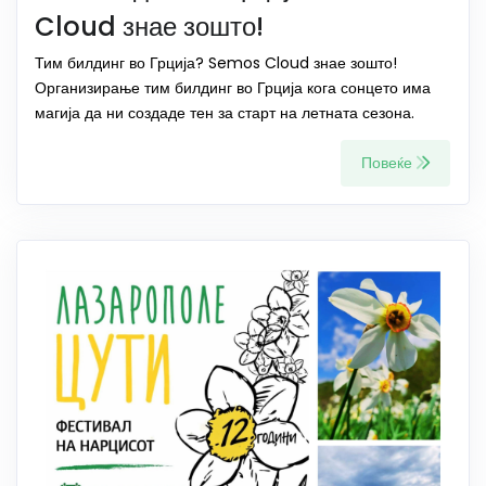
Cloud знае зошто!
Тим билдинг во Грција? Semos Cloud знае зошто!
Организирање тим билдинг во Грција кога сонцето има
магија да ни создаде тен за старт на летната сезона.
Повеќе