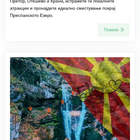
Претор, Отешево и Крани, истражете ги локалните
атракции и пронајдете идеално сместување покрај
Преспанското Езеро.
Повеќе