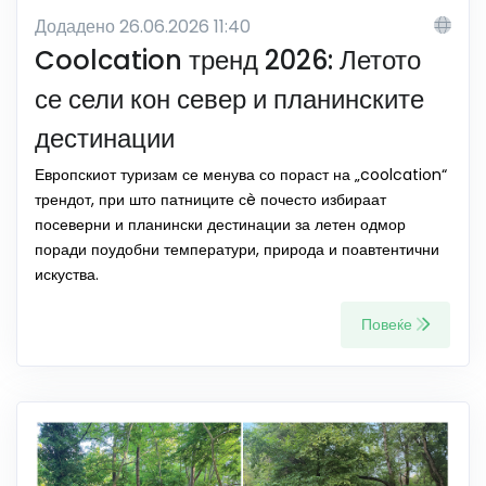
Додадено 26.06.2026 11:40
Coolcation тренд 2026: Летото
се сели кон север и планинските
дестинации
Европскиот туризам се менува со пораст на „coolcation“
трендот, при што патниците сè почесто избираат
посеверни и планински дестинации за летен одмор
поради поудобни температури, природа и поавтентични
искуства.
Повеќе