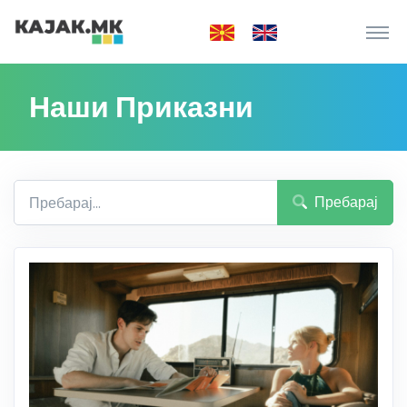
Наши Приказни
Пребарај