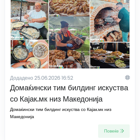
Додадено 25.06.2026 16:52
Домаќински тим билдинг искуства
со Кајак.мк низ Македонија
Домаќински тим билдинг искуства со Кајак.мк низ
Македонија
Повеќе