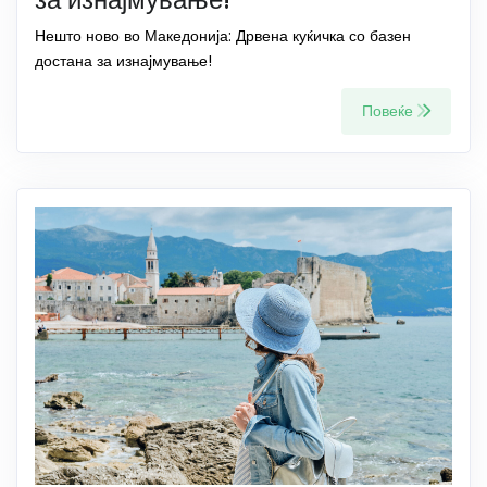
Нешто ново во Македонија: Дрвена куќичка со базен
достана за изнајмување!
Повеќе