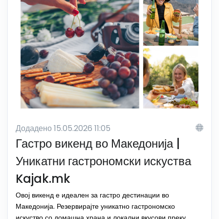
Додадено 15.05.2026 11:05
Гастро викенд во Македонија |
Уникатни гастрономски искуства
Kajak.mk
Овој викенд е идеален за гастро дестинации во
Македонија. Резервирајте уникатно гастрономско
искуство со домашна храна и локални вкусови преку