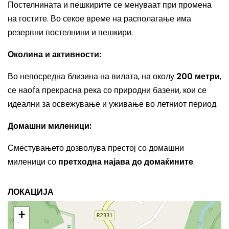
Постелнината и пешкирите се менуваат при промена
на гостите. Во секое време на располагање има
резервни постелнини и пешкири.
Околина и активности:
Во непосредна близина на вилата, на околу
200 метри
,
се наоѓа прекрасна река со природни базени, кои се
идеални за освежување и уживање во летниот период.
Домашни миленици:
Сместувањето дозволува престој со домашни
миленици со
претходна најава до домаќините
.
ЛОКАЦИЈА
+