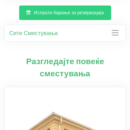
Испрати барање за резервација
Сите Сместувања
Разгледајте повеќе
сместувања