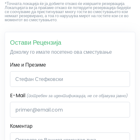
*Точната локација ќе ја добиете откако ќе извршите резервација.
Локалцијата ви ја праќаме откако ќе потврдите резервација бидејќи
се соочуваме да пристигнуваат многу гости во сместувањето кои
немаат резервирано, а тоа го нарушува мирот на гостите кои се во
моментот во сместувањето.
Остави Рецензија
Доколку го имате посетено ова сместување
Име и Презиме
E-Mail
(потребен за идентификација, не се објавува јавно)
Коментар