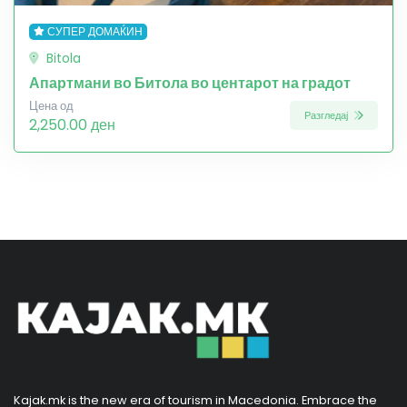
СУПЕР ДОМАЌИН
Bitola
Апартмани во Битола во центарот на градот
Цена од
Разгледај
2,250.00 ден
Kajak.mk is the new era of tourism in Macedonia. Embrace the