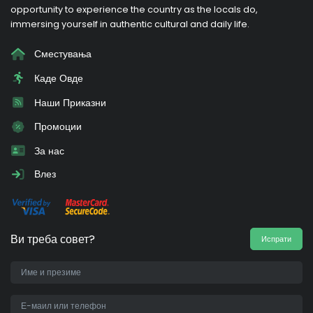
opportunity to experience the country as the locals do,
immersing yourself in authentic cultural and daily life.
Сместувања
Каде Овде
Наши Приказни
Промоции
За нас
Влез
Ви треба совет?
Испрати