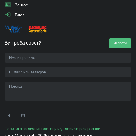
За нас
Влез
Ви треба совет?
Испрати
•
Политика за лични податоци и услови за резервации
Кајак ©
zako.mk
2025 Сите права се задржани