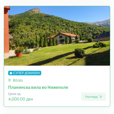
СУПЕР ДОМАЌИН
Bitola
Планинска вила во Нижеполе
Цена од
Разгледај
4,000.00 ден