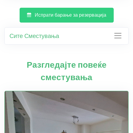
Испрати барање за резервација
Сите Сместувања
Разгледајте повеќе
сместувања