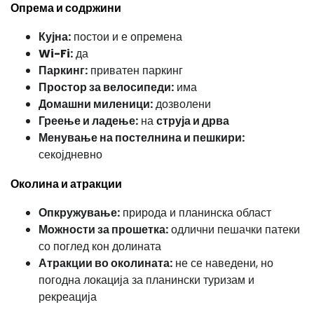
Опрема и содржини
Кујна:
постои и е опремена
Wi-Fi:
да
Паркинг:
приватен паркинг
Простор за велосипеди:
има
Домашни миленици:
дозволени
Греење и ладење:
на
струја и дрва
Менување на постелнина и пешкири:
секојдневно
Околина и атракции
Опкружување:
природа и планинска област
Можности за прошетка:
одлични пешачки патеки
со поглед кон долината
Атракции во околината:
не се наведени, но
погодна локација за планински туризам и
рекреација