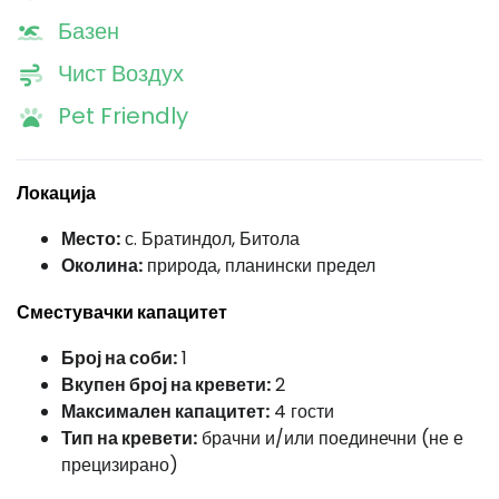
Базен
Чист Воздух
Pet Friendly
Локација
Место:
с. Братиндол, Битола
Околина:
природа, планински предел
Сместувачки капацитет
Број на соби:
1
Вкупен број на кревети:
2
Максимален капацитет:
4 гости
Тип на кревети:
брачни и/или поединечни (не е
прецизирано)