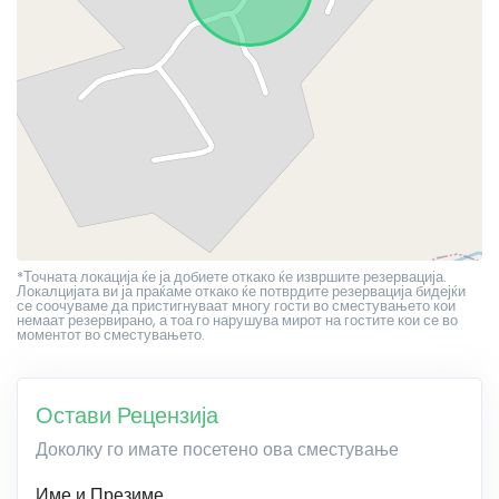
*Точната локација ќе ја добиете откако ќе извршите резервација.
Локалцијата ви ја праќаме откако ќе потврдите резервација бидејќи
се соочуваме да пристигнуваат многу гости во сместувањето кои
немаат резервирано, а тоа го нарушува мирот на гостите кои се во
моментот во сместувањето.
Остави Рецензија
Доколку го имате посетено ова сместување
Име и Презиме