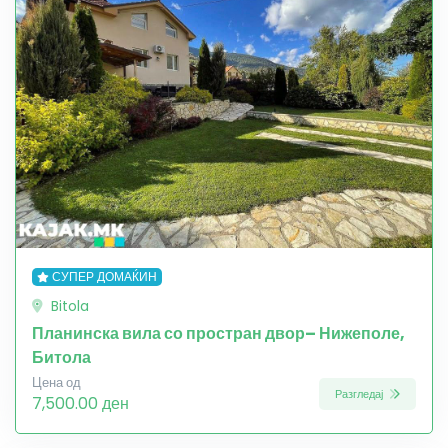
СУПЕР ДОМАЌИН
Bitola
Планинска вила со простран двор– Нижеполе,
Битола
Цена од
Разгледај
7,500.00 ден