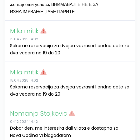
,со најлоши услови, ВНИМАВАЈТЕ НЕ Е ЗА
ИЗНАЈМУВАЊЕ ЏАБЕ ПАРИТЕ
Mila mitik
15.04.2025 14:02
Sakame rezervacija za dvajca vozrasni I endno dete za
dva vecera na 19 do 20
Mila mitik
15.04.2025 14:02
Sakame rezervacija za dvajca vozrasni I endno dete za
dva vecera na 19 do 20
Nemanja Stojkovic
04.12.2024 14:42
Dobar den, me interesira dali vilata e dostapna za
Nova Godina VI blagodaram