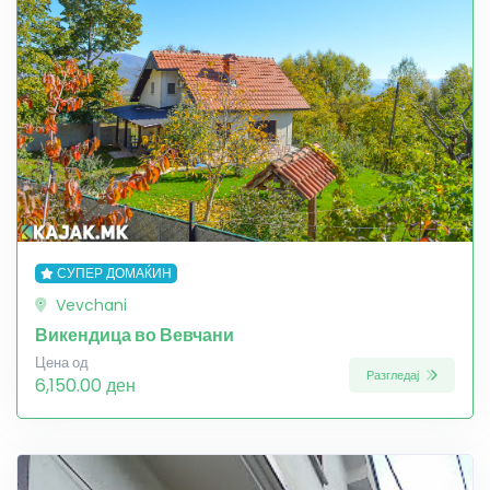
СУПЕР ДОМАЌИН
Vevchani
Викендица во Вевчани
Цена од
Разгледај
6,150.00 ден