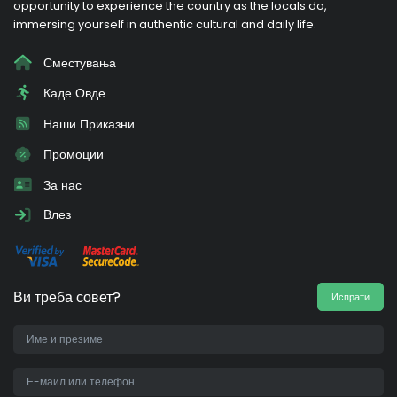
opportunity to experience the country as the locals do,
immersing yourself in authentic cultural and daily life.
Сместувања
Каде Овде
Наши Приказни
Промоции
За нас
Влез
Ви треба совет?
Испрати