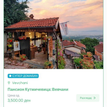
СУПЕР ДОМАЌИН
Vevchani
Пансион Кутмичевица: Вевчани
Цена од
Разгледај
3,500.00 ден