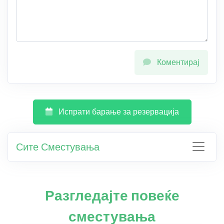
Коментирај
Испрати барање за резервација
Сите Сместувања
Разгледајте повеќе
сместувања