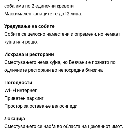
соба има по 2 единечни кревети.
Максимален капацитет е до 12 лица.
Уредување на собите
Собите се целосно наместени и опремени, но немаат
кујна или решо.
Исхрана и ресторани
Сместувањето нема кујна, но Вевчани е познато по
одличните ресторани во непосредна близина.
Погодности
Wi-Fi интернет
Приватен паркинг
Простор за оставање велосипеди
Локација
Сместувањето се наоѓа во областа на црковниот имот,