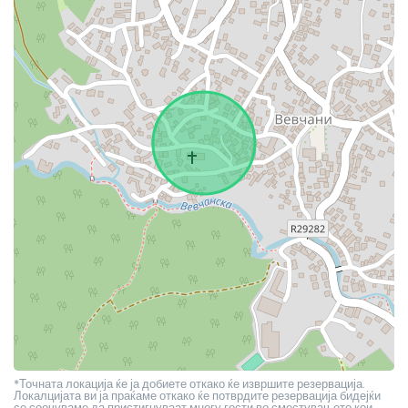
*Точната локација ќе ја добиете откако ќе извршите резервација.
Локалцијата ви ја праќаме откако ќе потврдите резервација бидејќи
се соочуваме да пристигнуваат многу гости во сместувањето кои