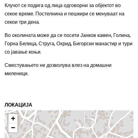
Клучот се подига од лица одговорни за објектот во
секое време. Постелнина и пешкири се менуваат на
секои три дена.
Во околината може да се посети Јанков камен, Голина,
Горна Белица, Струга, Охрид, Бигорски манастир и тури
со јавање коњи.
Сместувањето не дозволува влез на домашни
миленици.
ЛОКАЦИЈА
+
−