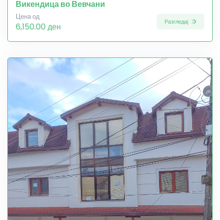
Викендица во Вевчани
Цена од
Разгледај
6,150.00 ден