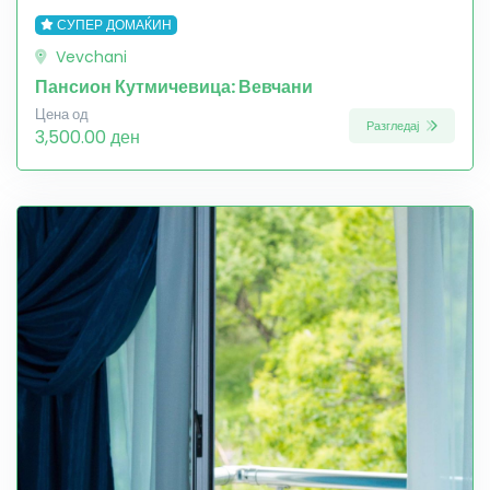
СУПЕР ДОМАЌИН
Vevchani
Пансион Кутмичевица: Вевчани
Цена од
Разгледај
3,500.00 ден