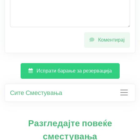
Коментирај
Испрати барање за резервација
Сите Сместувања
Разгледајте повеќе
сместувања