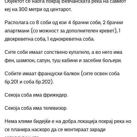
Објектот се наоѓа покрај Вевчанската река на самиот
кеј на 300 метри од центарот.
Располага со 8 соби од кои 4 брачни соби, 2 брачни
апартмани (со можност за дополнителен кревет), 1
двокреветна соба, 1 еднокреветна соба.
Сите соби имаат с
опствено купатило
, а
во него
има
фен, шампон, сапун, туш кабини и засебни бољери
.
Собите имаат
француски балкон (сите освен соба
бр.201 и соба бр.202).
С
екоја соба
има
фрижидер
.
Секоја соба има
телевизор
.
Н
ема клими бидејќи е на добра локација покрај река но
се планира наскоро да се монтираат заради