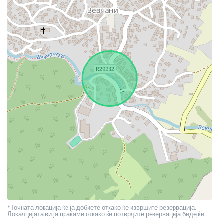
*Точната локација ќе ја добиете откако ќе извршите резервација.
Локалцијата ви ја праќаме откако ќе потврдите резервација бидејќи