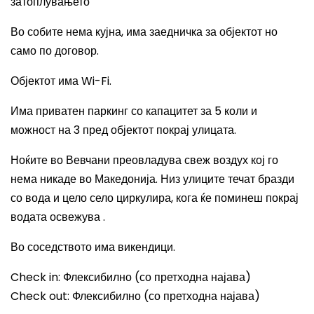
затоплувањето
Во собите нема кујна, и
ма заедничка за објектот но
само по договор.
Објектот има
Wi-Fi.
Има
приватен паркинг со капацитет
за
5 коли и
можност на 3 пред објектот покрај улицата.
Ноќите во Вевчани преовладува
свеж воздух кој го
нема никаде во Македонија.
Н
из улиците течат бразди
со вода и
ц
ело село циркулира, кога ќе поминеш покрај
водата освежува .
Во соседството има викендици.
Check in:
Флексибилно (со претходна најава)
Check out:
Флексибилно (со претходна најава)