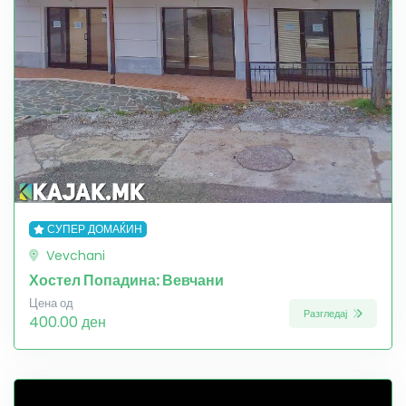
СУПЕР ДОМАЌИН
Vevchani
Хостел Попадина: Вевчани
Цена од
Разгледај
400.00 ден