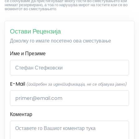
се соочуваме да пристигнуваат многу гости во сместувањето кои
немаат резервирано, а тоа го нарушува мирот на гостите кои се во
моментот во сместувањето.
Остави Рецензија
Доколку го имате посетено ова сместување
Име и Презиме
E-Mail
(потребен за идентификација, не се објавува јавно)
Коментар