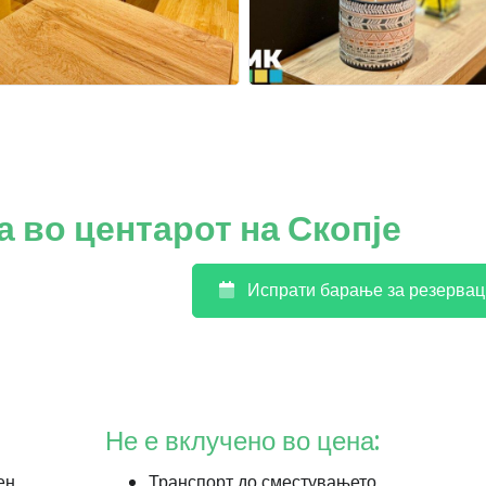
а во центарот на Скопје
Испрати барање за резервац
Не е вклучено во цена:
ен
Транспорт до сместувањето