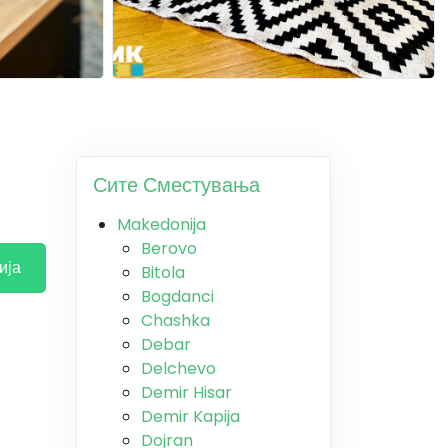
Сите Сместувања
Makedonija
Berovo
ија
Bitola
Bogdanci
Chashka
Debar
Delchevo
Demir Hisar
Demir Kapija
Dojran