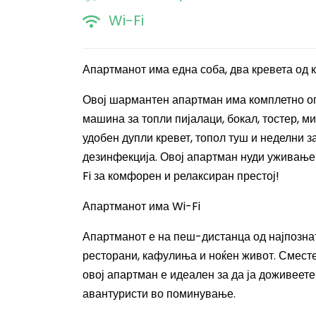
Wi-Fi
Апартманот има една соба, два кревета од 
Овој шармантен апартман има комплетно опр
машина за топли пијалаци, бокал, тостер, м
удобен дупли кревет, топол туш и неделни 
дезинфекција. Овој апартман нуди уживање 
Fi за комфорен и релаксиран престој!
Апартманот има
Wi-Fi
Апартманот е на пеш-дистанца од најпознат
ресторани, кафулиња и ноќен живот. Смест
овој апартман е идеален за да ја доживеете
авантуристи во поминување.