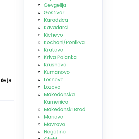
Gevgelija
Gostivar
Karadzica
Kavadarci
Kichevo
Kochani/Ponikva
Kratovo
Kriva Palanka
Krushevo
Kumanovo
Lesnovo
ќе ја
Lozovo
Makedonska
Kamenica
Makedonski Brod
Mariovo
Mavrovo
Negotino