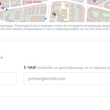
ервација. Локалцијата ви ја праќаме откако ќе потврдите резервација бидеј
то кои немаат резервирано, а тоа го нарушува мирот на гостите кои се во
ње
E-Mail
(потребен за идентификација, не се објавува ја