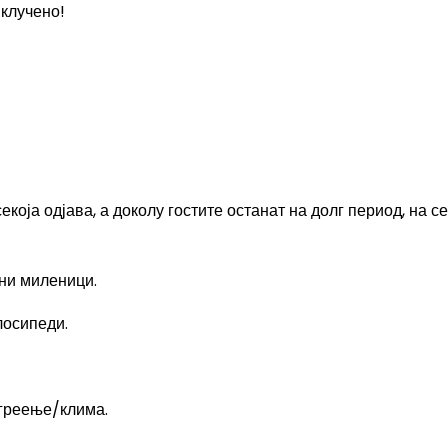
вклучено!
која одјава, а доколу гостите останат на долг период, на с
ни миленици.
лосипеди.
 греење/клима.