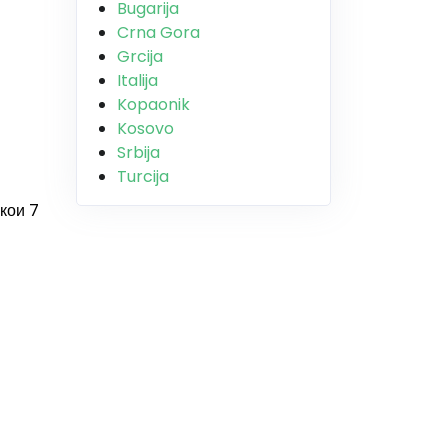
Bugarija
Crna Gora
Grcija
Italija
Kopaonik
Kosovo
Srbija
Turcija
екои 7