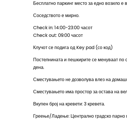
Бесплатно паркинг место за едно возило е 
Соседството е мирно.
Check in: 14:00-23:00
часот
Check out: 09:00
часот
Клучот се подига од
Key pad
(со код)
Постелнината и пешкирите се менуваат по се
дена.
Сместувањето не дозволува влез на домаш
Сместувањето има простор за остава на ве
Вкупен број на кревети
: 3
кревета.
Греење/Ладење
:
Централно градско парно