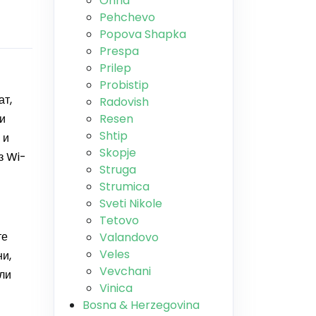
Ohrid
Pehchevo
Popova Shapka
Prespa
Prilep
Probistip
ат,
Radovish
ди
Resen
Shtip
 и
Skopje
з Wi-
Struga
Strumica
Sveti Nikole
Tetovo
те
Valandovo
Veles
и,
Vevchani
или
Vinica
Bosna & Herzegovina