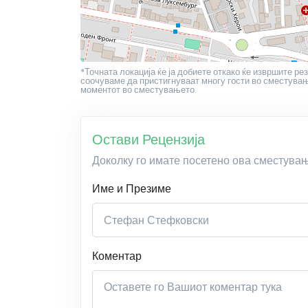
*Точната локација ќе ја добиете откако ќе извршите рез
соочуваме да пристигнуваат многу гости во сместување
моментот во сместувањето.
Остави Рецензија
Доколку го имате посетено ова сместува
Име и Презиме
Коментар