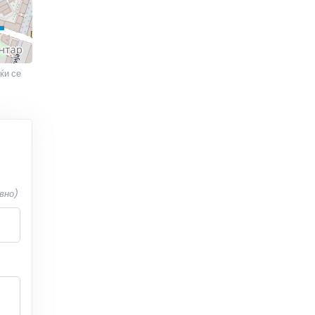
ќи се
вно)