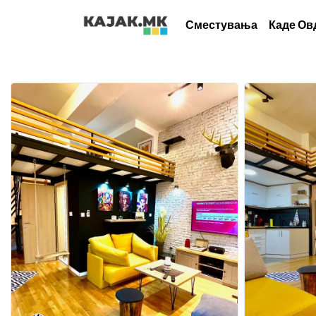
Сместувања
Каде Ов