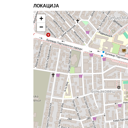
ЛОКАЦИЈА
+
−