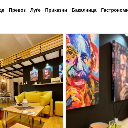
де
Превоз
Луѓе
Приказни
Бакалница
Гастрономи