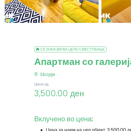
СЕ ИЗНАЈМУВА ЦЕЛО СМЕСТУВАЊЕ
Апартман со галериј
Skopje
Цена од:
3,500.00 ден
Вклучено во цена:
Цена за наем на цел објект: 3,500.00 д