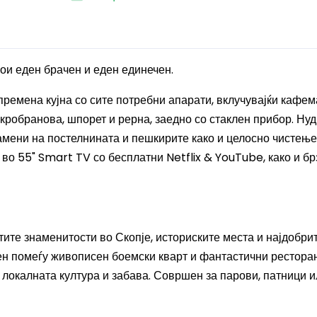
кои еден брачен и еден единечен.
емена кујна со сите потребни апарати, вклучувајќи кафем
икробранова, шпорет и рерна, заедно со стаклен прибор. Ну
замени на постелнината и пешкирите како и целосно чистење
во 55" Smart TV со бесплатни Netflix & YouTube, како и бр
ите знаменитости во Скопје, историските места и најдобри
ен помеѓу живописен боемски кварт и фантастични ресторан
 локалната култура и забава. Совршен за парови, патници 