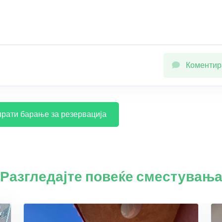
Коментир
рати барање за резервација
Разгледајте повеќе сместувањ