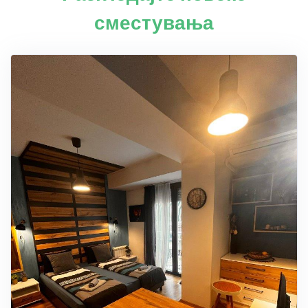
сместувања