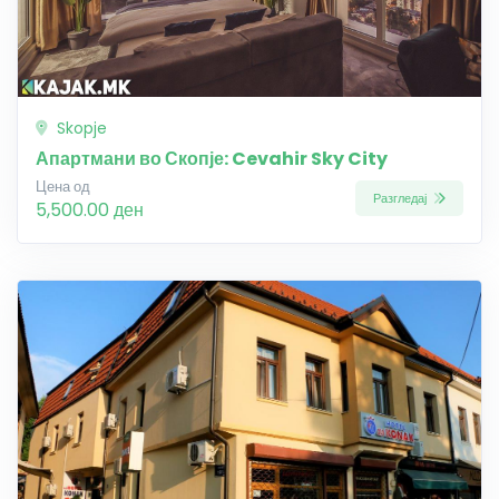
Skopje
Апартмани во Скопје: Cevahir Sky City
Цена од
Разгледај
5,500.00 ден