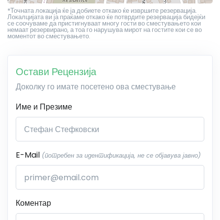
*Точната локација ќе ја добиете откако ќе извршите резервација.
Локалцијата ви ја праќаме откако ќе потврдите резервација бидејќи
се соочуваме да пристигнуваат многу гости во сместувањето кои
немаат резервирано, а тоа го нарушува мирот на гостите кои се во
моментот во сместувањето.
Остави Рецензија
Доколку го имате посетено ова сместување
Име и Презиме
E-Mail
(потребен за идентификација, не се објавува јавно)
Коментар