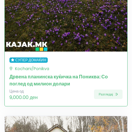
СУПЕР ДОМАЌИН
Kochani/Ponikva
Дрвена планинска куќичка на Пониква: Со
поглед од милион долари
Цена од
Разгледај
9,000.00 ден