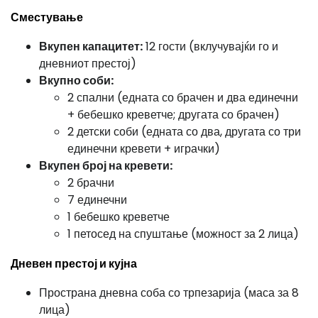
Сместување
Вкупен капацитет:
12 гости (вклучувајќи го и
дневниот престој)
Вкупно соби:
2 спални (едната со брачен и два единечни
+ бебешко креветче; другата со брачен)
2 детски соби (едната со два, другата со три
единечни кревети + играчки)
Вкупен број на кревети:
2 брачни
7 единечни
1 бебешко креветче
1 петосед на спуштање (можност за 2 лица)
Дневен престој и кујна
Пространа дневна соба со трпезарија (маса за 8
лица)