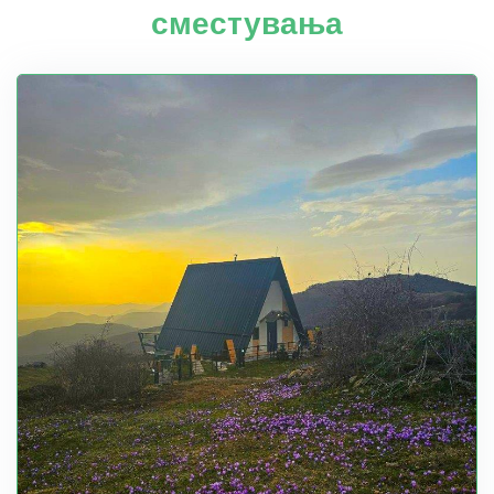
сместувања