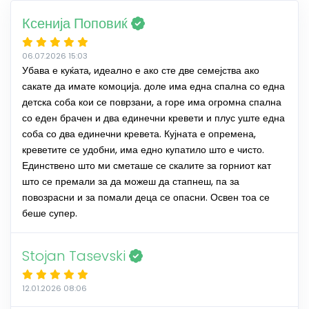
Ксенија Поповиќ
06.07.2026 15:03
Убава е куќата, идеално е ако сте две семејства ако
сакате да имате комоција. доле има една спална со една
детска соба кои се поврзани, а горе има огромна спална
со еден брачен и два единечни кревети и плус уште една
соба со два единечни кревета. Кујната е опремена,
креветите се удобни, има едно купатило што е чисто.
Единствено што ми сметаше се скалите за горниот кат
што се премали за да можеш да стапнеш, па за
повозрасни и за помали деца се опасни. Освен тоа се
беше супер.
Stojan Tasevski
12.01.2026 08:06