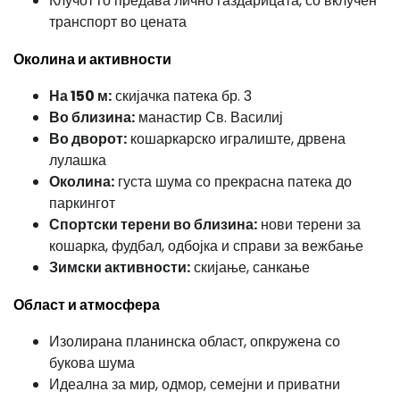
Клучот го предава лично газдарицата, со вклучен
транспорт во цената
Околина и активности
На 150 м:
скијачка патека бр. 3
Во близина:
манастир Св. Василиј
Во дворот:
кошаркарско игралиште, дрвена
лулашка
Околина:
густа шума со прекрасна патека до
паркингот
Спортски терени во близина:
нови терени за
кошарка, фудбал, одбојка и справи за вежбање
Зимски активности:
скијање, санкање
Област и атмосфера
Изолирана планинска област, опкружена со
букова шума
Идеална за мир, одмор, семејни и приватни