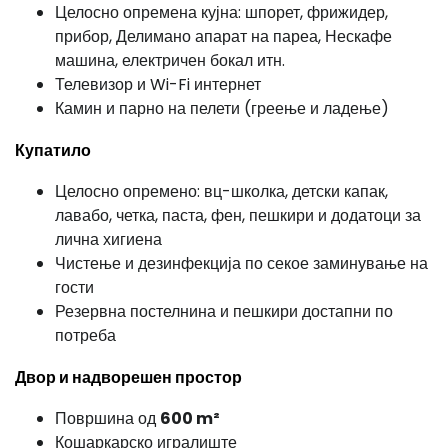
Целосно опремена кујна: шпорет, фрижидер,
прибор, Делимано апарат на пареа, Нескафе
машина, електричен бокал итн.
Телевизор и Wi-Fi интернет
Камин и парно на пелети (греење и ладење)
Купатило
Целосно опремено: вц-школка, детски капак,
лавабо, четка, паста, фен, пешкири и додатоци за
лична хигиена
Чистење и дезинфекција по секое заминување на
гости
Резервна постелнина и пешкири достапни по
потреба
Двор и надворешен простор
Површина од
600 m²
Кошаркарско игралиште