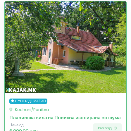
СУПЕР ДОМАЌИН
Kochani/Ponikva
Планинска вила на Пониква изолирана во шума
Цена од
Разгледај