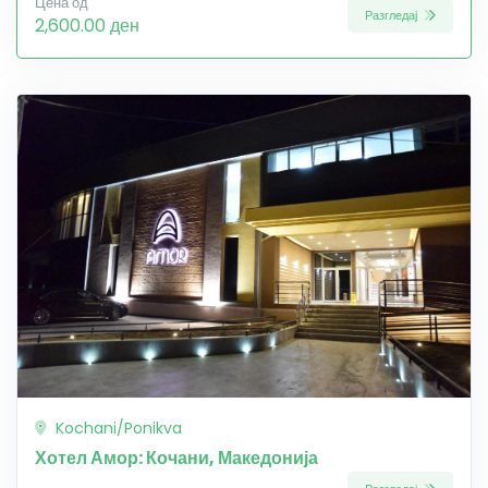
Цена од
Разгледај
2,600.00 ден
Kochani/Ponikva
Хотел Амор: Кочани, Македонија