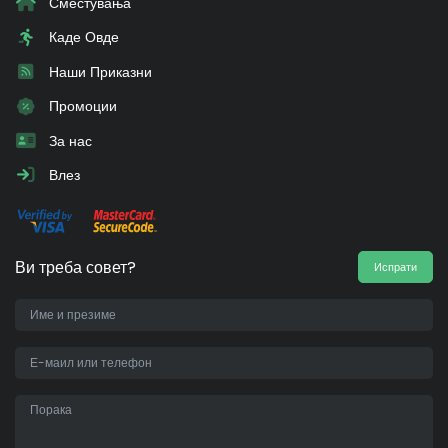
Сместувања
Каде Овде
Наши Приказни
Промоции
За нас
Влез
Ви треба совет?
Испрати