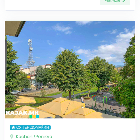
Разгледај
СУПЕР ДОМАЌИН
Kochani/Ponikva