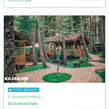
6,000.00 ден
СУПЕР ДОМАЌИН
Kochani/Ponikva
Осоговска Куќа