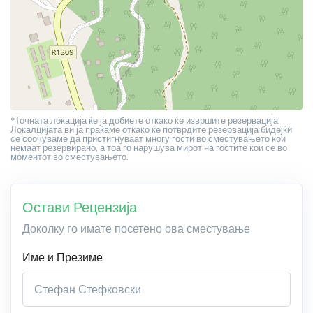
*Точната локација ќе ја добиете откако ќе извршите резервација.
Локалцијата ви ја праќаме откако ќе потврдите резервација бидејќи
се соочуваме да пристигнуваат многу гости во сместувањето кои
немаат резервирано, а тоа го нарушува мирот на гостите кои се во
моментот во сместувањето.
Остави Рецензија
Доколку го имате посетено ова сместување
Име и Презиме