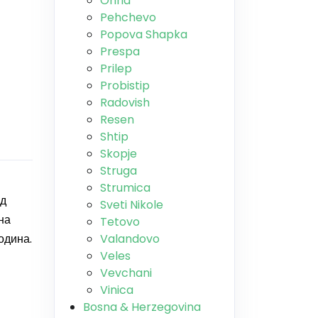
Ohrid
Pehchevo
Popova Shapka
Prespa
Prilep
Probistip
Radovish
Resen
Shtip
Skopje
Struga
Strumica
од
Sveti Nikole
на
Tetovo
одина.
Valandovo
Veles
Vevchani
Vinica
Bosna & Herzegovina