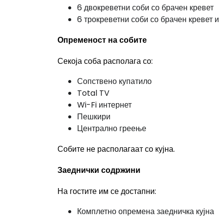
6 двокреветни соби со брачен кревет
6 трокреветни соби со брачен кревет и
Опременост на собите
Секоја соба располага со:
Сопствено купатило
Total TV
Wi-Fi интернет
Пешкири
Централно греење
Собите не располагаат со кујна.
Заеднички содржини
На гостите им се достапни:
Комплетно опремена заедничка кујна