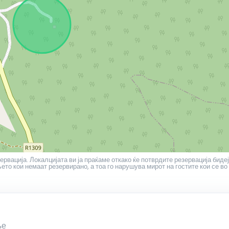
ервација. Локалцијата ви ја праќаме откако ќе потврдите резервација бидеј
то кои немаат резервирано, а тоа го нарушува мирот на гостите кои се во
ње