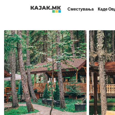
Сместувања
Каде Ов