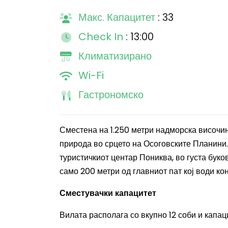
Макс. Капацитет
: 33
Check In
: 13:00
Климатизирано
Wi-Fi
Гастрономско
Сместена на 1.250 метри надморска височи
природа во срцето на Осоговските Планини. 
туристичкиот центар Пониква, во густа буко
само 200 метри од главниот пат кој води ко
Сместувачки капацитет
Вилата располага со вкупно 12 соби и капаци