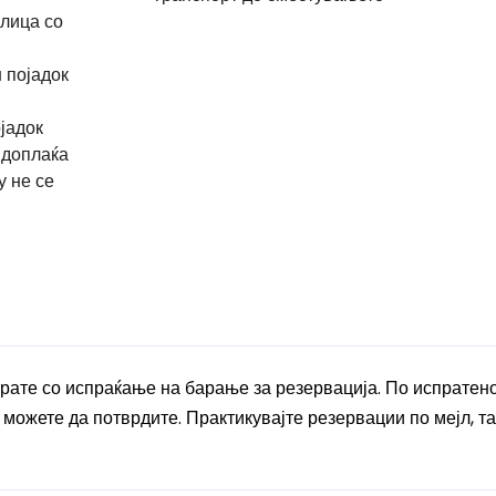
 лица со
н појадок
јадок
 доплаќа
у не се
ирате со испраќање на барање за резервација. По испратен
 можете да потврдите. Практикувајте резервации по мејл, та