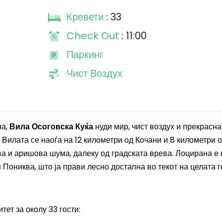
Кревети
: 33
Check Out
: 11:00
Паркинг
Чист Воздух
на,
Вила Осоговска Куќа
нуди мир, чист воздух и прекрасна
Вилата се наоѓа на 12 километри од Кочани и 8 километри 
ва и аришова шума, далеку од градската врева. Лоцирана е 
н Пониква, што ја прави лесно достапна во текот на целата г
тет за околу 33 гости: