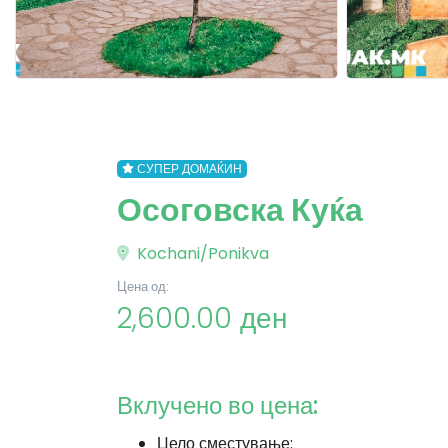
СУПЕР ДОМАЌИН
Осоговска Куќа
Kochani/Ponikva
Цена од:
2,600.00 ден
Вклучено во цена:
Цело сместување: