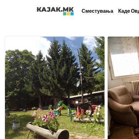
Сместувања
Каде Ов