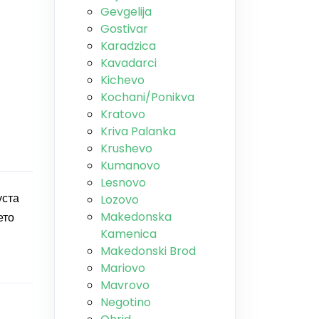
Gevgelija
Gostivar
Karadzica
Kavadarci
Kichevo
Kochani/Ponikva
Kratovo
Kriva Palanka
Krushevo
Kumanovo
Lesnovo
уста
Lozovo
Makedonska
ето
Kamenica
Makedonski Brod
Mariovo
Mavrovo
Negotino