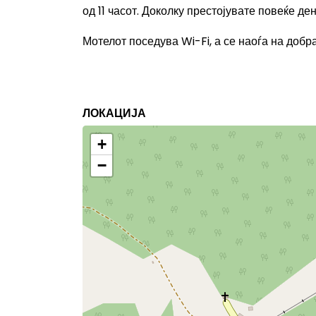
од 11 часот. Доколку престојувате повеќе д
Мотелот поседува Wi-Fi, а се наоѓа на доб
ЛОКАЦИЈА
+
−