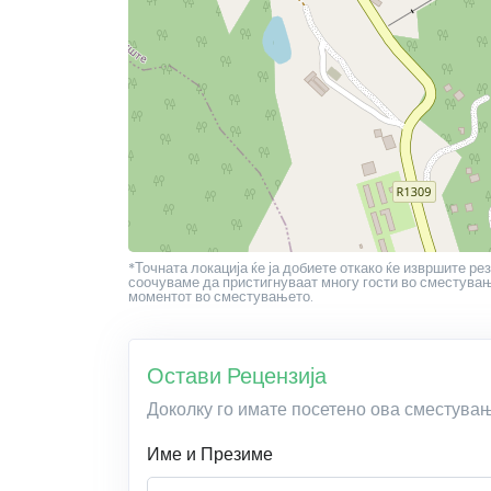
*Точната локација ќе ја добиете откако ќе извршите рез
соочуваме да пристигнуваат многу гости во сместување
моментот во сместувањето.
Остави Рецензија
Доколку го имате посетено ова сместува
Име и Презиме