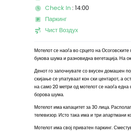
Check In
: 14:00
Паркинг
Чист Воздух
Мотелот се наоѓа во срцето на Осоговските
букова шума и разновидна вегетација. На о
Денот го започнувате со вкусен домашен пој
скијање се упатуваат кон ски центарот, а 
на само 20 метри од мотелот се наоѓа една 
борова шума.
Мотелот има капацитет за 30 лица. Распола
телевизор. Исто така има и три апартмани 
Мотелот има свој приватен паркинг. Сместу