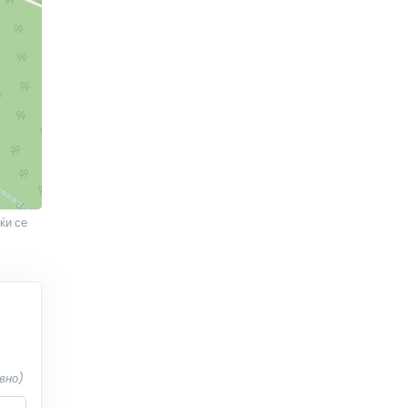
ќи се
вно)