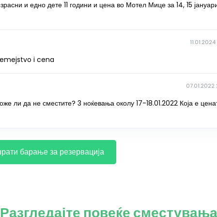
зрасни и едно дете 11 години и цена во Мотел Мице за 14, 15 јануар
11.01.2024
 semejstvo i cena
07.01.2022 
може ли да не сместите? 3 ноќевања околу 17-18.01.2022 Која е цена
рати барање за резервација
Разгледајте повеќе сместувањ