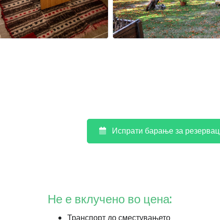
Испрати барање за резервац
Не е вклучено во цена:
Транспорт до сместувањето