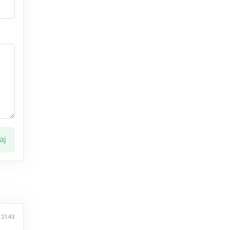
ај
 21:43