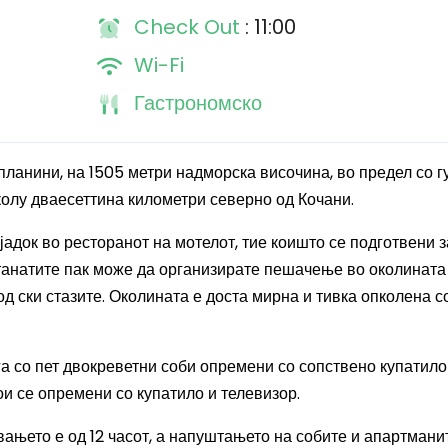
Check Out
: 11:00
Wi-Fi
Гастрономско
 планини, на 1505 метри надморска височина,
во предел со г
колу дваесеттина километри северно од Кочани
.
адок во ресторанот на мотелот, тие коишто се подготвени з
останатите пак може да организирате пешачење во околината
од ски стазите. Околината е доста мирна и тивка опколена с
га со пет двокреветни соби опремени со сопствено купатило
кои се опремени со купатило и телевизор.
вањето е од 12 часот, а напуштањето на собите и апартмани