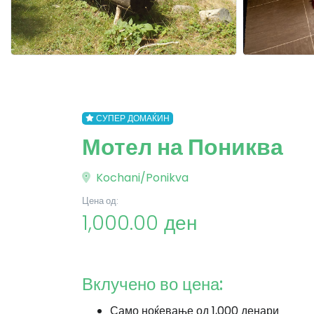
СУПЕР ДОМАЌИН
Мотел на Пониква
Kochani/Ponikva
Цена од:
1,000.00 ден
Вклучено во цена:
Само ноќевање од 1,000 денари