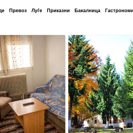
де
Превоз
Луѓе
Приказни
Бакалница
Гастрономи