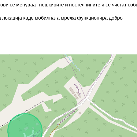
енови се менуваат пешкирите и постелнините и се чистат соб
ра локација каде мобилната мрежа функционира добро.