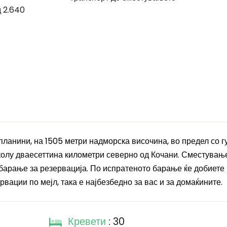
д 2.640
планини, на 1505 метри надморска височина, во предел со г
колу дваесеттина километри северно од Кочани. Сместувањ
барање за резервација. По испратеното барање ќе добиете
рвации по мејл, така е најбезбедно за вас и за домаќините.
Кревети
: 30