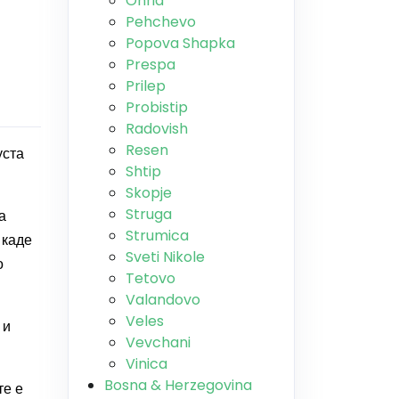
Ohrid
Pehchevo
Popova Shapka
Prespa
Prilep
Probistip
Radovish
Resen
уста
Shtip
Skopje
Struga
а
Strumica
 каде
Sveti Nikole
о
Tetovo
Valandovo
Veles
 и
Vevchani
Vinica
Bosna & Herzegovina
те е