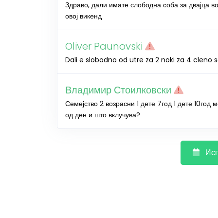
Здраво, дали имате слободна соба за двајца во
овој викенд
Oliver Paunovski
Dali e slobodno od utre za 2 noki za 4 cleno
Владимир Стоилковски
Семејство 2 возрасни 1 дете 7год 1 дете 10год 
од ден и што вклучува?
Исп