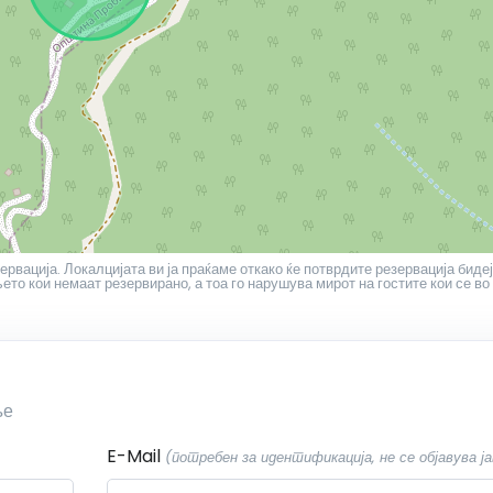
ервација. Локалцијата ви ја праќаме откако ќе потврдите резервација бидеј
то кои немаат резервирано, а тоа го нарушува мирот на гостите кои се во
ње
E-Mail
(потребен за идентификација, не се објавува ја