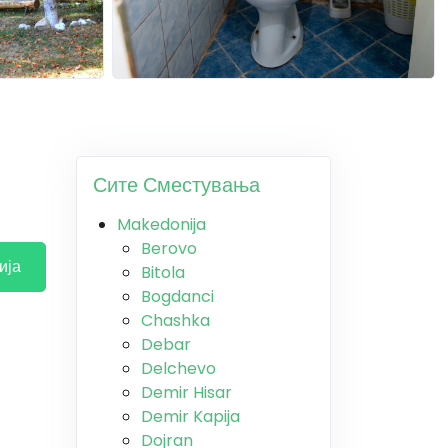
Сите Сместувања
Makedonija
Berovo
ија
Bitola
Bogdanci
Chashka
Debar
Delchevo
Demir Hisar
Demir Kapija
Dojran