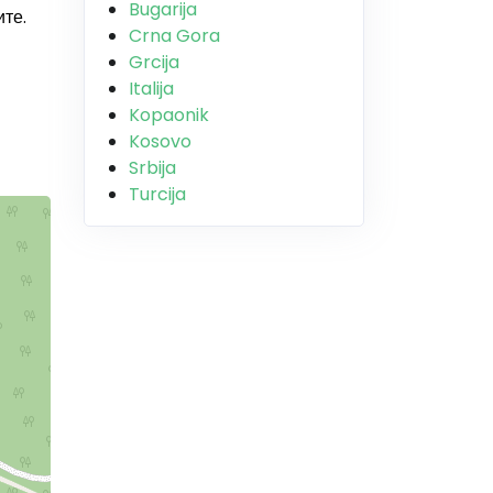
Bugarija
ите.
Crna Gora
Grcija
Italija
Kopaonik
Kosovo
Srbija
Turcija