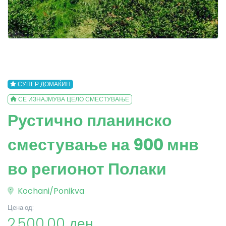
СУПЕР ДОМАЌИН
СЕ ИЗНАЈМУВА ЦЕЛО СМЕСТУВАЊЕ
Рустично планинско
сместување на 900 мнв
во регионот Полаки
Kochani/Ponikva
Цена од:
2,500.00 ден