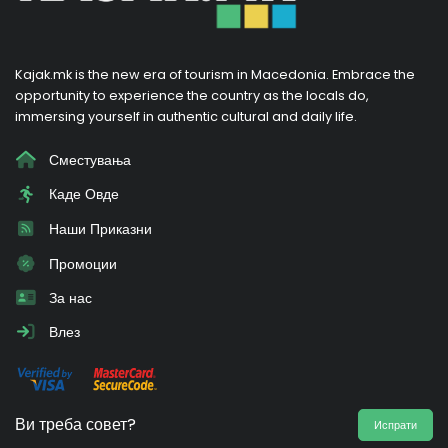
Kajak.mk is the new era of tourism in Macedonia. Embrace the
opportunity to experience the country as the locals do,
immersing yourself in authentic cultural and daily life.
Сместувања
Каде Овде
Наши Приказни
Промоции
За нас
Влез
Ви треба совет?
Испрати