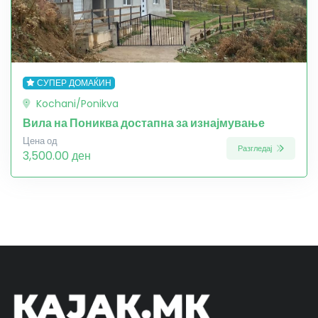
СУПЕР ДОМАЌИН
Kochani/Ponikva
Вила на Пониква достапна за изнајмување
Цена од
Разгледај
3,500.00 ден