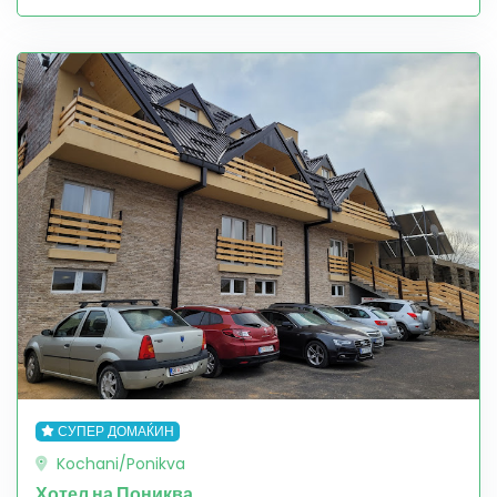
СУПЕР ДОМАЌИН
Kochani/Ponikva
Хотел на Пониква