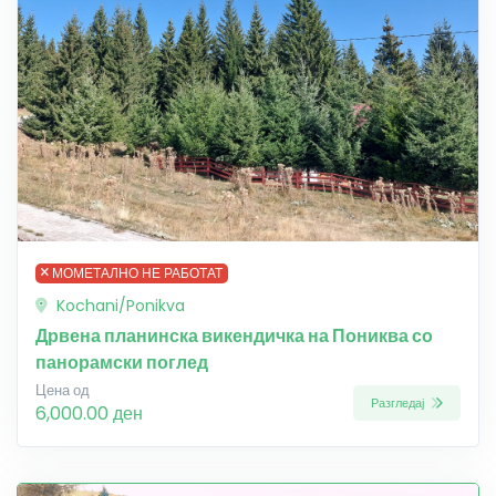
МОМЕТАЛНО НЕ РАБОТАТ
Kochani/Ponikva
Дрвена планинска викендичка на Пониква со
панорамски поглед
Цена од
Разгледај
6,000.00 ден