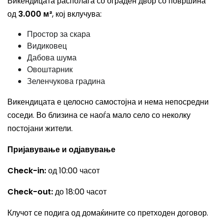
Викендицата располага со ограден двор со површина
од
3.000 м²
, кој вклучува:
Простор за скара
Видиковец
Дабова шума
Овоштарник
Зеленчукова градина
Викендицата е целосно самостојна и нема непосредни
соседи. Во близина се наоѓа мало село со неколку
постојани жители.
Пријавување и одјавување
Check-in:
од 10:00 часот
Check-out:
до 18:00 часот
Клучот се подига од домаќините со претходен договор.