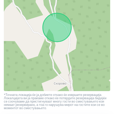
*Точната локација ќе ја добиете откако ќе извршите резервација.
Локалцијата ви ја праќаме откако ќе потврдите резервација бидејќи
се соочуваме да пристигнуваат многу гости во сместувањето кои
немаат резервирано, а тоа го нарушува мирот на гостите кои се во
моментот во сместувањето.