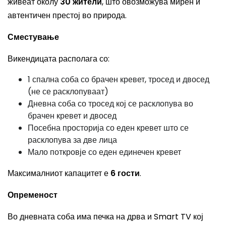
живеат околу
30 жители
, што овозможува мирен и
автентичен престој во природа.
Сместување
Викендицата располага со:
1 спална соба со брачен кревет, тросед и двосед
(не се расклопуваат)
Дневна соба со тросед кој се расклопува во
брачен кревет и двосед
Посебна просторија со еден кревет што се
расклопува за две лица
Мало поткровје со еден единечен кревет
Максималниот капацитет е
6 гости
.
Опременост
Во дневната соба има печка на дрва и Smart TV кој