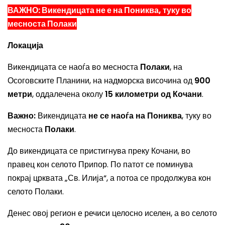
ВАЖНО: Викендицата не е на Пониква, туку во
месноста Полаки
Локација
Викендицата се наоѓа во месноста
Полаки
, на
Осоговските Планини, на надморска височина од
900
метри
, оддалечена околу
15 километри од Кочани
.
Важно:
Викендицата
не се наоѓа на Пониква
, туку во
месноста
Полаки
.
До викендицата се пристигнува преку Кочани, во
правец кон селото Припор. По патот се поминува
покрај црквата „Св. Илија“, а потоа се продолжува кон
селото Полаки.
Денес овој регион е речиси целосно иселен, а во селото