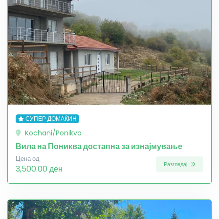
СУПЕР ДОМАЌИН
Kochani/Ponikva
Вила на Пониква достапна за изнајмување
Цена од
Разгледај
3,500.00 ден