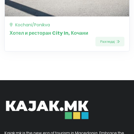
Kochani/Ponikva
Хотел и ресторан City In, Кочани
Разгледај
Kajak.mk is the new era of tourism in Macedonia. Embrace the