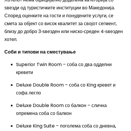
ѕвезди од туристичките институции во Македонија.
Според оценките на гости и понудените услуги, се
смета за објект со висок квалитет за својот сегмент,
близу до добро 3‑ѕвезден или ниско‑среден 4‑ѕвезден
хотел.
Соби и типови на сместување
Superior Twin Room – соба со два одделни
кревети
Deluxe Double Room – соба со King кревет и
софа легло
Deluxe Double Room со балкон – слична
опремена соба со балкон
Deluxe King Suite – поголема соба со дневна,