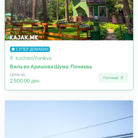
СУПЕР ДОМАЌИН
Kochani/Ponikva
Вила во Аришова Шума: Пониква
Цена од
Разгледај
2,500.00 ден