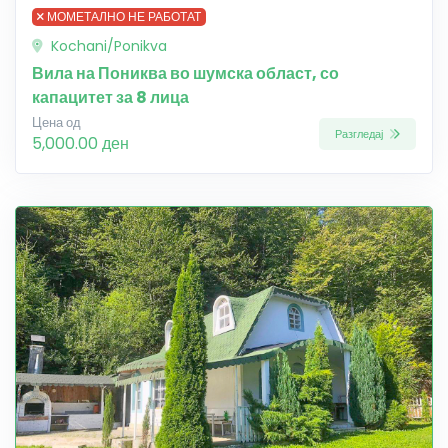
МОМЕТАЛНО НЕ РАБОТАТ
Kochani/Ponikva
Вила на Пониква во шумска област, со
капацитет за 8 лица
Цена од
Разгледај
5,000.00 ден