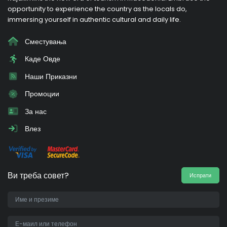
opportunity to experience the country as the locals do,
immersing yourself in authentic cultural and daily life.
Сместувања
Каде Овде
Наши Приказни
Промоции
За нас
Влез
Ви треба совет?
Испрати