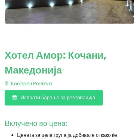
Хотел Амор: Кочани,
Македонија
Kochani/Ponikva
Испрати барање за резервација
Вклучено во цена:
Цената за цела група ја добивате откако ќе