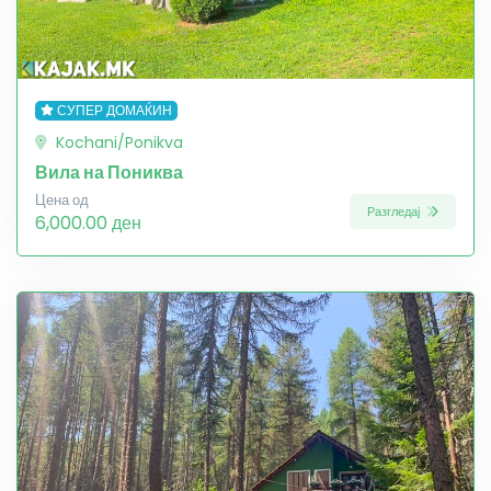
СУПЕР ДОМАЌИН
Kochani/Ponikva
Вила на Пониква
Цена од
Разгледај
6,000.00 ден