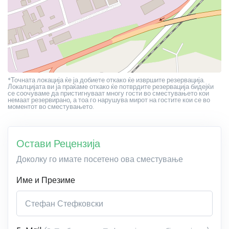
*Точната локација ќе ја добиете откако ќе извршите резервација.
Локалцијата ви ја праќаме откако ќе потврдите резервација бидејќи
се соочуваме да пристигнуваат многу гости во сместувањето кои
немаат резервирано, а тоа го нарушува мирот на гостите кои се во
моментот во сместувањето.
Остави Рецензија
Доколку го имате посетено ова сместување
Име и Презиме