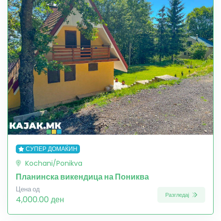
СУПЕР ДОМАЌИН
Kochani/Ponikva
Планинска викендица на Пониква
Цена од
Разгледај
4,000.00 ден