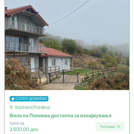
СУПЕР ДОМАЌИН
Kochani/Ponikva
Вила на Пониква достапна за изнајмување
Цена од
Разгледај
3,500.00 ден