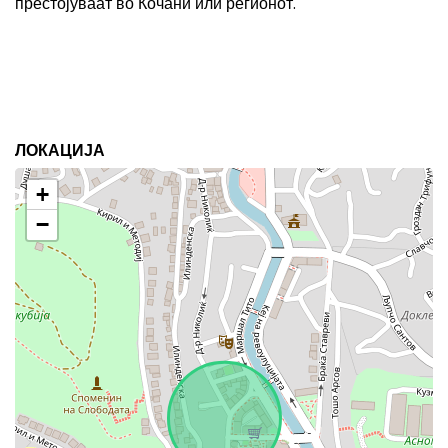
престојуваат во Кочани или регионот.
ЛОКАЦИЈА
+
−