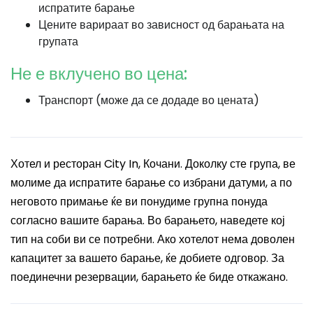
испратите барање
Цените варираат во зависност од барањата на
групата
Не е вклучено во цена:
Транспорт (може да се додаде во цената)
Хотел и ресторан City In, Кочани. Доколку сте група, ве
молиме да испратите барање со избрани датуми, а по
неговото примање ќе ви понудиме групна понуда
согласно вашите барања. Во барањето, наведете кој
тип на соби ви се потребни. Ако хотелот нема доволен
капацитет за вашето барање, ќе добиете одговор. За
поединечни резервации, барањето ќе биде откажано.