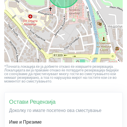
*Точната локација ќе ја добиете откако ќе извршите резервација.
Локалцијата ви ја праќаме откако ќе потврдите резервација бидејќи
се соочуваме да пристигнуваат многу гости во сместувањето кои
немаат резервирано, а тоа го нарушува мирот на гостите кои се во
моментот во сместувањето.
Остави Рецензија
Доколку го имате посетено ова сместување
Име и Презиме