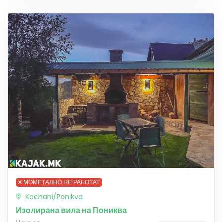
МОМЕТАЛНО НЕ РАБОТАТ
Kochani/Ponikva
Изолирана вила на Пониква