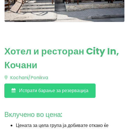
Хотел и ресторан City In,
Кочани
Kochani/Ponikva
Испрати барање за резервација
Вклучено во цена:
Цената за цела група ја добивате откако ќе