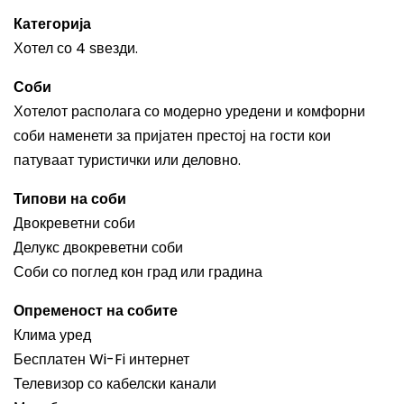
Категорија
Хотел со 4 ѕвезди.
Соби
Хотелот располага со модерно уредени и комфорни
соби наменети за пријатен престој на гости кои
патуваат туристички или деловно.
Типови на соби
Двокреветни соби
Делукс двокреветни соби
Соби со поглед кон град или градина
Опременост на собите
Клима уред
Бесплатен Wi-Fi интернет
Телевизор со кабелски канали