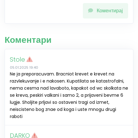
Коментирај
Коментари
Stole
05.01.2025 19:40
Ne ja preporacuvam. Bracniot krevet e krevet na
razvlekuvanje i e nakosen. Kupatilata se katastrofalni,
nema cesma nad lavaboto, kapakot od wc skolkata ne
se kreva, peskiri valkani i samo 2, a prijaveni bevme 6
lugje. Sholjite prljavi so ostaveni tragi od izmet,
neiscisteno bog znae od koga i uste mnogu drugi
raboti
DARKO