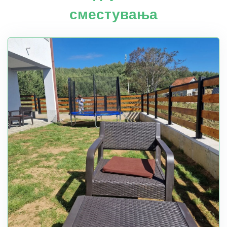
сместувања