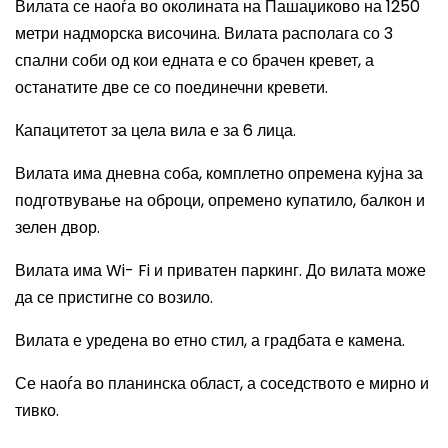
Вилата се наоѓа во околината на Пашаџиково на 1250
метри надморска височина. Вилата располага со 3
спални соби од кои едната е со брачен кревет, а
останатите две се со поединечни кревети.
Капацитетот за цела вила е за 6 лица.
Вилата има дневна соба, комплетно опремена кујна за
подготвување на оброци, опремено купатило, балкон и
зелен двор.
Вилата има
Wi- Fi
и приватен паркинг. До вилата може
да се пристигне со возило.
Вилата е уредена во етно стил, а градбата е камена.
Се наоѓа во планинска област, а соседството е мирно и
тивко.