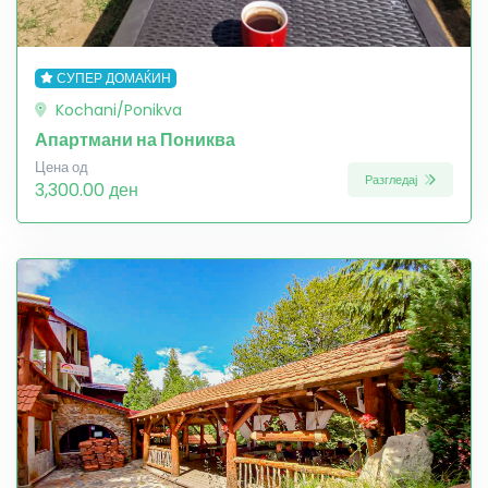
СУПЕР ДОМАЌИН
Kochani/Ponikva
Апартмани на Пониква
Цена од
Разгледај
3,300.00 ден