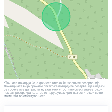
*Точната локација ќе ја добиете откако ќе извршите резервација.
Локалцијата ви ја праќаме откако ќе потврдите резервација бидејќи
се соочуваме да пристигнуваат многу гости во сместувањето кои
немаат резервирано, а тоа го нарушува мирот на гостите кои се во
моментот во сместувањето.