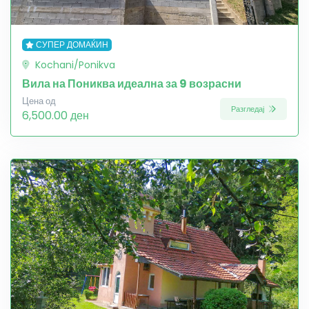
СУПЕР ДОМАЌИН
Kochani/Ponikva
Вила на Пониква идеална за 9 возрасни
Цена од
Разгледај
6,500.00 ден