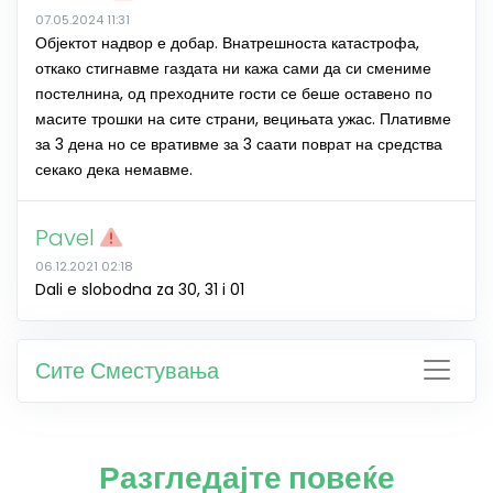
07.05.2024 11:31
Објектот надвор е добар. Внатрешноста катастрофа,
откако стигнавме газдата ни кажа сами да си смениме
постелнина, од преходните гости се беше оставено по
масите трошки на сите страни, вецињата ужас. Плативме
за 3 дена но се вративме за 3 саати поврат на средства
секако дека немавме.
Pavel
06.12.2021 02:18
Dali e slobodna za 30, 31 i 01
Сите Сместувања
Разгледајте повеќе