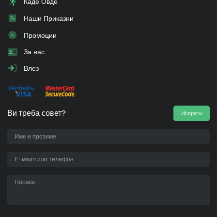
Каде Овде
Наши Приказни
Промоции
За нас
Влез
Ви треба совет?
Испрати