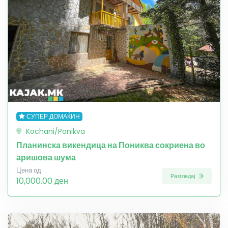
СУПЕР ДОМАЌИН
Kochani/Ponikva
Планинска викендица на Пониква сокриена во
аришова шума
Цена од
Разгледај
10,000.00 ден