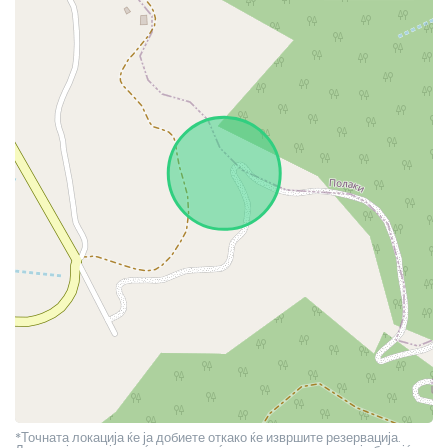
*Точната локација ќе ја добиете откако ќе извршите резервација.