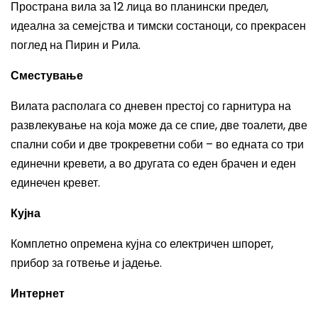
Пространа вила за 12 лица во планински предел,
идеална за семејства и тимски состаноци, со прекрасен
поглед на Пирин и Рила.
Сместување
Вилата располага со дневен престој со гарнитура на
развлекување на која може да се спие, две тоалети, две
спални соби и две трокреветни соби – во едната со три
единечни кревети, а во другата со еден брачен и еден
единечен кревет.
Кујна
Комплетно опремена кујна со електричен шпорет,
прибор за готвење и јадење.
Интернет