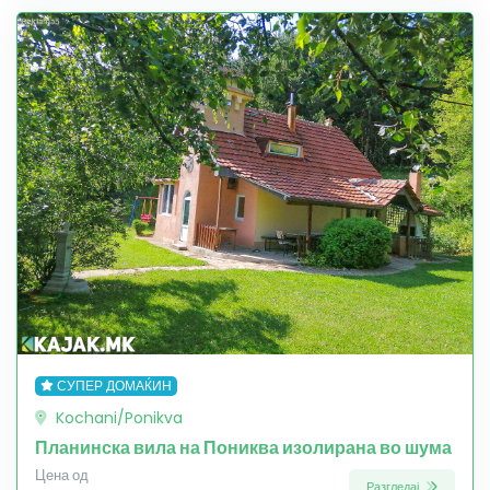
СУПЕР ДОМАЌИН
Kochani/Ponikva
Планинска вила на Пониква изолирана во шума
Цена од
Разгледај