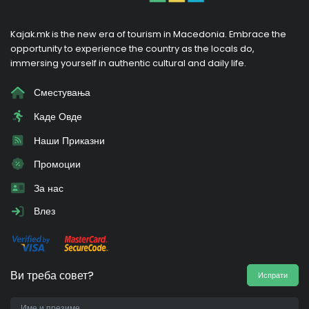
Kajak.mk is the new era of tourism in Macedonia. Embrace the
opportunity to experience the country as the locals do,
immersing yourself in authentic cultural and daily life.
Сместувања
Каде Овде
Наши Приказни
Промоции
За нас
Влез
Ви треба совет?
Испрати