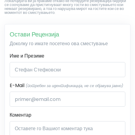
Локалцијата ви ја праќаме откако ќе потврдите резервација бидејќи
се соочуваме да пристигнуваат многу гости во сместувањето кои
немаат резервирано, а тоа го нарушува мирот на гостите кои се во
моментот во сместувањето.
Остави Рецензија
Доколку го имате посетено ова сместување
Име и Презиме
E-Mail
(потребен за идентификација, не се објавува јавно)
Коментар