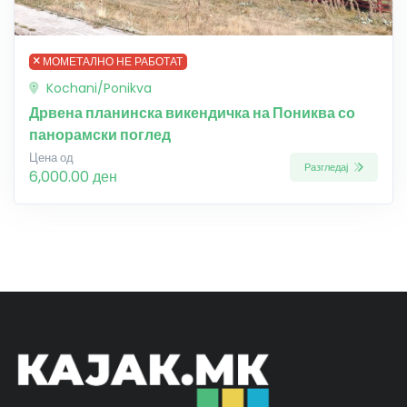
МОМЕТАЛНО НЕ РАБОТАТ
Kochani/Ponikva
Дрвена планинска викендичка на Пониква со
панорамски поглед
Цена од
Разгледај
6,000.00 ден