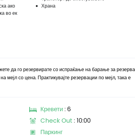
ска ако
Храна
ка во ек
те да го резервирате со испраќање на барање за резерва
а мејл со цена. Практикувајте резервации по мејл, така е
Кревети
: 6
Check Out
: 10:00
Паркинг