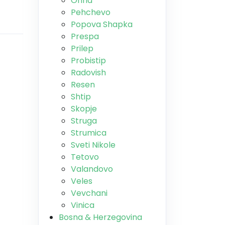
Ohrid
Pehchevo
Popova Shapka
Prespa
Prilep
Probistip
Radovish
Resen
Shtip
Skopje
Struga
Strumica
Sveti Nikole
Tetovo
Valandovo
Veles
Vevchani
Vinica
Bosna & Herzegovina