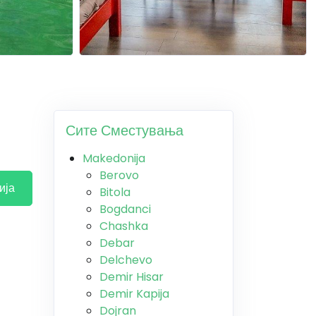
Сите Сместувања
Makedonija
Berovo
ија
Bitola
Bogdanci
Chashka
Debar
Delchevo
Demir Hisar
Demir Kapija
Dojran