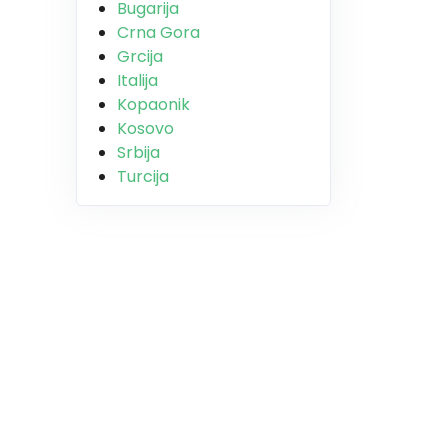
Bugarija
Crna Gora
Grcija
Italija
Kopaonik
Kosovo
Srbija
Turcija