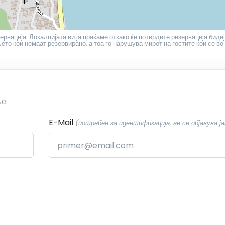
ервација. Локалцијата ви ја праќаме откако ќе потврдите резервација бидеј
то кои немаат резервирано, а тоа го нарушува мирот на гостите кои се во
ње
E-Mail
(потребен за идентификација, не се објавува ја