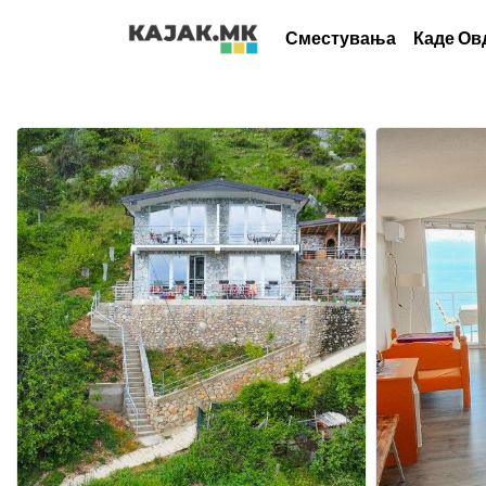
Сместувања
Каде Ов