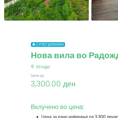
СУПЕР ДОМАЌИН
Нова вила во Радожд
Struga
Цена од:
3,300.00 ден
Вклучено во цена:
Цена за едно ноќевање од 3.300 дена