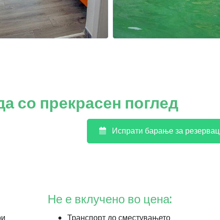
а со прекрасен поглед
Испрати барање за резервац
Не е вклучено во цена:
ри
Транспорт до сместувањето