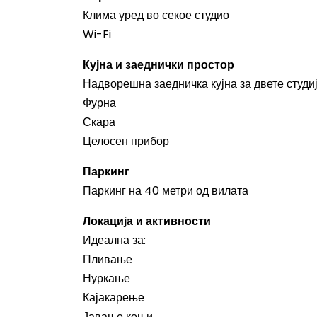
Клима уред во секое студио
Wi-Fi
Кујна и заеднички простор
Надворешна заедничка кујна за двете студи
Фурна
Скара
Целосен прибор
Паркинг
Паркинг на 40 метри од вилата
Локација и активности
Идеална за:
Пливање
Нуркање
Кајакарење
Јавање коњи