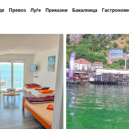
де
Превоз
Луѓе
Приказни
Бакалница
Гастрономи