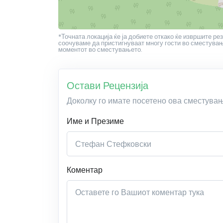
*Точната локација ќе ја добиете откако ќе извршите рез
соочуваме да пристигнуваат многу гости во сместување
моментот во сместувањето.
Остави Рецензија
Доколку го имате посетено ова сместува
Име и Презиме
Коментар