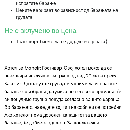
испратите барање
Цените варираат во зависност од барањата на
групата
Не е вклучено во цена:
Транспорт (може да се додаде во цената)
Хотел Le Manoir: Гостивар. Овој хотел може да се
резервира исклучиво за групи од над 20 лица преку
Кајак.мк. Доколку сте група, ве молиме да испратите
барање со избрани датуми, а по неговото примање ќе
ви понудиме групна понуда согласно вашите барања.
Во барањето, наведете кој тип на соби ви се потребни.
Ако хотелот нема доволен капацитет за вашето
барање, ќе добиете одговор. За поединечни