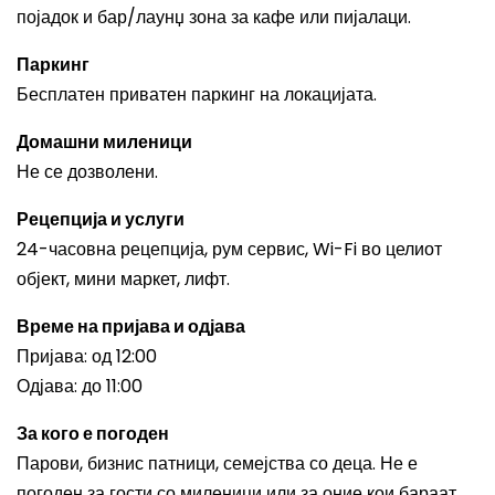
појадок и бар/лаунџ зона за кафе или пијалаци.
Паркинг
Бесплатен приватен паркинг на локацијата.
Домашни миленици
Не се дозволени.
Рецепција и услуги
24-часовна рецепција, рум сервис, Wi-Fi во целиот
објект, мини маркет, лифт.
Време на пријава и одјава
Пријава: од 12:00
Одјава: до 11:00
За кого е погоден
Парови, бизнис патници, семејства со деца. Не е
погоден за гости со миленици или за оние кои бараат