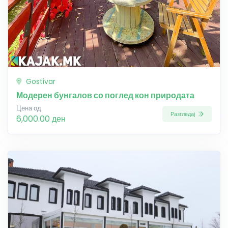
Gostivar
Модерен бунгалов со поглед кон природата
Цена од
Разгледај
6,000.00 ден