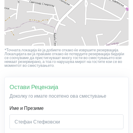
*Точната локација ќе ја добиете откако ќе извршите резервација.
Локалцијата ви ја праќаме откако ќе потврдите резервација бидејќи
се соочуваме да пристигнуваат многу гости во сместувањето кои
немаат резервирано, а тоа го нарушува мирот на гостите кои се во
моментот во сместувањето.
Остави Рецензија
Доколку го имате посетено ова сместување
Име и Презиме