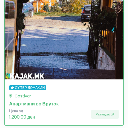
СУПЕР ДОМАЌИН
Gostivar
Апартмани во Вруток
Цена од
Разгледај
1,200.00 ден