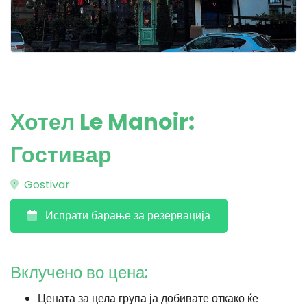
Хотел Le Manoir:
Гостивар
Gostivar
Испрати барање за резервација
Вклучено во цена:
Цената за цела група ја добивате откако ќе