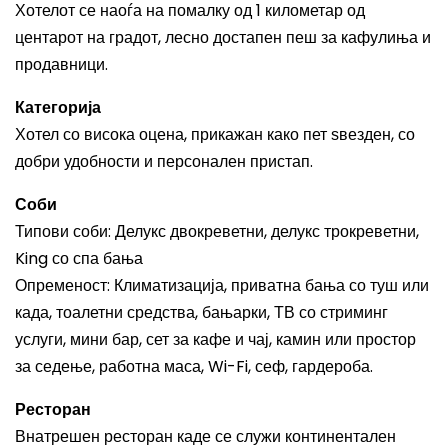
Хотелот се наоѓа на помалку од 1 километар од
центарот на градот, лесно достапен пеш за кафулиња и
продавници.
Категорија
Хотел со висока оцена, прикажан како пет ѕвезден, со
добри удобности и персонален пристап.
Соби
Типови соби: Делукс двокреветни, делукс трокреветни,
King со спа бања
Опременост: Климатизација, приватна бања со туш или
када, тоалетни средства, бањарки, ТВ со стриминг
услуги, мини бар, сет за кафе и чај, камин или простор
за седење, работна маса, Wi-Fi, сеф, гардероба.
Ресторан
Внатрешен ресторан каде се служи континентален