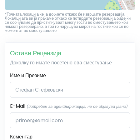
*Точната локација ќе ја добиете откако ќе извршите резервација.
Локалцијата ви ја праќаме откако ќе потврдите резервација бидејќи
се соочуваме да пристигнуваат многу гости во сместувањето кои
немаат резервирано, а тоа го нарушува мирот на гостите кои се во
моментот во сместувањето.
Остави Рецензија
Доколку го имате посетено ова сместување
Име и Презиме
E-Mail
(потребен за идентификација, не се објавува јавно)
Коментар