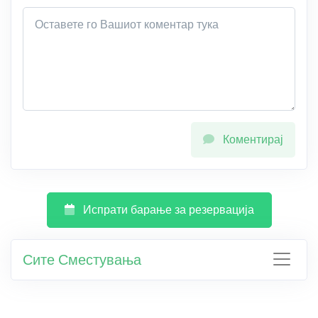
Коментирај
Испрати барање за резервација
Сите Сместувања