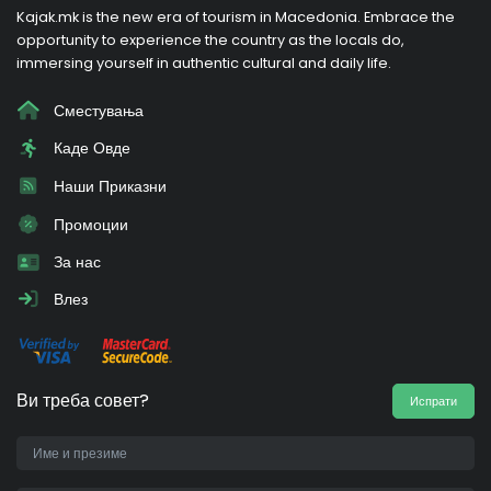
Kajak.mk is the new era of tourism in Macedonia. Embrace the
opportunity to experience the country as the locals do,
immersing yourself in authentic cultural and daily life.
Сместувања
Каде Овде
Наши Приказни
Промоции
За нас
Влез
Ви треба совет?
Испрати