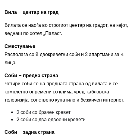
Вила – центар на град
Вилата се наоѓа во строгиот центар на градот, на кејот,
веднаш по хотел „Палас“.
Сместување
Располага со 8 двокреветни соби и 2 апартмани за 4
лица.
Соби – предна страна
Четири соби се на предната страна од вилата и се
комплетно опремени со клима уред, кабловска
телевизија, сопствено купатило и безжичен интернет.
2 соби со брачен кревет
2 соби со два одвоени кревети
Соби – задна страна