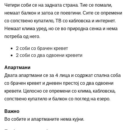
Четири соби се на задната страна. Тие се помали,
немаат балкон и затоа се поевтини. Сите се опремени
со сопствено купатило, ТВ со кабловска и интернет.
Немаат клима уред, но се во природна сенка и нема
потреба од него.
2 соби со брачен кревет
2 соби со два одвоени кревети
Апартмани
Двата апартмани се за 4 лица и содржат спална соба
со брачен кревет и дневен престој со два одвоени
кревети. Целосно се опремени со клима, кабловска,
сопствено купатило и балкон со поглед на езеро.
Важно
Во собите и апартманите нема кујни.