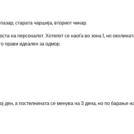
.
пазар, старата чаршија, вториот чинар.
ста на персоналот. Хотелот се наоѓа во зона 1, но околинат
 го прави идеален за одмор.
ј ден, а постелнината се менува на 3 дена, но по барање н