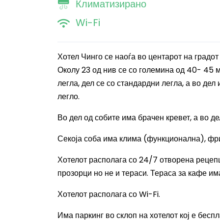
Климатизирано
Wi-Fi
Хотел Чинго се наоѓа во центарот на градот
Околу 23 од нив се со големина од 40- 45 м
легла, дел се со стандардни легла, а во де
легло.
Во дел од собите има брачен кревет, а во д
Секоја соба има клима (функционална), фри
Хотелот располага со 24/7 отворена рецепци
прозорци но не и тераси. Тераса за кафе им
Хотелот располага со Wi-Fi.
Има паркинг во склоп на хотелот кој е бесп