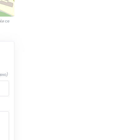
ќи се
вно)