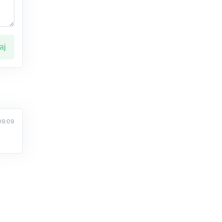
ај
09:09