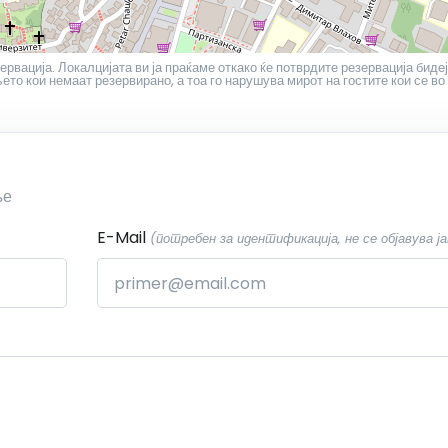
ервација. Локалцијата ви ја праќаме откако ќе потврдите резервација бидеј
то кои немаат резервирано, а тоа го нарушува мирот на гостите кои се во
ње
E-Mail
(потребен за идентификација, не се објавува ја