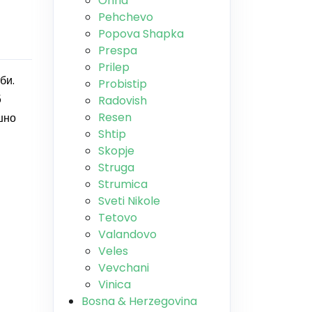
Ohrid
Pehchevo
Popova Shapka
Prespa
Prilep
би.
Probistip
5
Radovish
Resen
шно
Shtip
Skopje
Struga
Strumica
Sveti Nikole
Tetovo
Valandovo
Veles
Vevchani
Vinica
Bosna & Herzegovina