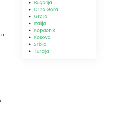
Bugarija
Crna Gora
Grcija
Italija
Kopaonik
а е
Kosovo
Srbija
Turcija
а