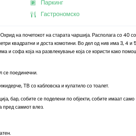
Паркинг
Гастрономско
 Охрид на почетокот на старата чаршија. Располага со 40 со
етри квадратни и доста комотини. Во дел од нив има 3, 4 и 
л има и софа која на развлекување која се користи како помо
ел се поединечни.
жидерче, ТВ со кабловска и кулатило со тоалет.
ја, бар, собите се поделени по објекти, собите имаат само
а пред самиот влез.
латен.