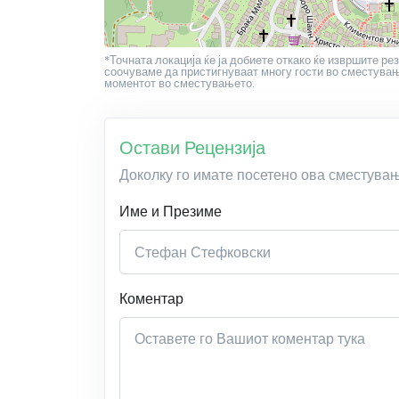
*Точната локација ќе ја добиете откако ќе извршите рез
соочуваме да пристигнуваат многу гости во сместување
моментот во сместувањето.
Остави Рецензија
Доколку го имате посетено ова сместува
Име и Презиме
Коментар