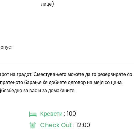
лице)
попуст
рот на градот. Сместувањето можете да го резервирате со
пратеното барање ќе добиете одговор на мејл со цена.
јбезбедно за вас и за домаќините.
Кревети
: 100
Check Out
: 12:00