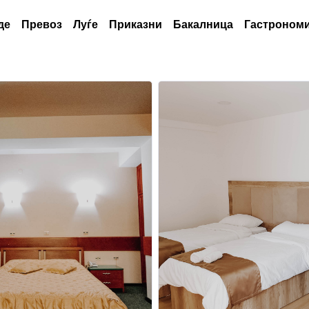
де
Превоз
Луѓе
Приказни
Бакалница
Гастрономи