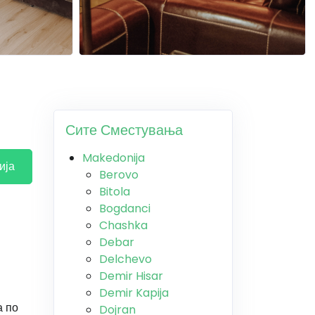
Сите Сместувања
Makedonija
ија
Berovo
Bitola
Bogdanci
Chashka
Debar
Delchevo
Demir Hisar
Demir Kapija
а по
Dojran