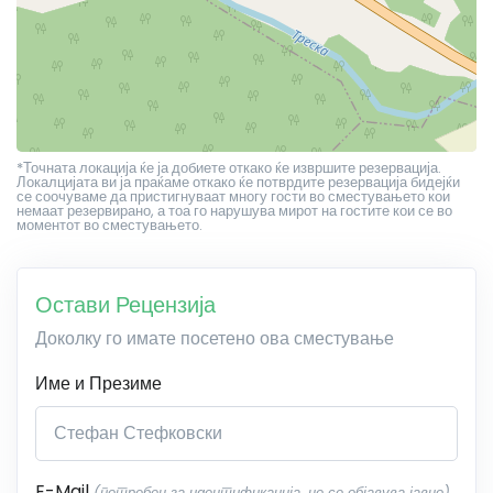
*Точната локација ќе ја добиете откако ќе извршите резервација.
Локалцијата ви ја праќаме откако ќе потврдите резервација бидејќи
се соочуваме да пристигнуваат многу гости во сместувањето кои
немаат резервирано, а тоа го нарушува мирот на гостите кои се во
моментот во сместувањето.
Остави Рецензија
Доколку го имате посетено ова сместување
Име и Презиме
E-Mail
(потребен за идентификација, не се објавува јавно)