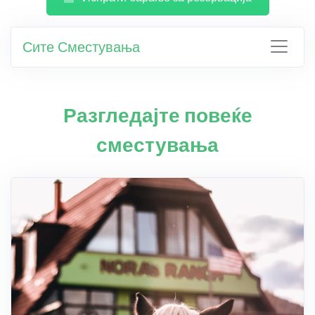
Сите Сместувања
Разгледајте повеќе
сместувања