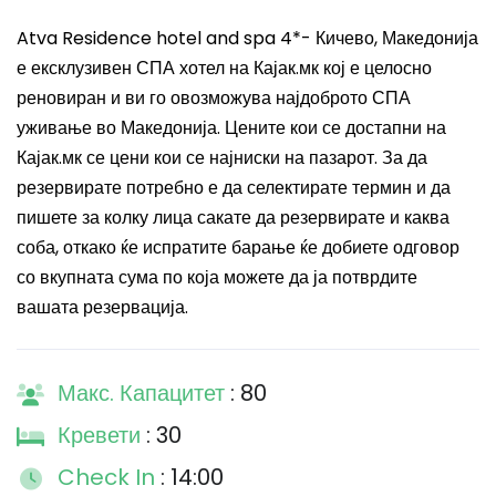
Atva Residence hotel and spa 4*- Кичево, Македонија
е ексклузивен СПА хотел на Кајак.мк кој е целосно
реновиран и ви го овозможува најдоброто СПА
уживање во Македонија. Цените кои се достапни на
Кајак.мк се цени кои се најниски на пазарот. За да
резервирате потребно е да селектирате термин и да
пишете за колку лица сакате да резервирате и каква
соба, откако ќе испратите барање ќе добиете одговор
со вкупната сума по која можете да ја потврдите
вашата резервација.
Макс. Капацитет
: 80
Кревети
: 30
Check In
: 14:00