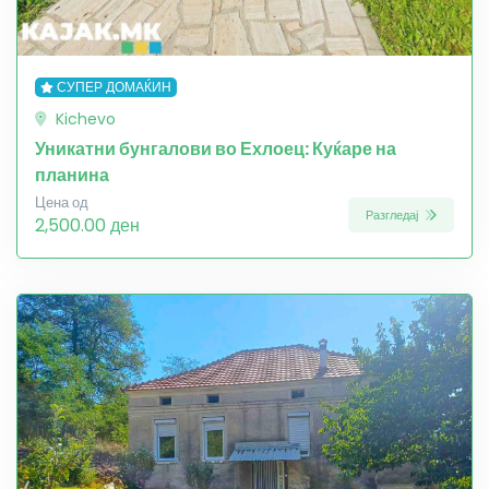
СУПЕР ДОМАЌИН
Kichevo
Уникатни бунгалови во Ехлоец: Куќаре на
планина
Цена од
Разгледај
2,500.00 ден