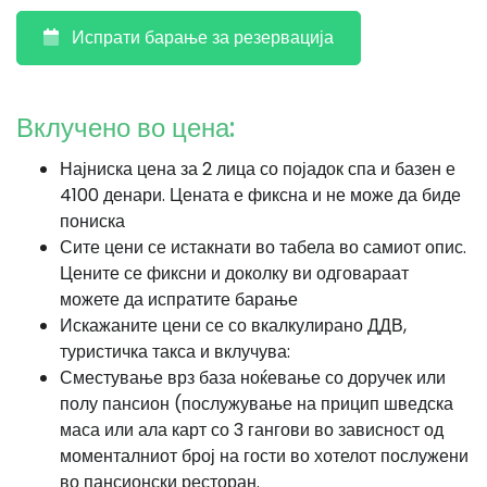
Испрати барање за резервација
Вклучено во цена:
Најниска цена за 2 лица со појадок спа и базен е
4100 денари. Цената е фиксна и не може да биде
пониска
Сите цени се истакнати во табела во самиот опис.
Цените се фиксни и доколку ви одговараат
можете да испратите барање
Искажаните цени се со вкалкулирано ДДВ,
туристичка такса и вклучува:
Сместување врз база ноќевање со доручек или
полу пансион (послужување на прицип шведска
маса или ала карт со 3 гангови во зависност од
моменталниот број на гости во хотелот послужени
во пансионски ресторан.