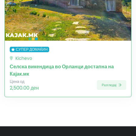
СУПЕР ДОМАЌИН
Kichevo
Селска викендица во Орланци достапна на
Кајак.мк
Цена од
Разгледај
2,500.00 ден