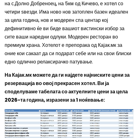
на с.Долно Добреноец, на 5км од Кичево, е хотел со
четири ѕвезди. Има ново нов затоплен базен идеален
за цела година, нов и модерен спа центар кој
дефинитивно ќе ви биде вашиот вистински избор за
сите ваши наредни одлуки. Модерен ресторан во
премиум храна. Хотелот е препорака од Кајак.мк за
оние кои сакаат да си подарат себе или на свои блиски
едно одлично релаксирачко патување.
На Кајак.мк можете да ги најдете најниските цени за
резервација во овој прекрасен хотел. Ви ја
споделуваме табелата со актуелните цени за цела
2026-та година, изразени за 1 ноќевање: