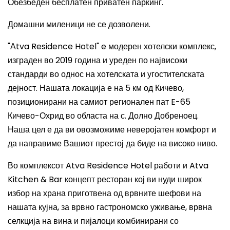
Обезбеден бесплатен приватен паркинг.
Домашни миленици не се дозволени.
"Аtva Residence Hotel" e модерен хотелски комплекс,
изграден во 2019 година и уреден по највисоки
стандарди во однос на хотелската и угостителската
дејност. Нашата локација е на 5 км од Кичево,
позиционирани на самиот регионален пат E-65
Кичево-Охрид во областа на с. Долно Добреноец.
Наша цел е да ви овозможиме неверојатен комфорт и
да направиме Вашиот престој да биде на високо ниво.
Во комплексот Atva Residence Hotel работи и Atva
Kitchen & Bar концепт ресторан кој ви нуди широк
избор на храна приготвена од врвните шефови на
нашата кујна, за врвно гастрономско уживање, врвна
селкција на вина и пијалоци комбинирани со