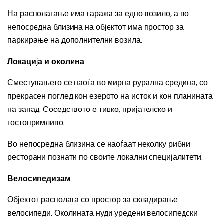
На располагање има гаража за едно возило, а во
непосредна близина на објектот има простор за
паркирање на дополнителни возила.
Локација и околина
Сместувањето се наоѓа во мирна рурална средина, со
прекрасен поглед кон езерото на исток и кон планината
на запад. Соседството е тивко, пријателско и
гостопримливо.
Во непосредна близина се наоѓаат неколку рибни
ресторани познати по своите локални специјалитети.
Велосипедизам
Објектот располага со простор за складирање
велосипеди. Околината нуди уредени велосипедски