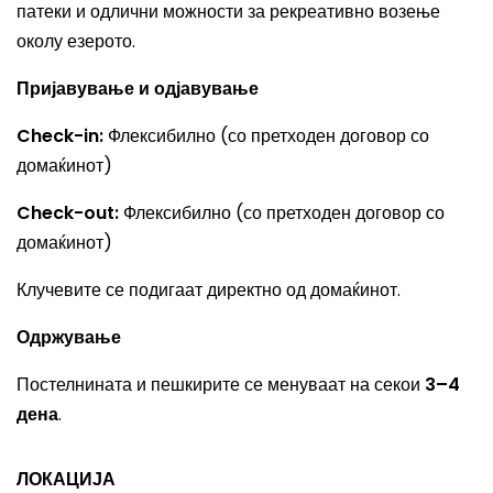
патеки и одлични можности за рекреативно возење
околу езерото.
Пријавување и одјавување
Check-in:
Флексибилно (со претходен договор со
домаќинот)
Check-out:
Флексибилно (со претходен договор со
домаќинот)
Клучевите се подигаат директно од домаќинот.
Одржување
Постелнината и пешкирите се менуваат на секои
3–4
дена
.
ЛОКАЦИЈА