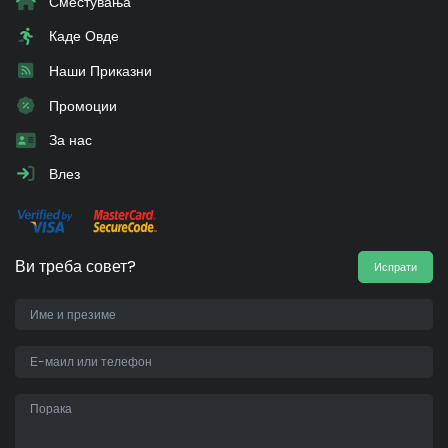
Сместувања
Каде Овде
Наши Приказни
Промоции
За нас
Влез
Ви треба совет?
Испрати