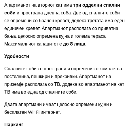
Апартманот на вториот кат има
три одделни спални
соби
и пространа дневна соба. Две од спалните соби
се опремени со брачен кревет, додека третата има еден
единечен кревет. Апартманот располага со приватна
бања, целосно опремена кујна и голема тераса.
Максималниот капацитет е
до 8 лица
.
Удобности
Спалните соби се пространи и опремени со комплетна
постелнина, пешкири и прекривки. Апартманот на
приземје располага со ТВ, додека во апартманот на кат
ТВ има во една од спалните соби.
Двата апартмани имаат целосно опремени кујни и
бесплатен Wi-Fi интернет.
Паркинг