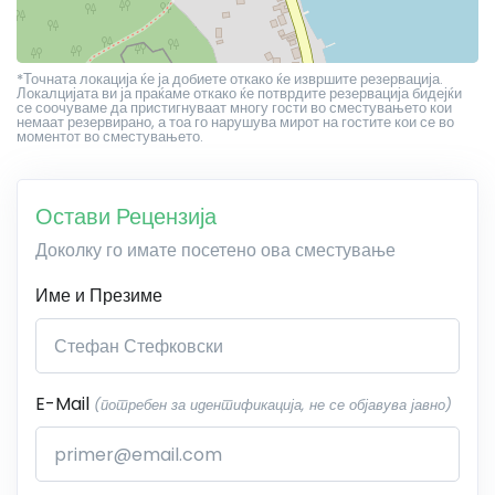
*Точната локација ќе ја добиете откако ќе извршите резервација.
Локалцијата ви ја праќаме откако ќе потврдите резервација бидејќи
се соочуваме да пристигнуваат многу гости во сместувањето кои
немаат резервирано, а тоа го нарушува мирот на гостите кои се во
моментот во сместувањето.
Остави Рецензија
Доколку го имате посетено ова сместување
Име и Презиме
E-Mail
(потребен за идентификација, не се објавува јавно)