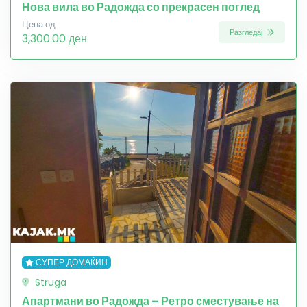
Нова вила во Радожда со прекрасен поглед
Цена од
Разгледај
3,300.00 ден
СУПЕР ДОМАЌИН
Struga
Апартмани во Радожда – Ретро сместување на