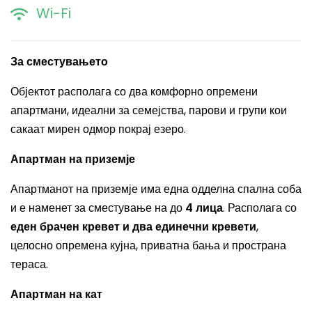
Wi-Fi
За сместувањето
Објектот располага со два комфорно опремени
апартмани, идеални за семејства, парови и групи кои
сакаат мирен одмор покрај езеро.
Апартман на приземје
Апартманот на приземје има една одделна спална соба
и е наменет за сместување на до
4 лица
. Располага со
еден брачен кревет и два единечни кревети
,
целосно опремена кујна, приватна бања и пространа
тераса.
Апартман на кат