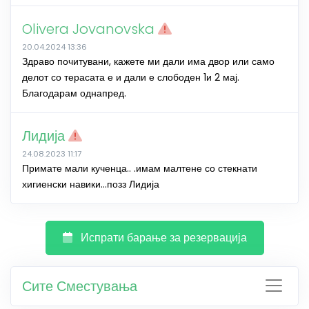
Olivera Jovanovska
20.04.2024 13:36
Здраво почитувани, кажете ми дали има двор или само
делот со терасата е и дали е слободен 1и 2 мај.
Благодарам однапред.
Лидија
24.08.2023 11:17
Примате мали кученца.. .имам малтене со стекнати
хигиенски навики...позз Лидија
Испрати барање за резервација
Сите Сместувања