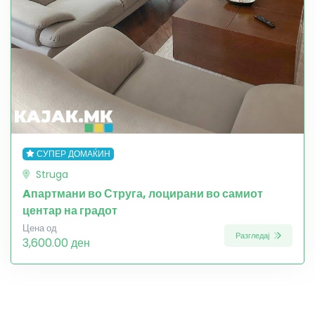
СУПЕР ДОМАЌИН
Struga
Aпартмани во Струга, лоцирани во самиот
центар на градот
Цена од
Разгледај
3,600.00 ден