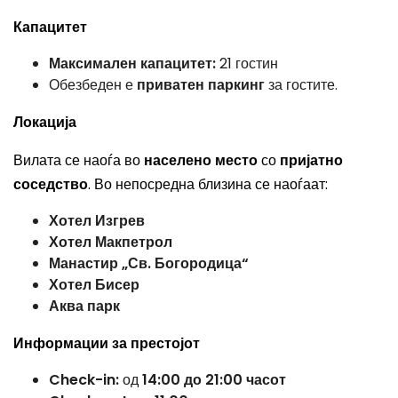
Капацитет
Максимален капацитет:
21 гостин
Обезбеден е
приватен паркинг
за гостите.
Локација
Вилата се наоѓа во
населено место
со
пријатно
соседство
. Во непосредна близина се наоѓаат:
Хотел Изгрев
Хотел Макпетрол
Манастир „Св. Богородица“
Хотел Бисер
Аква парк
Информации за престојот
Check-in:
од
14:00 до 21:00 часот