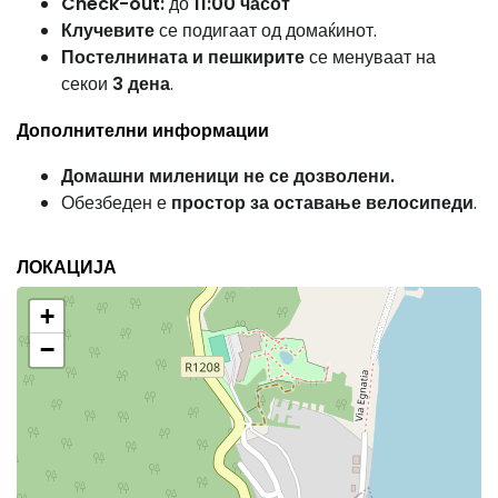
Check-out:
до
11:00 часот
Клучевите
се подигаат од домаќинот.
Постелнината и пешкирите
се менуваат на
секои
3 дена
.
Дополнителни информации
Домашни миленици не се дозволени.
Обезбеден е
простор за оставање велосипеди
.
ЛОКАЦИЈА
+
−