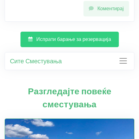
Коментирај
Испрати барање за резервација
Сите Сместувања
Разгледајте повеќе
сместувања