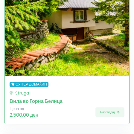
СУПЕР ДОМАЌИН
Struga
Вила во Горна Белица
Цена од
Разгледај
2,500.00 ден