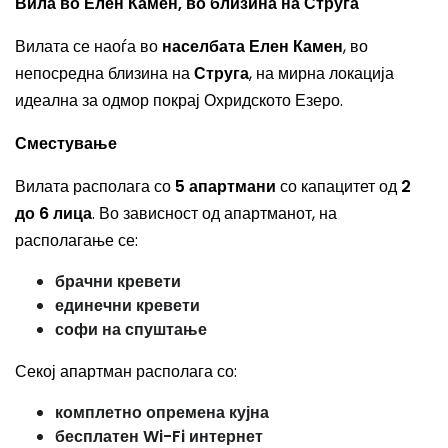
Вила во Елен Камен, во близина на Струга
Вилата се наоѓа во
населбата Елен Камен
, во
непосредна близина на
Струга
, на мирна локација
идеална за одмор покрај Охридското Езеро.
Сместување
Вилата располага со
5 апартмани
со капацитет од
2
до 6 лица
. Во зависност од апартманот, на
располагање се:
брачни кревети
единечни кревети
софи на спуштање
Секој апартман располага со:
комплетно опремена кујна
бесплатен Wi-Fi интернет