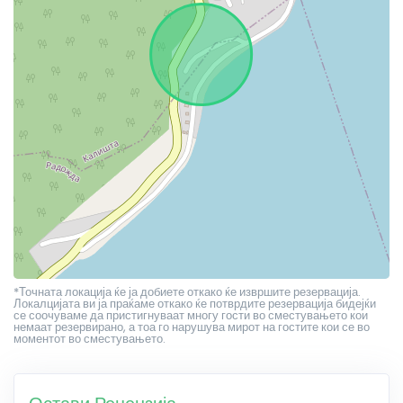
*Точната локација ќе ја добиете откако ќе извршите резервација.
Локалцијата ви ја праќаме откако ќе потврдите резервација бидејќи
се соочуваме да пристигнуваат многу гости во сместувањето кои
немаат резервирано, а тоа го нарушува мирот на гостите кои се во
моментот во сместувањето.