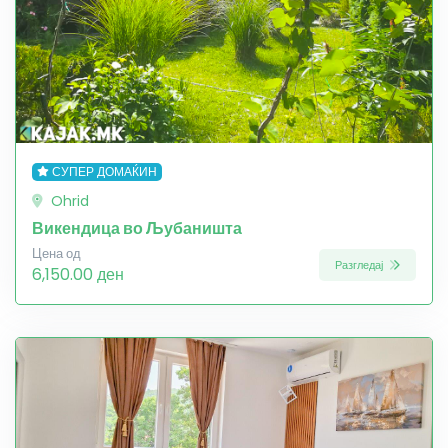
СУПЕР ДОМАЌИН
Ohrid
Викендица во Љубаништа
Цена од
Разгледај
6,150.00 ден