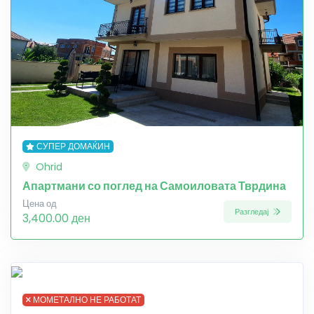
СУПЕР ДОМАЌИН
Ohrid
Апартмани со поглед на Самоиловата Тврдина
Цена од
Разгледај
3,400.00 ден
МОМЕТАЛНО НЕ РАБОТАТ