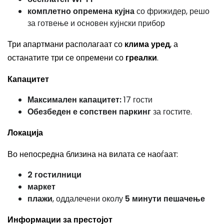
комплетно опремена кујна
со фрижидер, решо
за готвење и основен кујнски прибор
Три апартмани располагаат со
клима уред
, а
останатите три се опремени со
греалки
.
Капацитет
Максимален капацитет:
17 гости
Обезбеден е сопствен паркинг
за гостите.
Локација
Во непосредна близина на вилата се наоѓаат:
2 гостилници
маркет
плажи
, оддалечени околу
5 минути пешачење
Информации за престојот