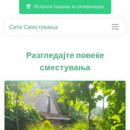
Испрати барање за резервација
Сите Сместувања
Разгледајте повеќе
сместувања