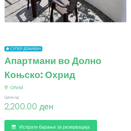
СУПЕР ДОМАЌИН
Апартмани во Долно
Коњско: Охрид
Ohrid
Цена од:
2,200.00 ден
Испрати барање за резервација