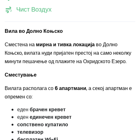
Чист Воздух
Вила во Долно Коњско
Сместена на
мирна и тивка локација
во Долно
Коњско, вилата нуди пријатен престој на само неколку
минути пешачење од плажите на Охридското Езеро.
Сместување
Вилата располага со
6 апартмани
, а секој апартман е
опремен со:
еден
брачен кревет
еден
единечен кревет
сопствено купатило
телевизор
бесплатен Wi-Fi