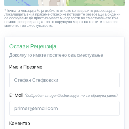
*Точната локација ќе ја добиете откако ќе извршите резервација.
Локалцијата ви ја праќаме откако ќе потврдите резервација бидејќи
се соочуваме да пристигнуваат многу гости во сместувањето кои
немаат резервирано, а тоа го нарушува мирот на гостите кои се во
моментот во сместувањето.
Остави Рецензија
Доколку го имате посетено ова сместување
Име и Презиме
E-Mail
(потребен за идентификација, не се објавува јавно)
Коментар