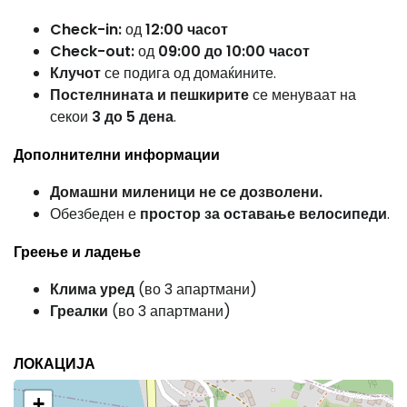
Check-in:
од
12:00 часот
Check-out:
од
09:00 до 10:00 часот
Клучот
се подига од домаќините.
Постелнината и пешкирите
се менуваат на
секои
3 до 5 дена
.
Дополнителни информации
Домашни миленици не се дозволени.
Обезбеден е
простор за оставање велосипеди
.
Греење и ладење
Клима уред
(во 3 апартмани)
Греалки
(во 3 апартмани)
ЛОКАЦИЈА
+