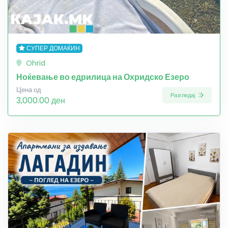
СУПЕР ДОМАЌИН
Ohrid
Ноќевање во едрилица на Охридско Езеро
Цена од
Разгледај
3,000.00 ден