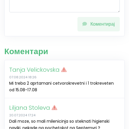
Коментирај
Коментари
Tanja Velickovska
07.08.2024 18:26
Mi treba 2 aprtamani cetvorokrevetni i 1 trokreveten
od 15.08-17.08
Liljana Stoleva
20.07.2024 17:24
Dali moze, so mali milenicinja so steknati higienski
naviki, nekade na pochetokot na Septemvri ?