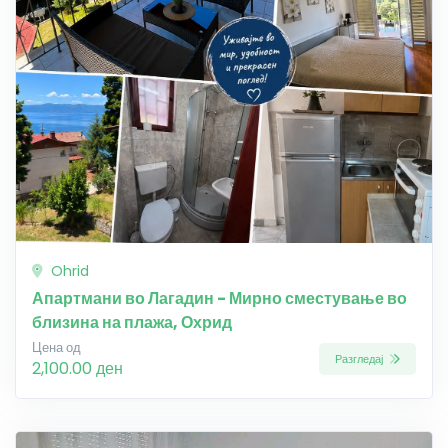
Ohrid
Апартмани во Лагадин - Мирно сместување во
близина на плажа, Охрид
Цена од
Разгледај
2,100.00 ден