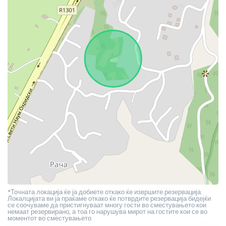
*Точната локација ќе ја добиете откако ќе извршите резервација.
Локалцијата ви ја праќаме откако ќе потврдите резервација бидејќи
се соочуваме да пристигнуваат многу гости во сместувањето кои
немаат резервирано, а тоа го нарушува мирот на гостите кои се во
моментот во сместувањето.