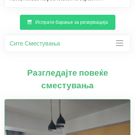
Испрати барање за резервација
Сите Сместувања
Разгледајте повеќе
сместувања