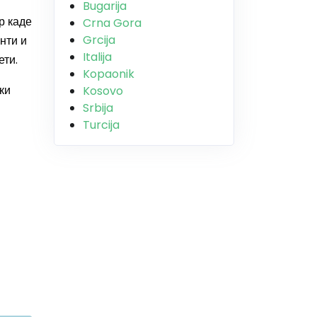
Bugarija
р каде
Crna Gora
Grcija
нти и
Italija
ети.
Kopaonik
ки
Kosovo
Srbija
Turcija