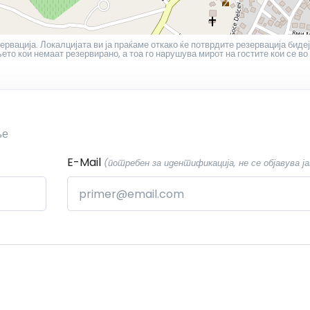
ервација. Локалцијата ви ја праќаме откако ќе потврдите резервација бидеј
то кои немаат резервирано, а тоа го нарушува мирот на гостите кои се во
ње
E-Mail
(потребен за идентификација, не се објавува ја