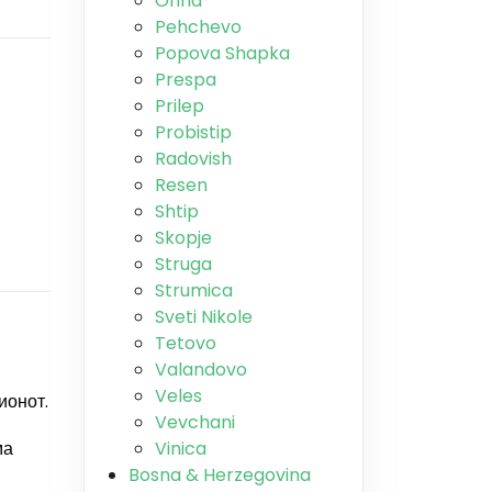
Ohrid
Pehchevo
Popova Shapka
Prespa
Prilep
Probistip
Radovish
Resen
Shtip
Skopje
Struga
Strumica
Sveti Nikole
Tetovo
Valandovo
Veles
ионот.
Vevchani
ма
Vinica
Bosna & Herzegovina