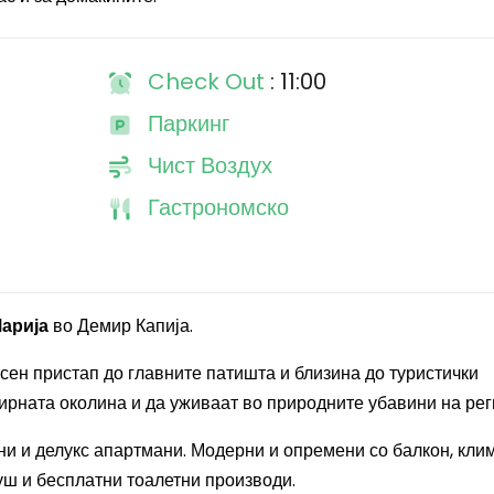
Check Out
: 11:00
Паркинг
Чист Воздух
Гастрономско
Марија
во Демир Капија.
есен пристап до главните патишта и близина до туристички
ирната околина и да уживаат во природните убавини на рег
дни и делукс апартмани. Модерни и опремени со балкон, кли
туш и бесплатни тоалетни производи.