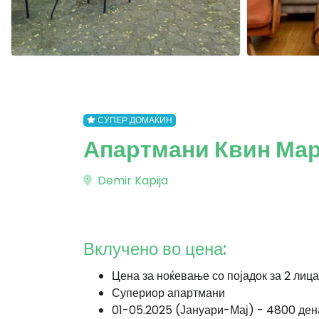
СУПЕР ДОМАЌИН
Апартмани Квин Мари
Demir Kapija
Вклучено во цена:
Цена за ноќевање со појадок за 2 лица
Супериор апартмани
01-05.2025 (Јануари-Мај) - 4800 де