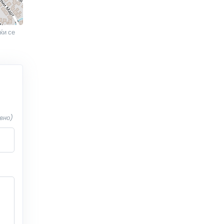
ќи се
вно)