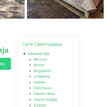
Сите Сместувања
ија
Makedonija
Berovo
ија
Bitola
Bogdanci
Chashka
Debar
Delchevo
Demir Hisar
Demir Kapija
Dojran