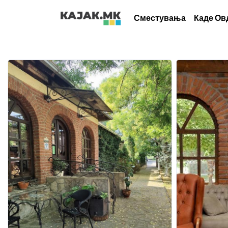
Сместувања
Каде Ов