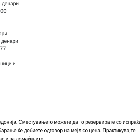
5 денари
800
ари
 денари
077
зници и
едонија. Сместувањето можете да го резервирате со испра
барање ќе добиете одговор на мејл со цена. Практикувајте
ас и за домаќините.