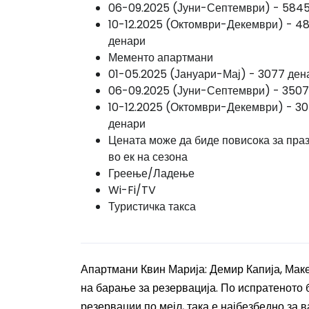
06-09.2025 (Јуни-Септември) - 584
10-12.2025 (Октомври-Декември) - 4
денари
Мементо апартмани
01-05.2025 (Јануари-Мај) - 3077 ден
06-09.2025 (Јуни-Септември) - 3507
10-12.2025 (Октомври-Декември) - 3
денари
Цената може да биде повисока за пра
во ек на сезона
Греење/Ладење
Wi-Fi/TV
Туристичка такса
Апартмани Квин Марија: Демир Капија, Мак
на барање за резервација. По испратеното 
резервации по мејл, така е најбезбедно за в