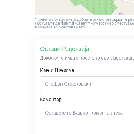
*Точната локација ќе ја добиете откако ќе извршите рез
соочуваме да пристигнуваат многу гости во сместување
моментот во сместувањето.
Остави Рецензија
Доколку го имате посетено ова сместува
Име и Презиме
Коментар