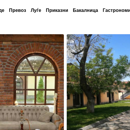
де
Превоз
Луѓе
Приказни
Бакалница
Гастрономи