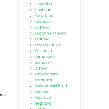
Gevgelija
Gostivar
Karadzica
Kavadarci
Kichevo
Kochani/Ponikva
Kratovo
Kriva Palanka
Krushevo
Kumanovo
Lesnovo
Lozovo
Makedonska
Kamenica
Makedonski Brod
Mariovo
ќање
Mavrovo
Negotino