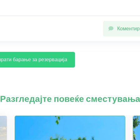
Коментир
рати барање за резервација
Разгледајте повеќе сместувањ