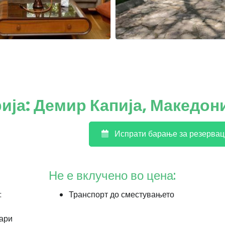
ја: Демир Капија, Македон
Испрати барање за резервац
Не е вклучено во цена:
:
Транспорт до сместувањето
нари