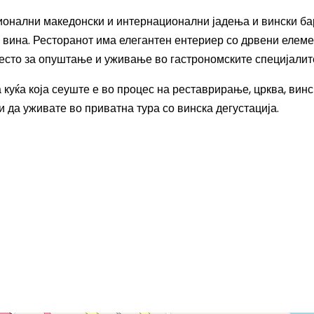
ционални македонски и интернационални јадења и вински ба
 вина. Ресторанот има елегантен ентериер со дрвени елеме
есто за опуштање и уживање во гастрономските специјалит
а куќа која сеуште е во процес на реставрирање, црква, винс
 да уживате во приватна тура со винска дегустација.