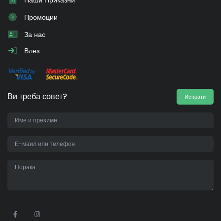
Наши Приказни
Промоции
За нас
Влез
Ви треба совет?
Испрати