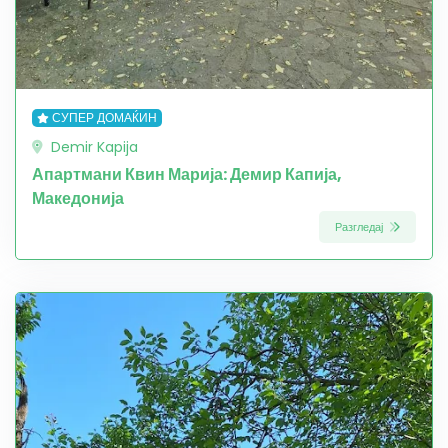
СУПЕР ДОМАЌИН
Demir Kapija
Апартмани Квин Марија: Демир Капија,
Македонија
Разгледај