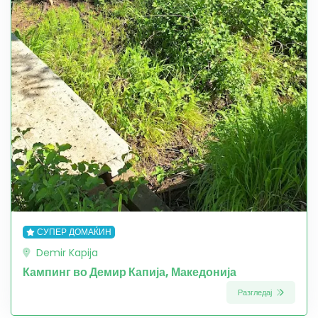
СУПЕР ДОМАЌИН
Demir Kapija
Кампинг во Демир Капија, Македонија
Разгледај