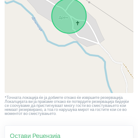
*Точната локација ќе ја добиете откако ќе извршите резервација.
Локалцијата ви ја праќаме откако ќе потврдите резервација бидејќи
се соочуваме да пристигнуваат многу гости во сместувањето кои
немаат резервирано, а тоа го нарушува мирот на гостите кои се во
моментот во сместувањето.
Остави Рецензија