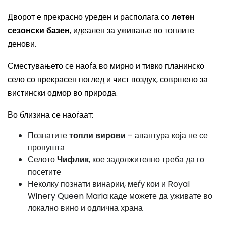
Дворот е прекрасно уреден и располага со
летен
сезонски базен
, идеален за уживање во топлите
денови.
Сместувањето се наоѓа во мирно и тивко планинско
село со прекрасен поглед и чист воздух, совршено за
вистински одмор во природа.
Во близина се наоѓаат:
Познатите
топли вирови
– авантура која не се
пропушта
Селото
Чифлик
, кое задолжително треба да го
посетите
Неколку познати винарии, меѓу кои и
Royal
Winery Queen Maria
каде можете да уживате во
локално вино и одлична храна