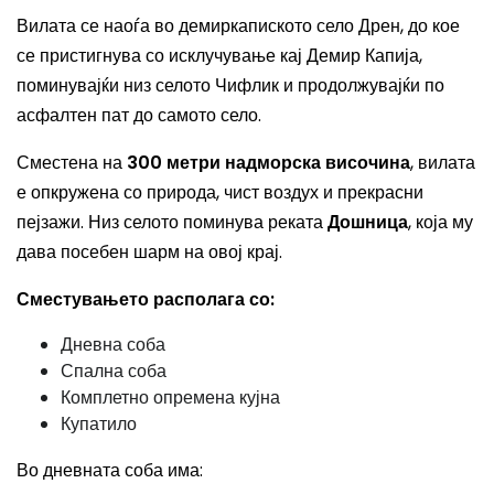
Вилата се наоѓа во демиркапиското село Дрен, до кое
се пристигнува со исклучување кај Демир Капија,
поминувајќи низ селото Чифлик и продолжувајќи по
асфалтен пат до самото село.
Сместена на
300 метри надморска височина
, вилата
е опкружена со природа, чист воздух и прекрасни
пејзажи. Низ селото поминува реката
Дошница
, која му
дава посебен шарм на овој крај.
Сместувањето располага со:
Дневна соба
Спална соба
Комплетно опремена кујна
Купатило
Во дневната соба има: