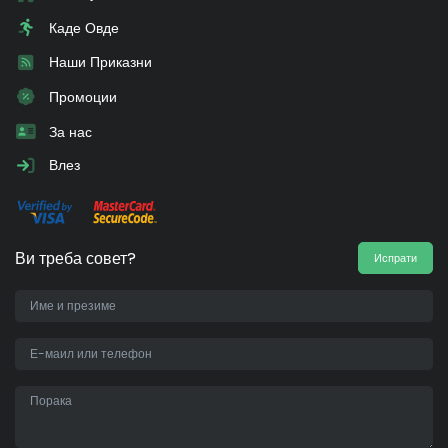
Каде Овде
Наши Приказни
Промоции
За нас
Влез
Ви треба совет?
Испрати