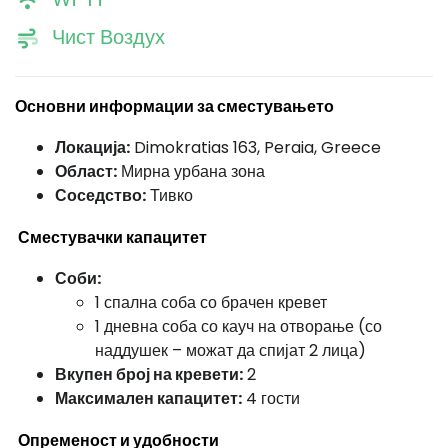
Чист Воздух
Основни информации за сместувањето
Локација:
Dimokratias 163, Peraia, Greece
Област:
Мирна урбана зона
Соседство:
Тивко
Сместувачки капацитет
Соби:
1 спална соба со брачен кревет
1 дневна соба со кауч на отворање (со
наддушек – можат да спијат 2 лица)
Вкупен број на кревети:
2
Максимален капацитет:
4 гости
Опременост и удобности