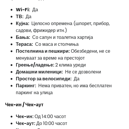
Wi-Fi:
Да
ТВ:
Да
Кујна:
Целосно опремена (шпорет, прибор,
садови, фрижидер итн.)
Бања:
Со сапун и тоалетна хартија
Тераса:
Со маса и столчиња
Постелнина и пешкири:
Обезбедени, не се
менуваат за време на престојот
Греење/ладење:
2 клима уреди
Домашни миленици:
Не се дозволени
Простор за велосипеди:
Да
Паркинг:
Нема приватен, но има бесплатен
паркинг на улица
Чек-ин / Чек-аут
Чек-ин:
Од 14:00 часот
Чек-аут:
До 10:00 часот