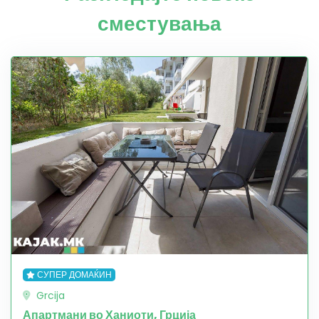
сместувања
СУПЕР ДОМАЌИН
Grcija
Апартмани во Ханиоти, Грција