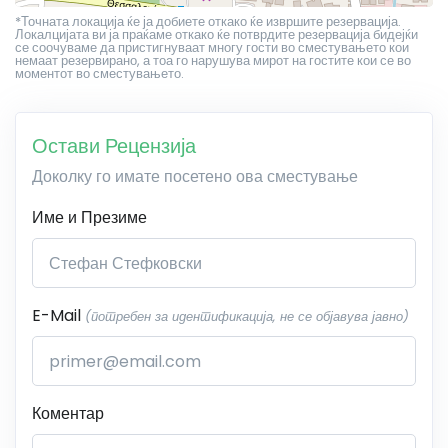
*Точната локација ќе ја добиете откако ќе извршите резервација.
Локалцијата ви ја праќаме откако ќе потврдите резервација бидејќи
се соочуваме да пристигнуваат многу гости во сместувањето кои
немаат резервирано, а тоа го нарушува мирот на гостите кои се во
моментот во сместувањето.
Остави Рецензија
Доколку го имате посетено ова сместување
Име и Презиме
E-Mail
(потребен за идентификација, не се објавува јавно)
Коментар