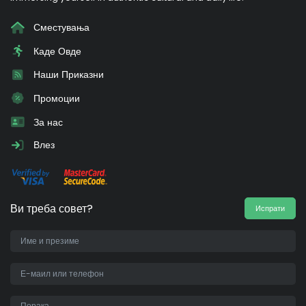
Сместувања
Каде Овде
Наши Приказни
Промоции
За нас
Влез
Ви треба совет?
Испрати