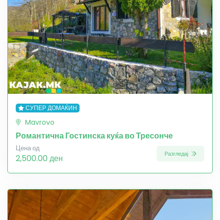
СУПЕР ДОМАЌИН
Mavrovo
Романтична Гостинска куќа во Тресонче
Цена од
Разгледај
2,500.00 ден