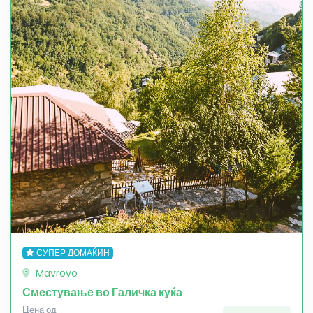
СУПЕР ДОМАЌИН
Mavrovo
Сместување во Галичка куќа
Цена од