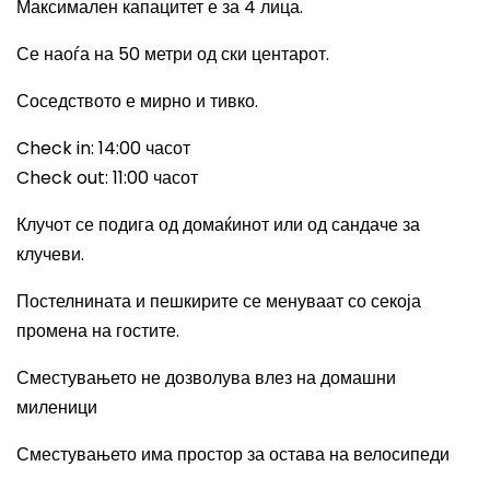
Максимален капацитет е за 4 лица.
Се наоѓа на 50 метри од ски центарот.
Соседството е мирно и тивко.
Check in: 14:00
часот
Check out: 11:00
часот
Клучот се подига од домаќинот или од сандаче за
клучеви.
Постелнината и пешкирите се менуваат со секоја
промена на гостите.
Сместувањето не дозволува влез на домашни
миленици
Сместувањето има простор за остава на велосипеди