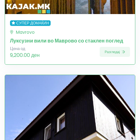
СУПЕР ДОМАЌИН
Mavrovo
Луксузни вили во Маврово со стаклен поглед
Цена од
Разгледај
9,200.00 ден