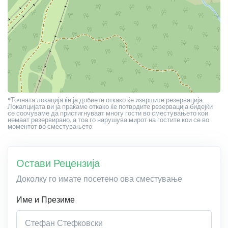
*Точната локација ќе ја добиете откако ќе извршите резервација.
Локалцијата ви ја праќаме откако ќе потврдите резервација бидејќи
се соочуваме да пристигнуваат многу гости во сместувањето кои
немаат резервирано, а тоа го нарушува мирот на гостите кои се во
моментот во сместувањето.
Остави Рецензија
Доколку го имате посетено ова сместување
Име и Презиме