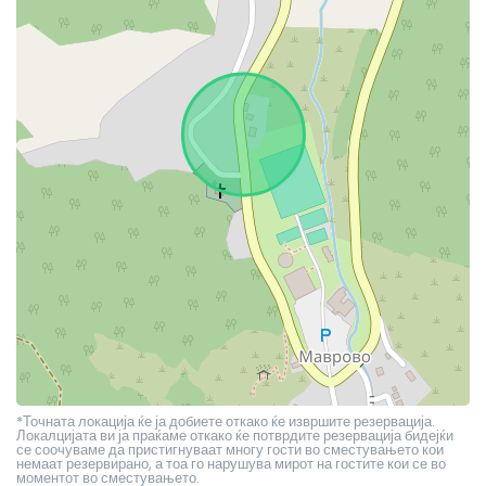
*Точната локација ќе ја добиете откако ќе извршите резервација.
Локалцијата ви ја праќаме откако ќе потврдите резервација бидејќи
се соочуваме да пристигнуваат многу гости во сместувањето кои
немаат резервирано, а тоа го нарушува мирот на гостите кои се во
моментот во сместувањето.