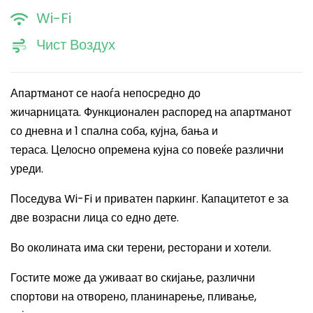
Wi-Fi
Чист Воздух
Апартманот се наоѓа непосредно до
жичарницата. Функционален распоред на апартманот
со дневна и 1 спална соба, кујна, бања и
тераса. Целосно опремена кујна со повеќе различни
уреди.
Поседува Wi-Fi и приватен паркинг. Капацитетот е за
две возрасни лица со едно дете.
Во околината има ски терени, ресторани и хотели.
Гостите може да уживаат во скијање, различни
спортови на отворено, планинарење, пливање,