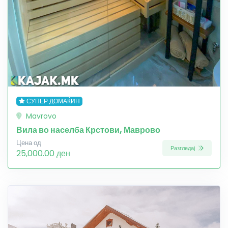
СУПЕР ДОМАЌИН
Mavrovo
Вила во населба Крстови, Маврово
Цена од
Разгледај
25,000.00 ден