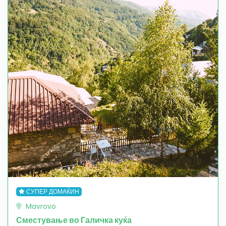
СУПЕР ДОМАЌИН
Mavrovo
Сместување во Галичка куќа