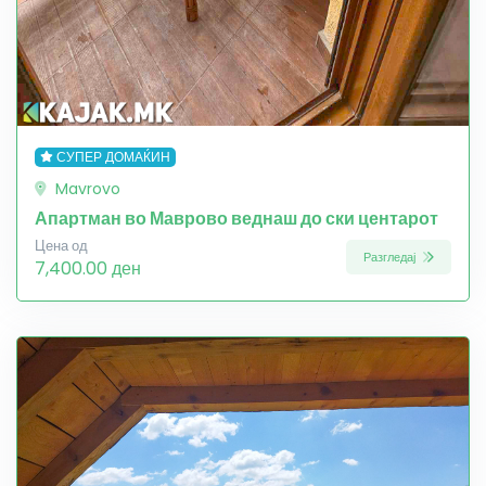
СУПЕР ДОМАЌИН
Mavrovo
Апартман во Маврово веднаш до ски центарот
Цена од
Разгледај
7,400.00 ден