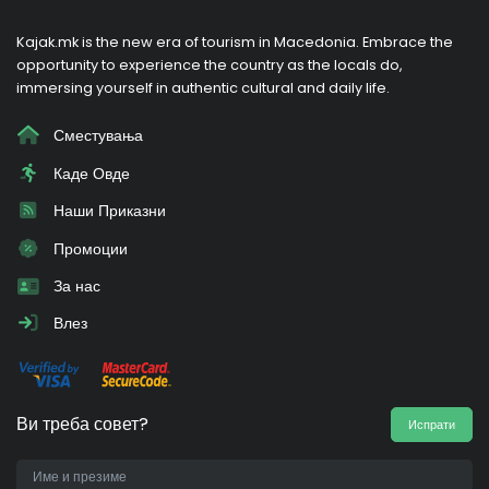
Kajak.mk is the new era of tourism in Macedonia. Embrace the
opportunity to experience the country as the locals do,
immersing yourself in authentic cultural and daily life.
Сместувања
Каде Овде
Наши Приказни
Промоции
За нас
Влез
Ви треба совет?
Испрати