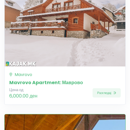
Mavrovo
Mavrovo Apartment: Маврово
Цена од
Разгледај
6,000.00 ден