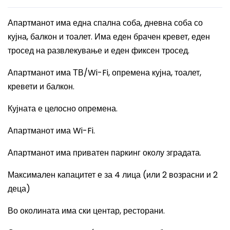
Апартманот има една спална соба, дневна соба со
кујна, балкон и тоалет. Има еден брачен кревет, еден
тросед на развлекување и еден фиксен тросед.
Апартманот има ТВ/Wi-Fi, опремена кујна, тоалет,
кревети и балкон.
Кујната е целосно опремена.
Апартманот има Wi-Fi.
Апартманот има приватен паркинг околу зградата.
Максимален капацитет е за 4 лица (или 2 возрасни и 2
деца)
Во околината има ски центар, ресторани.