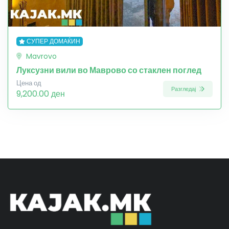
СУПЕР ДОМАЌИН
Mavrovo
Луксузни вили во Маврово со стаклен поглед
Цена од
Разгледај
9,200.00 ден