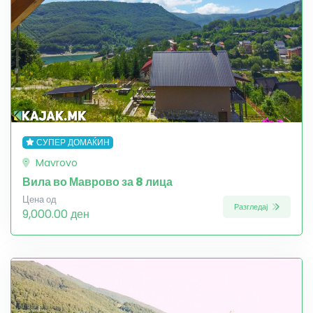
СУПЕР ДОМАЌИН
Mavrovo
Вила во Маврово за 8 лица
Цена од
Разгледај
9,000.00 ден