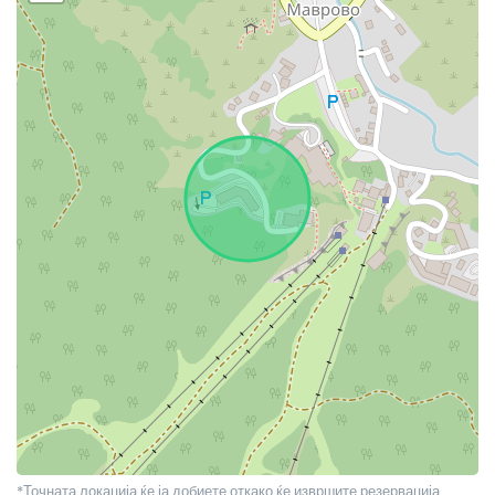
*Точната локација ќе ја добиете откако ќе извршите резервација.