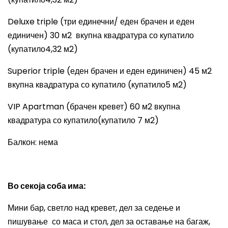
Deluxe triple (
три единечни/ еден брачен и еден
единичен) 30 м2 вкупна квадратура со купатило
(купатило4,32 м2)
Superior triple
(еден брачен и еден единичен) 45 м2
вкупна квадратура со купатило (купатило5 м2)
VIP Apartman
(брачен кревет) 60 м2 вкупна
квадратура со купатило(купатило 7 м2)
Балкон
:
нема
Во секоја соба има
:
Мини бар, светло над кревет, дел за седење и
пишување со маса и стол, дел за оставање на багаж,