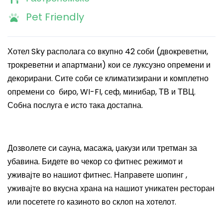
Pet Friendly
Хотел Sky располага со вкупно 42 соби (двокреветни,
трокреветни и апартмани) кои се луксузно опремени и
декорирани. Сите соби се климатизирани и комплетно
опремени со биро, WI-FI, сеф, минибар, ТВ и ТВЦ.
Собна послуга е исто така достапна.
Дозволете си
с
ауна, масажа, џакузи или третман за
убавина. Бидете во чекор со фитнес режимот и
уживајте во нашиот фитнес. Направете шопинг ,
уживајте во вкусна храна на нашиот уникатен ресторан
или посетете го казиното во склоп на хотелот.