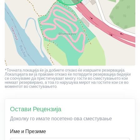
*Точната локација ќе ја добиете откако ќе извршите резервација.
Локалцијата ви ја праќаме откако ќе потврдите резервација бидејќи
се соочуваме да пристигнуваат многу гости во сместувањето кои
немаат резервирано, а тоа го нарушува мирот на гостите кои се во
моментот во сместувањето.
Остави Рецензија
Доколку го имате посетено ова сместување
Име и Презиме