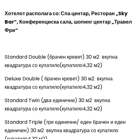
Хотелот располага со
:
Спа центар, Ресторан „
Sky
Bar
“, Конференциска сала, шопинг центар „Травел
Фри“
Standard Double
(брачен кревет) 30 м2 вкупна
квадратура со купатило(купатило4,32 м2)
Deluxe Double
( брачен кревет) 30 м2 вкупна
квадратура со купатило(купатило4,32 м2)
Standard Twin
(два единични) 30 м2 вкупна
квадратура со купатило(купатило4,32 м2)
Standard Triple (
три единечни/ еден брачен и еден
единичен) 30 м2 вкупна квадратура со купатило
(купатило4,32 м2)