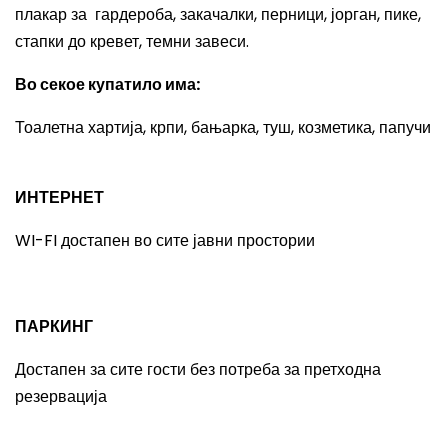
плакар за гардероба, закачалки, перници, јорган, пике,
стапки до кревет, темни завеси.
Во секое купатило има
:
Тоалетна хартија, крпи, бањарка, туш, козметика, папучи
ИНТЕРНЕТ
WI-FI
достапен во сите јавни простории
ПАРКИНГ
Достапен за сите гости без потреба за претходна
резервација