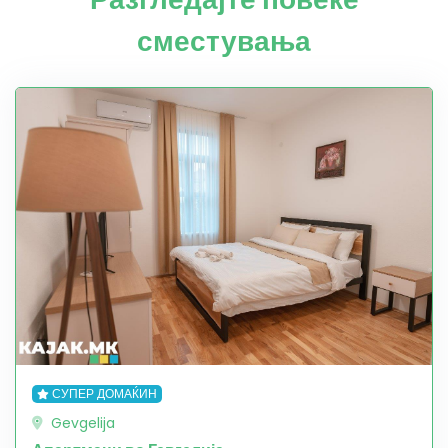
сместувања
СУПЕР ДОМАЌИН
Gevgelija