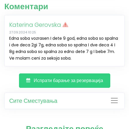
Коментари
Katerina Gerovska
27.09.2024 10:25
Edna soba vozrasen I dete 9 god, edna soba so spalna
i dve deca 2gi 7g, edna soba so spalna I dve deca 4 I
8g edna soba so spalna za edno dete 7 g I bebe 7m.
Ve molam ceni za sekoja soba.
Испрати барање за резервација
Сите Сместувања
Разгледајте повеќе