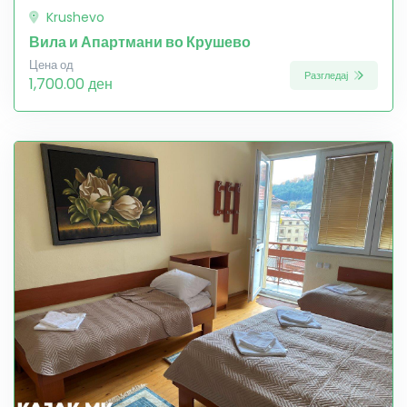
Krushevo
Вила и Апартмани во Крушево
Цена од
Разгледај
1,700.00 ден