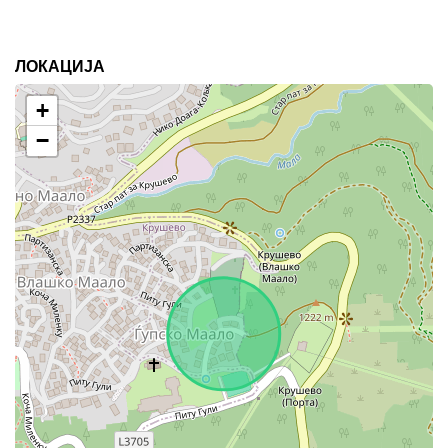
ЛОКАЦИЈА
+
−