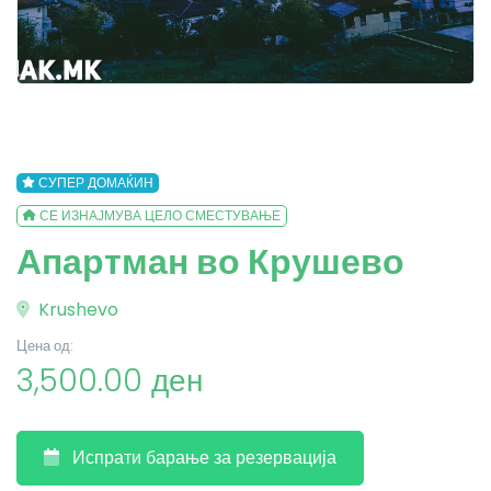
СУПЕР ДОМАЌИН
СЕ ИЗНАЈМУВА ЦЕЛО СМЕСТУВАЊЕ
Апартман во Крушево
Krushevo
Цена од:
3,500.00 ден
Испрати барање за резервација