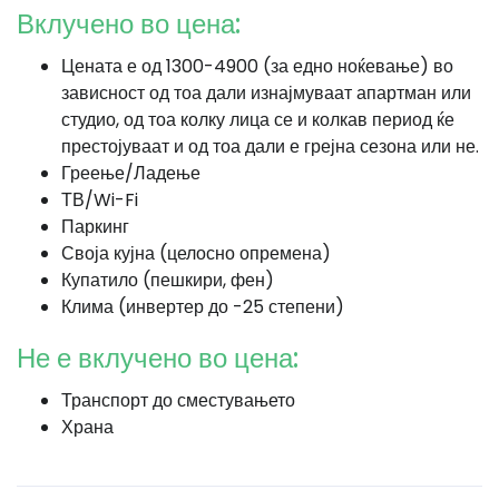
Вклучено во цена:
Цената е од 1300-4900 (за едно ноќевање) во
зависност од тоа дали изнајмуваат апартман или
студио, од тоа колку лица се и колкав период ќе
престојуваат и од тоа дали е грејна сезона или не.
Греење/Ладење
ТВ/Wi-Fi
Паркинг
Своја кујна (целосно опремена)
Купатило (пешкири, фен)
Клима (инвертер до -25 степени)
Не е вклучено во цена:
Транспорт до сместувањето
Храна