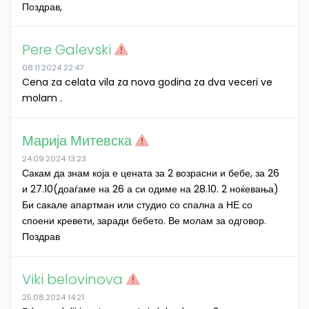
Поздрав,
Pere Galevski
08.11.2024 22:47
Cena za celata vila za nova godina za dva veceri ve
molam .
Марија Митевска
24.09.2024 13:23
Сакам да знам која е цената за 2 возрасни и бебе, за 26
и 27.10(доаѓаме на 26 а си одиме на 28.10. 2 ноќевања)
Би сакале апартман или студио со спална а НЕ со
споени кревети, заради бебето. Ве молам за одговор.
Поздрав
Viki belovinova
25.08.2024 14:21