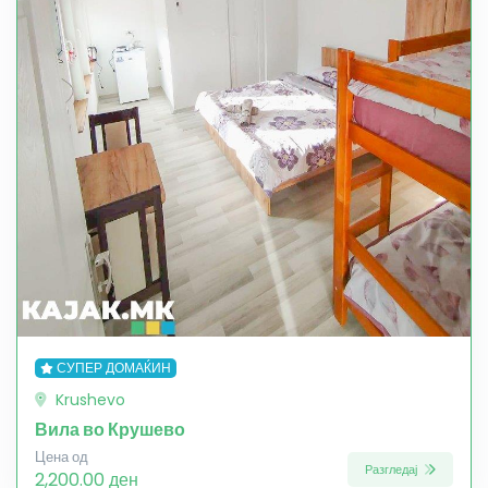
СУПЕР ДОМАЌИН
Krushevo
Вила во Крушево
Цена од
Разгледај
2,200.00 ден