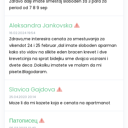
Zdravo dalji imate smestaj sloboden za 3 para za
period od 7 8 9 sep
Aleksandra Jankovska
16.02.2024 19:54
Zdravo,me interesira cenata za smestuvanja za
vikendot 24 i 25 februar ,dal imate sloboden aparman
kako sto vidov na slikite eden bracen krevet i dve
krevetcinja na sprat bidejku sme dvajca vozrasni i
dvete deca .Dokolku imatete ve molam da mi
pisete.Blagodaram.
Slavica Gajdova
25.04.2023 20:14
Moze li da mi kazete koja e cenata na apartmanot
Патописец