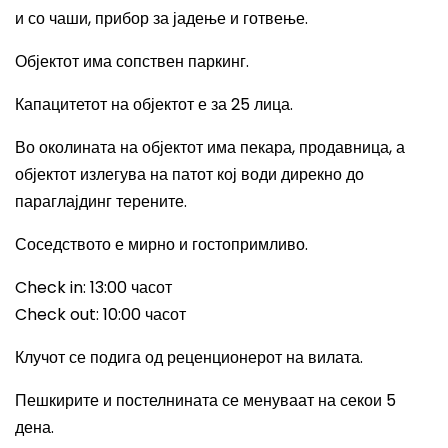
и со чаши, прибор за јадење и готвење
.
Објектот има сопствен паркинг.
Капацитетот на објектот е за 25 лица.
Во околината на објектот има пекара, продавница, а
објектот излегува на патот кој води дирекно до
параглајдинг терените.
Соседството е мирно и гостопримливо.
Check in: 13:00
часот
Check out: 10:00
часот
Клучот се подига од реценционерот на вилата.
Пешкирите и постелнината се менуваат на секои 5
дена.