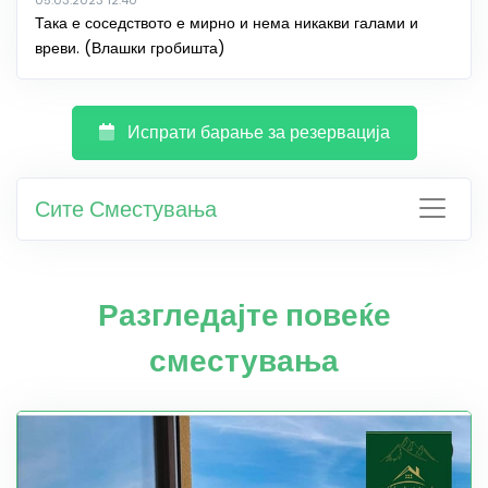
05.03.2023 12:40
Така е соседството е мирно и нема никакви галами и
вреви. (Влашки гробишта)
Испрати барање за резервација
Сите Сместувања
Разгледајте повеќе
сместувања