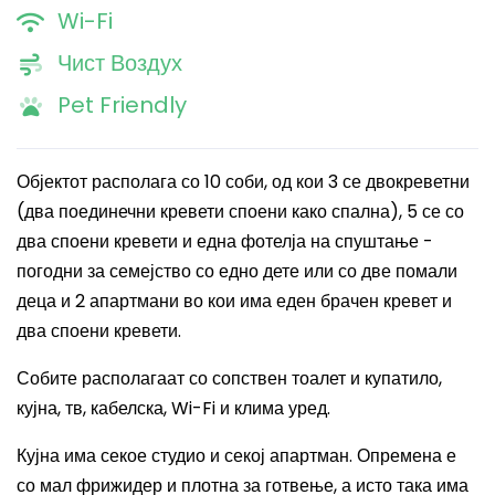
Wi-Fi
Чист Воздух
Pet Friendly
Објектот располага со
10 соби, од кои 3 се двокреветни
(два поединечни кревети споени како спална), 5 се со
два споени кревети и една фотелја на спуштање -
погодни за семејство со едно дете или со две помали
деца и 2 апартмани во кои има еден брачен кревет и
два споени кревети
.
Собите располагаат со сопствен
тоалет и купатило
,
кујна, тв, кабелска, Wi-Fi
и
клима уред
.
Кујна има секое студио и секој апартман. Опремена е
со мал фрижидер и плотна за готвење, а исто так
а има