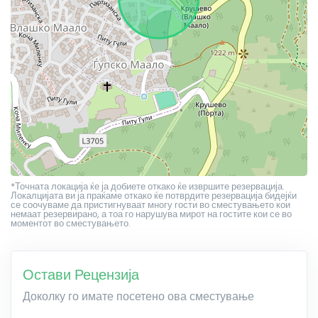
*Точната локација ќе ја добиете откако ќе извршите резервација.
Локалцијата ви ја праќаме откако ќе потврдите резервација бидејќи
се соочуваме да пристигнуваат многу гости во сместувањето кои
немаат резервирано, а тоа го нарушува мирот на гостите кои се во
моментот во сместувањето.
Остави Рецензија
Доколку го имате посетено ова сместување