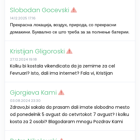
Slobodan Gocevski
14.12.2025 17:16
Прекрасна локација, воздух, природа, со прекрасни
домакини. Буквално се што треба за за полнење батерии.
Kristijan Gligoroski
27.12.2024 19:18
Kolku bi kostala vikendicata da ja zemime za cel
Fevruari? Isto, dali ima internet? Fala vi, Kristijan
Gjorgieva Kami
03.08.2024 23:30
Zdravo,bi sakala da prasam dali imate slobodno mesto
od ponedelnik 5 avgust do cetvrtokot 7 avgust? I kolku
kosta za 2 osobi? Blagodaram mnogu Pozdrav Kami