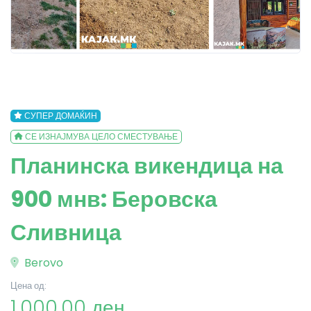
СУПЕР ДОМАЌИН
СЕ ИЗНАЈМУВА ЦЕЛО СМЕСТУВАЊЕ
Планинска викендица на
900 мнв: Беровска
Сливница
Berovo
Цена од:
1,000.00 ден