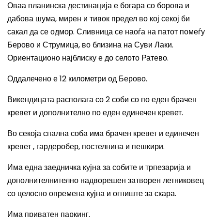
Оваа планинска дестинација е богара со борова и
дабова шума, мирен и тивок предел во кој секој би
сакал да се одмор. Сливница се наоѓа на патот помеѓу
Берово и Струмица, во близина на Суви Лаки.
Ориентационо најблиску е до селото Ратево.
Оддалечено е 12 километри од Берово.
Викендицата располага со 2 соби со по еден брачен
кревет и дополнително по еден единечен кревет.
Во секоја спална соба има б
рачен кревет и единечен
кревет , гардеробер, постелнина и пешкири
.
Има една заедничка кујна за собите и трпезарија и
дополнителнително надворешен затворен летниковец
со целосно опремена кујна и огниште за скара.
Има приватен паркинг
.