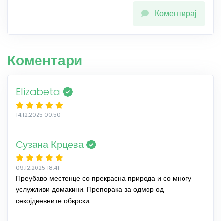
Коментирај
Коментари
Elizabeta
14.12.2025 00:50
Сузана Крцева
09.12.2025 18:41
Преубаво местенце со прекрасна природа и со многу
услужливи домакини. Препорака за одмор од
секојдневните обврски.