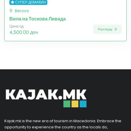
СУПЕР ДОМАЌИН
Berovo
Вила на Тоскова Ливада
Цена од
Разгледај
4,500.00 ден
Kajak.mk is the new era of tourism in Macedonia. Embrace the
opportunity to experience the country as the locals do,