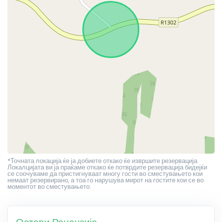
*Точната локација ќе ја добиете откако ќе извршите резервација.
Локалцијата ви ја праќаме откако ќе потврдите резервација бидејќи
се соочуваме да пристигнуваат многу гости во сместувањето кои
немаат резервирано, а тоа го нарушува мирот на гостите кои се во
моментот во сместувањето.