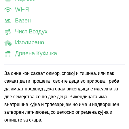
Wi-Fi
Базен
Чист Воздух
Изолирано
Дрвена Куќичка
За оние кои сакаат одмор, спокој и тишина, или пак
сакаат да ги прошетат своите деца во природа, треба
да имаат предвид дека оваа викендица е идеална за
две семејства со по две деца. Викендицата има
внатрешна кујна и трпезаријам но има и надворешен
затворен летниковец со целосно опремена кујна и
огниште за скара.