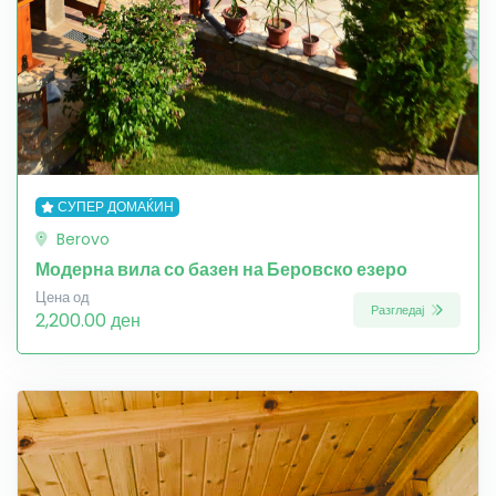
СУПЕР ДОМАЌИН
Berovo
Модерна вила со базен на Беровско езеро
Цена од
Разгледај
2,200.00 ден