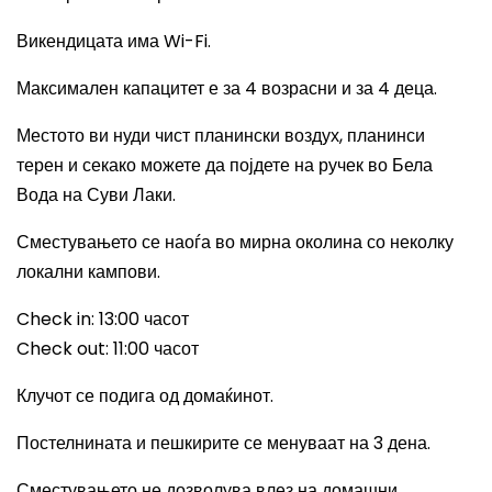
Викендицата има
Wi-Fi.
Максимален капацитет е за 4 возрасни и за 4 деца.
Местото ви нуди чист планински воздух, планинси
терен и секако можете да појдете на ручек во Бела
Вода на Суви Лаки.
Сместувањето се наоѓа во мирна околина со неколку
локални кампови.
Check in: 13:00
часот
Check out: 11:00
часот
Клучот се подига од домаќинот.
Постелнината и пешкирите се менуваат на 3 дена.
Сместувањето не дозволува влез на домашни