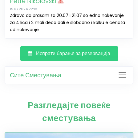
Petre Nikolovski
15.07.2024 22:18
Zdravo da prasam za 20.07 i 21.07 so edno nokevanje
za 4 lica i 2 mali deca dali e slobodno i kolku e cenata
od nokevanje
Испрати барање за резервација
Сите Сместувања
Разгледајте повеќе
сместувања