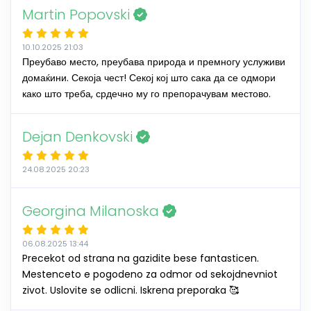
Martin Popovski
10.10.2025 21:03
Преубаво место, преубава природа и премногу услуживи
домаќини. Секоја чест! Секој кој што сака да се одмори
како што треба, срдечно му го препорачувам местово.
Dejan Denkovski
24.08.2025 20:23
Georgina Milanoska
06.08.2025 13:44
Precekot od strana na gazidite bese fantasticen.
Mestenceto e pogodeno za odmor od sekojdnevniot
zivot. Uslovite se odlicni. Iskrena preporaka 🥰