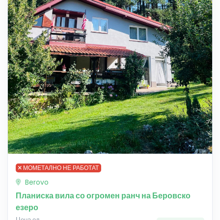
МОМЕТАЛНО НЕ РАБОТАТ
Berovo
Планиска вила со огромен ранч на Беровско
езеро
Цена од