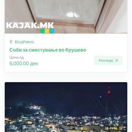
Krushevo
Соби за сместување во Крушево
Цена од
Разгледај
6,000.00 ден