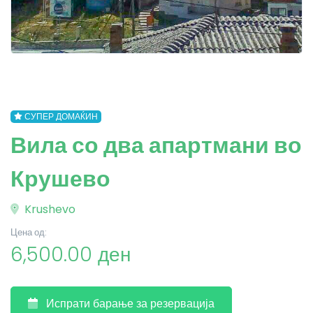
СУПЕР ДОМАЌИН
Вила со два апартмани во
Крушево
Krushevo
Цена од:
6,500.00 ден
Испрати барање за резервација