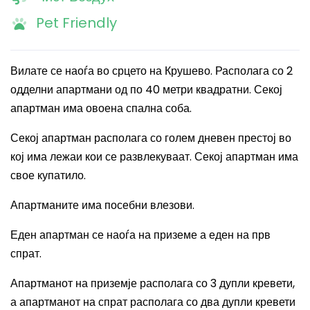
Pet Friendly
Вилате се наоѓа во срцето на Крушево. Располага со 2
одделни апартмани од по 40 метри квадратни. Секој
апартман има овоена спална соба.
Секој апартман располага со голем дневен престој во
кој има лежаи кои се развлекуваат. Секој апартман има
свое купатило.
Апартманите има посебни влезови.
Еден апартман се наоѓа на приземе а еден на прв
спрат.
Апартманот на приземје располага со 3 дупли кревети,
а апартманот на спрат располага со два дупли кревети