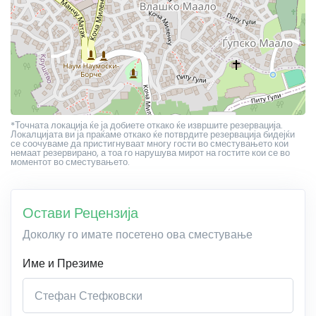
*Точната локација ќе ја добиете откако ќе извршите резервација.
Локалцијата ви ја праќаме откако ќе потврдите резервација бидејќи
се соочуваме да пристигнуваат многу гости во сместувањето кои
немаат резервирано, а тоа го нарушува мирот на гостите кои се во
моментот во сместувањето.
Остави Рецензија
Доколку го имате посетено ова сместување
Име и Презиме