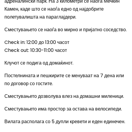
адреналински парк. На 3 километри се наоѓа Мечкин
Камен, каде што се наоѓа едно од најдобрите
полетувалишта на параглајдери.
Сместувањето се наоѓа во мирно и пријатно соседство.
Check in: 12:00
до 13
:00
часот
Check out: 10:30-11:00
часот
Клучот се подига од домаќинот.
Постелнината и пешкирите се менуваат на 7 дена или
по договор со гостите.
Сместувањето дозволува влез на домашни миленици.
Сместувањето има простор за остава на велосипеди.
Вилата располага со 5 дупли кревети и еден единечен.