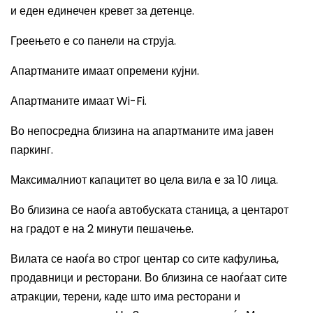
и еден единечен кревет за детенце.
Греењето е со панели на струја.
Апартманите имаат опремени кујни.
Апартманите имаат
Wi-Fi.
Во непосредна близина на апартманите има јавен
паркинг.
Максималниот капацитет во цела вила е за 10 лица.
Во близина се наоѓа автобуската станица, а центарот
на градот е на 2 минути пешачење.
Вилата се наоѓа во строг центар со сите кафулиња,
продавници и ресторани. Во близина се наоѓаат сите
атракции, терени, каде што има ресторани и