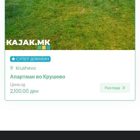
СУПЕР ДОМАЌИН
Krushevo
Апартман во Крушево
Цена од
Разгледај
2,100.00 ден