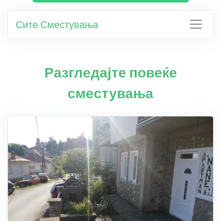
Сите Сместувања
Разгледајте повеќе
сместувања