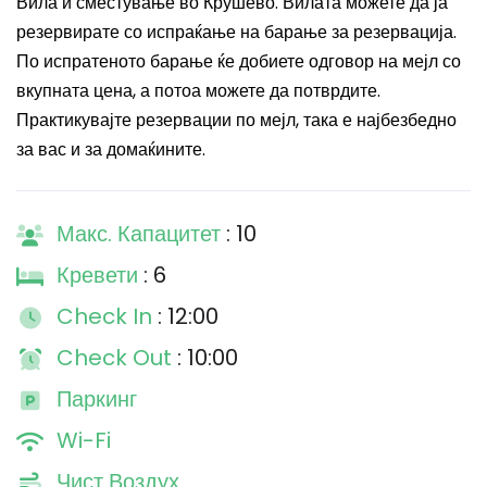
Вила и сместување во Крушево. Вилата можете да ја
резервирате со испраќање на барање за резервација.
По испратеното барање ќе добиете одговор на мејл со
вкупната цена, а потоа можете да потврдите.
Практикувајте резервации по мејл, така е најбезбедно
за вас и за домаќините.
Макс. Капацитет
: 10
Кревети
: 6
Check In
: 12:00
Check Out
: 10:00
Паркинг
Wi-Fi
Чист Воздух