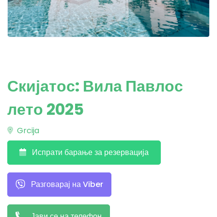
Скијатос: Вила Павлос
лето 2025
Grcija
Испрати барање за резервација
Разговарај на Viber
Јави се на телефон