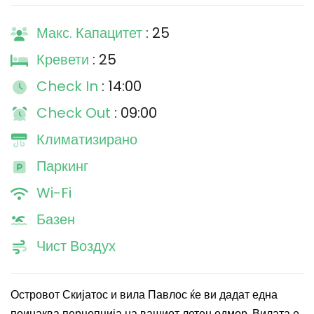
Макс. Капацитет
: 25
Кревети
: 25
Check In
: 14:00
Check Out
: 09:00
Климатизирано
Паркинг
Wi-Fi
Базен
Чист Воздух
Островот Скијатос и вила Павлос ќе ви дадат една
поинаква перцепција на вашиот летен одмор. Вилата е