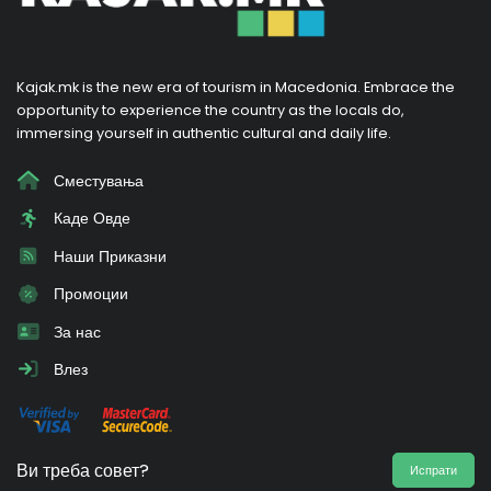
Kajak.mk is the new era of tourism in Macedonia. Embrace the
opportunity to experience the country as the locals do,
immersing yourself in authentic cultural and daily life.
Сместувања
Каде Овде
Наши Приказни
Промоции
За нас
Влез
Ви треба совет?
Испрати