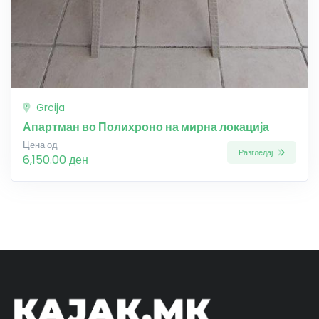
Grcija
Апартман во Полихроно на мирна локација
Цена од
Разгледај
6,150.00 ден