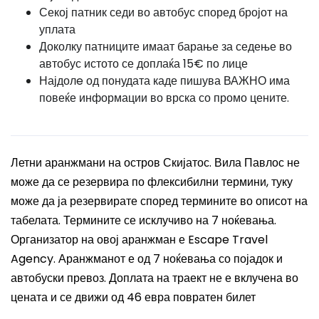
Секој патник седи во автобус според бројот на
уплата
Доколку патниците имаат барање за седење во
автобус истото се доплаќа 15€ по лице
Најдолe од понудата каде пишува ВАЖНО има
повеќе информации во врска со промо цените.
Летни аранжмани на остров Скијатос. Вила Павлос не
може да се резервира по флексибилни термини, туку
може да ја резервирате според термините во описот на
табелата. Термините се исклучиво на 7 ноќевања.
Организатор на овој аранжман е Escape Travel
Agency. Аранжманот е од 7 ноќевања со појадок и
автобуски превоз. Доплата на траект не е вклучена во
цената и се движи од 46 евра повратен билет