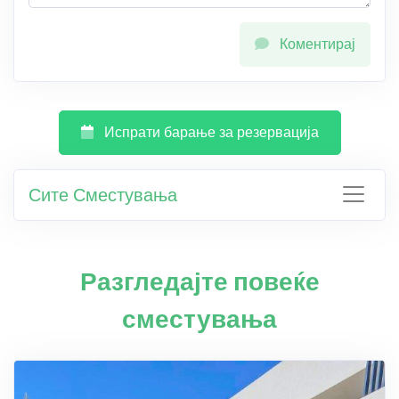
Коментирај
Испрати барање за резервација
Сите Сместувања
Разгледајте повеќе
сместувања