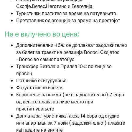
Скопје,Велес,Неготино и Гевгелија
Туристички пратител за време на патувањето
Претставник од агенција за време на престојот
Не е вклучено во цена:
Дополнителeлни 46€ се доплаќаат задолжително
за билет за траект на релација Волос-Скијатос
-Волос во самиот автобус
Трансфер Битола и Прилеп 10€ по лице во
правец
Патничко осигурување
Факултативни излети
Користење на клима (не е задолжително) 7 евра
од ден, се плаќа на лице место при
пристигнувањето
Доплата за туристичка такса, 14 евра од студио
или апартман за 7 ноќи ( задолжително ) плаќате
кај газдите на вилите