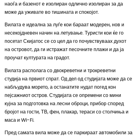
наоѓа и базенот е изолиран одлично изолиран за да
може да уживате во тишината и спокојот.
Вилата е идеална за луѓе кои бараат модерен, нов и
несекојдневен начин на летување. Туристи кои ќе го
посетат Скијатос се со цел да го почувствуваах духот
на островот, да ги истражат песочните плажи и да ја
проучат културата на градот.
Вилата располага со двокреветни и трокреветни
студија на првиот спрат. Од дел од студијата може да се
набљудува морето, а останатите нудат погед кон
пејсажниот остров. Студијата се опремени со мини
кујна за подготовка на лесни оброци, прибор според
бројот на гости, ТВ, фен, плакар, тераси со столчиња и
маса и Wi-Fi.
Пред самата вила може да се паркираат автомобили за