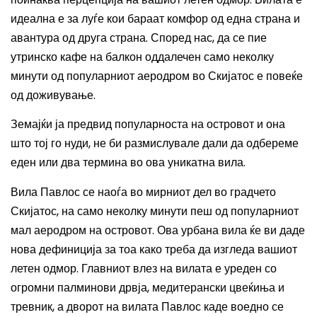
идеална е за луѓе кои бараат комфор од една страна и
авантура од друга страна. Според нас, да се пие
утринско кафе на балкон оддалечен само неколку
минути од популарниот аеродром во Скијатос е повеќе
од доживување.
Земајќи ја предвид популарноста на островот и она
што тој го нуди, не би размислувале дали да одбереме
еден или два термина во ова уникатна вила.
Вила Павлос се наоѓа во мирниот дел во градчето
Скијатос, на само неколку минути пеш од популарниот
мал аеродром на островот. Ова урбана вила ќе ви даде
нова дефиниција за тоа како треба да изгледа вашиот
летен одмор. Главниот влез на вилата е уреден со
огромни палминови дрвја, медитерански цвеќиња и
тревник, а дворот на вилата Павлос каде воедно се