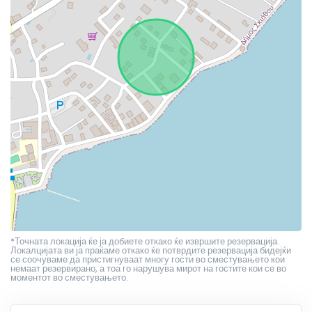
*Точната локација ќе ја добиете откако ќе извршите резервација.
Локалцијата ви ја праќаме откако ќе потврдите резервација бидејќи
се соочуваме да пристигнуваат многу гости во сместувањето кои
немаат резервирано, а тоа го нарушува мирот на гостите кои се во
моментот во сместувањето.