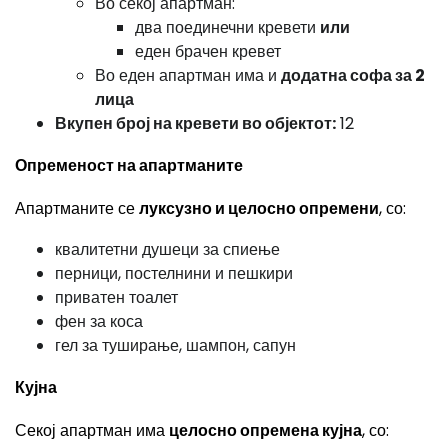
Во секој апартман:
два поединечни кревети
или
еден брачен кревет
Во еден апартман има и
додатна софа за 2
лица
Вкупен број на кревети во објектот:
12
Опременост на апартманите
Апартманите се
луксузно и целосно опремени
, со:
квалитетни душеци за спиење
перници, постелнини и пешкири
приватен тоалет
фен за коса
гел за туширање, шампон, сапун
Кујна
Секој апартман има
целосно опремена кујна
, со: