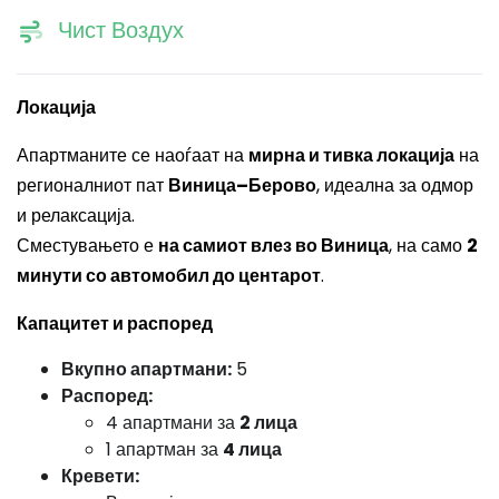
Чист Воздух
Локација
Апартманите се наоѓаат на
мирна и тивка локација
на
регионалниот пат
Виница–Берово
, идеална за одмор
и релаксација.
Сместувањето е
на самиот влез во Виница
, на само
2
минути со автомобил до центарот
.
Капацитет и распоред
Вкупно апартмани:
5
Распоред:
4 апартмани за
2 лица
1 апартман за
4 лица
Кревети: