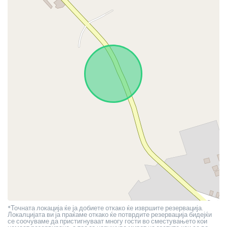
*Точната локација ќе ја добиете откако ќе извршите резервација.
Локалцијата ви ја праќаме откако ќе потврдите резервација бидејќи
се соочуваме да пристигнуваат многу гости во сместувањето кои