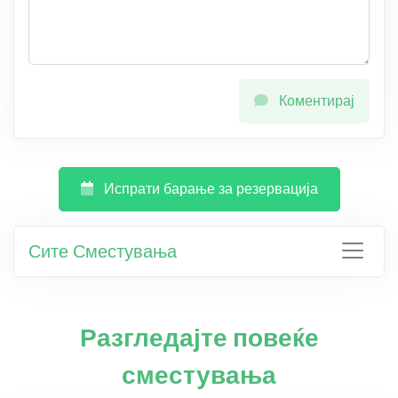
Коментирај
Испрати барање за резервација
Сите Сместувања
Разгледајте повеќе
сместувања