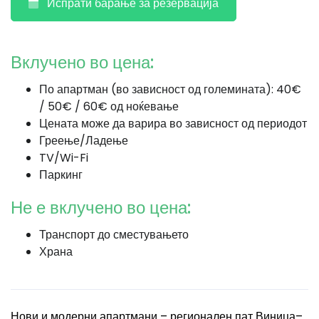
Испрати барање за резервација
Вклучено во цена:
По апартман (во зависност од големината): 40€
/ 50€ / 60€ од ноќевање
Цената може да варира во зависност од периодот
Греење/Ладење
TV/Wi-Fi
Паркинг
Не е вклучено во цена:
Транспорт до сместувањето
Храна
Нови и модерни апартмани – регионален пат Виница–