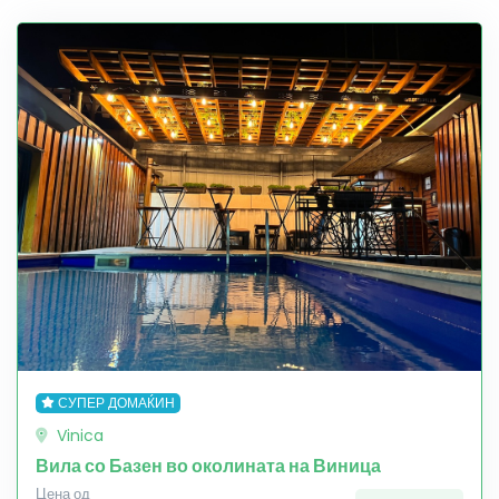
СУПЕР ДОМАЌИН
Vinica
Вила со Базен во околината на Виница
Цена од