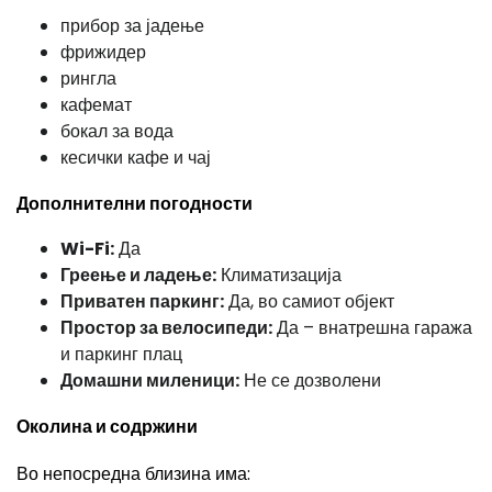
прибор за јадење
фрижидер
рингла
кафемат
бокал за вода
кесички кафе и чај
Дополнителни погодности
Wi-Fi:
Да
Греење и ладење:
Климатизација
Приватен паркинг:
Да, во самиот објект
Простор за велосипеди:
Да – внатрешна гаража
и паркинг плац
Домашни миленици:
Не се дозволени
Околина и содржини
Во непосредна близина има: