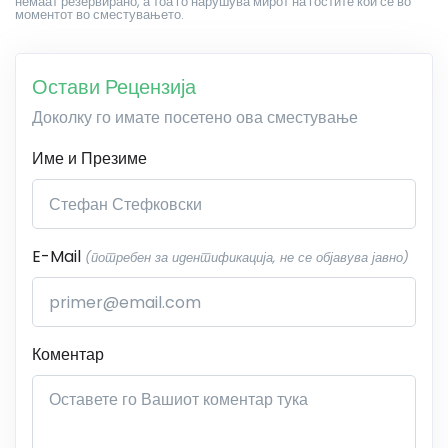
немаат резервирано, а тоа го нарушува мирот на гостите кои се во
моментот во сместувањето.
Остави Рецензија
Доколку го имате посетено ова сместување
Име и Презиме
E-Mail
(потребен за идентификација, не се објавува јавно)
Коментар