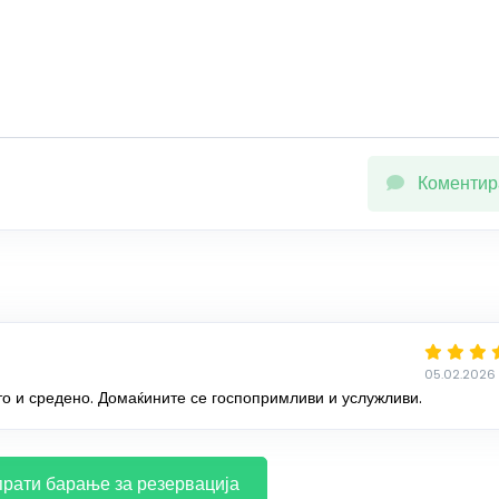
Коментир
05.02.2026 
то и средено. Домаќините се госпопримливи и услужливи.
рати барање за резервација