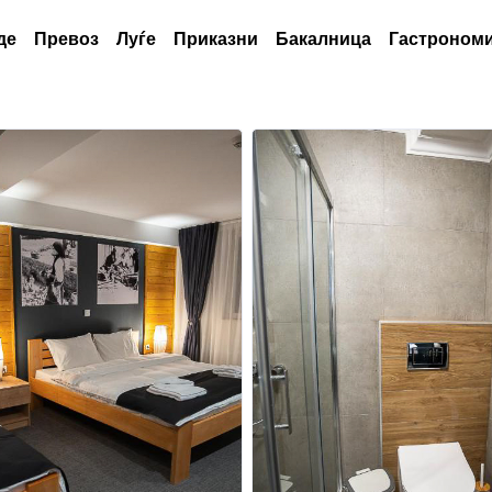
де
Превоз
Луѓе
Приказни
Бакалница
Гастрономи