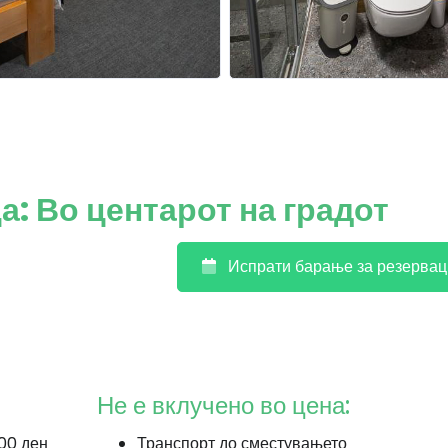
: Во центарот на градот
Испрати барање за резервац
Не е вклучено во цена:
.00 ден
Транспорт до сместувањето