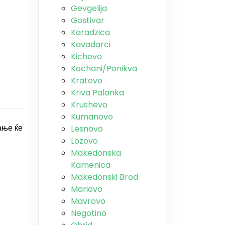
Gevgelija
Gostivar
Karadzica
Kavadarci
Kichevo
Kochani/Ponikva
Kratovo
Kriva Palanka
Krushevo
Kumanovo
ање ќе
Lesnovo
Lozovo
Makedonska
Kamenica
Makedonski Brod
Mariovo
Mavrovo
Negotino