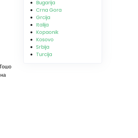
Bugarija
Crna Gora
Grcija
Italija
Kopaonik
Kosovo
Srbija
Turcija
,Тошо
 на