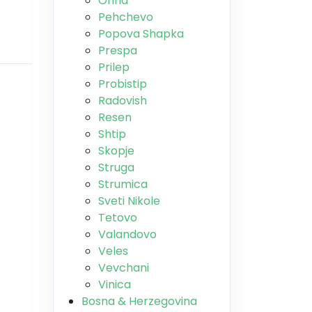
Ohrid
Pehchevo
Popova Shapka
Prespa
Prilep
Probistip
Radovish
Resen
Shtip
Skopje
Struga
Strumica
Sveti Nikole
Tetovo
Valandovo
Veles
Vevchani
Vinica
Bosna & Herzegovina