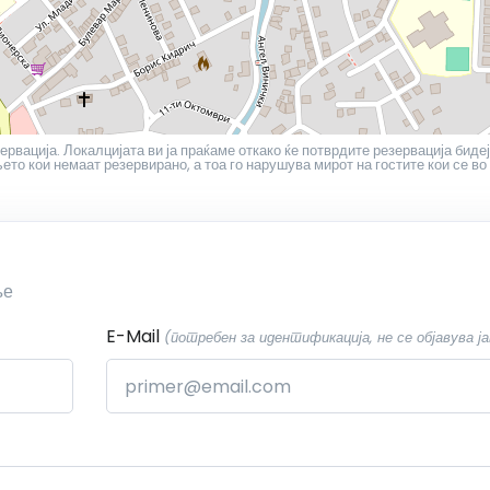
ервација. Локалцијата ви ја праќаме откако ќе потврдите резервација бидеј
то кои немаат резервирано, а тоа го нарушува мирот на гостите кои се во
ње
E-Mail
(потребен за идентификација, не се објавува ја