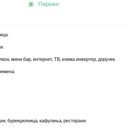
Паркинг
ица.
и.
кон, мини бар, интернет, ТВ, клима инвертер, доручек.
ремена.
ции, бурекџилница, кафулиња, ресторани.