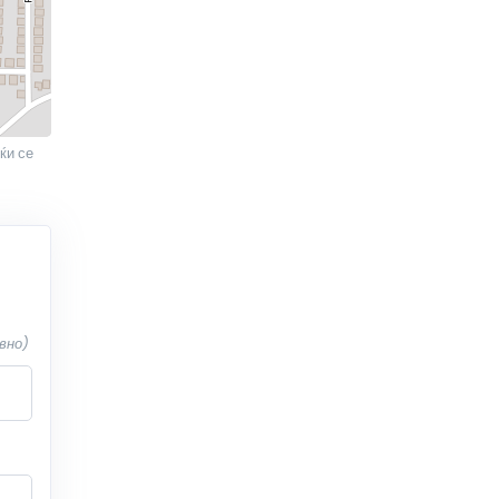
ќи се
вно)