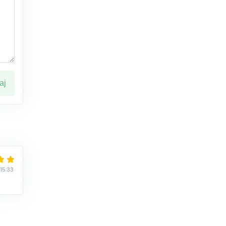
ај
15:33