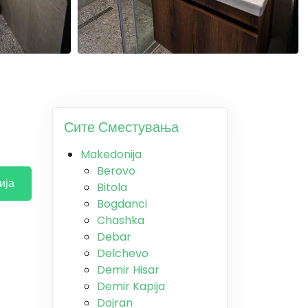
Сите Сместувања
Makedonija
Berovo
ија
Bitola
Bogdanci
Chashka
Debar
Delchevo
Demir Hisar
Demir Kapija
Dojran