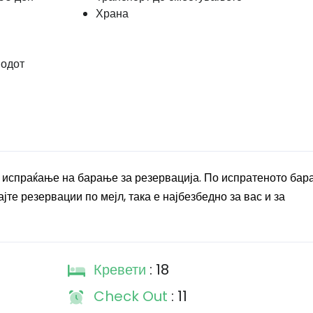
Храна
иодот
 испраќање на барање за резервација. По испратеното бар
јте резервации по мејл, така е најбезбедно за вас и за
Кревети
: 18
Check Out
: 11