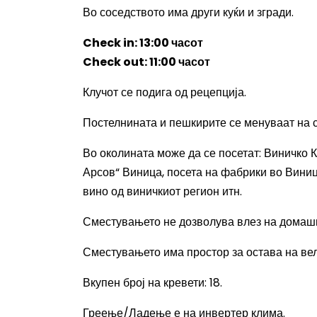
Во соседството има други куќи и згради.
Check in: 13:00
часот
Check out: 11:00
часот
Клучот се подига од рецепција.
Постелнината и пешкирите се менуваат на се
Во околината може да се посетат
: Виничко 
Арсов“ Виница, посета на фабрики во Виница
вино од виничкиот регион итн.
Сместувањето не дозволува влез на домаш
Сместувањето има простор за остава на ве
Вкупен број на кревети
: 18.
Греење/Ладење е на инвертер клима.