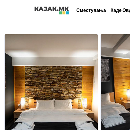
Сместувања
Каде Ов