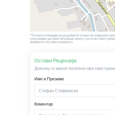
*Точната локација ќе ја добиете откако ќе извршите рез
соочуваме да пристигнуваат многу гости во сместување
моментот во сместувањето.
Остави Рецензија
Доколку го имате посетено ова сместува
Име и Презиме
Коментар