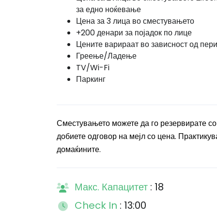
за едно ноќевање
Цена за 3 лица во сместувањето
+200 денари за појадок по лице
Цените варираат во зависност од пер
Греење/Ладење
TV/Wi-Fi
Паркинг
Сместувањето можете да го резервирате со
добиете одговор на мејл со цена. Практикува
домаќините.
Макс. Капацитет
: 18
Check In
: 13:00