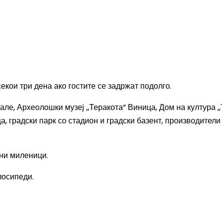
кои три дена ако гостите се задржат подолго.
Кале, Археолошки музеј ,,Теракота“ Виница, Дом на култура ,
, градски парк со стадион и градски базент, производители
ни миленици.
лосипеди.