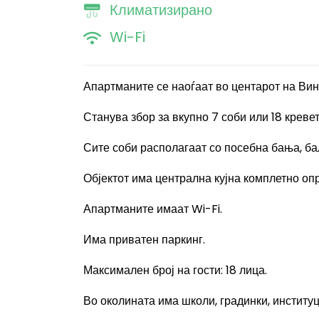
Климатизирано
Wi-Fi
Апартманите се наоѓаат во
центарот на Вин
Станува збор за вкупно 7 соби или 18 кревет
Сите соби располагаат со посебна бања, бал
Објектот има централна кујна комплетно оп
Апартманите имаат
Wi-Fi.
Има приватен паркинг.
Максимален број на гости
: 18
лица.
Во околината има школи, градинки, институ