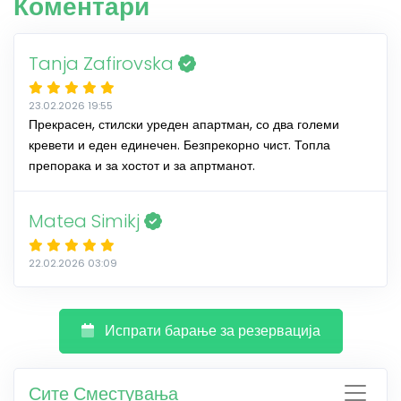
Коментари
Tanja Zafirovska
23.02.2026 19:55
Прекрасен, стилски уреден апартман, со два големи
кревети и еден единечен. Безпрекорно чист. Топла
препорака и за хостот и за апртманот.
Matea Simikj
22.02.2026 03:09
Испрати барање за резервација
Сите Сместувања