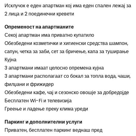
Исклучок е еден апартман кој има еден спален лежај за
2 лица и 2 поединечни кревети
Опременост на апартманите
Секој апартман има приватно купатило
Обезбедени козметички и хигиенски средства шампон,
сапун, четка за заби, сет за бричење, капа за туширање
Кујна
3 апартмани имаат целосно опремена кујна
3 апартмани располагаат со бокал за топла вода, чаши,
филџани и фрижидер
Обезбедени кафе, чај и сезонско овошје за добредојде
Бесплатен Wi-Fi и телевизија
Греење и ладење преку клима уреди
Паркинг и дополнителни услуги
Приватен, бесплатен паркинг веднаш пред