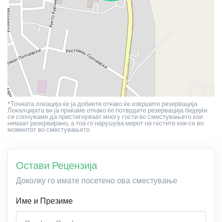
*Точната локација ќе ја добиете откако ќе извршите резервација.
Локалцијата ви ја праќаме откако ќе потврдите резервација бидејќи
се соочуваме да пристигнуваат многу гости во сместувањето кои
немаат резервирано, а тоа го нарушува мирот на гостите кои се во
моментот во сместувањето.
Остави Рецензија
Доколку го имате посетено ова сместување
Име и Презиме