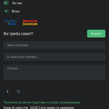
За нас
Влез
Ви треба совет?
Испрати
•
Политика за лични податоци и услови за резервации
Кајак ©
zako.mk
2025 Сите права се задржани