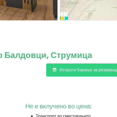
о Балдовци, Струмица
Испрати барање за резервац
Не е вклучено во цена:
Транспорт до сместувањето