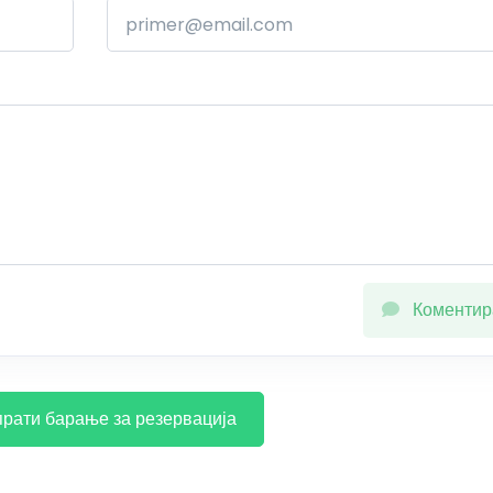
Коментир
рати барање за резервација