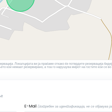
ервација. Локалцијата ви ја праќаме откако ќе потврдите резервација бидеј
то кои немаат резервирано, а тоа го нарушува мирот на гостите кои се во
ње
E-Mail
(потребен за идентификација, не се објавува ја