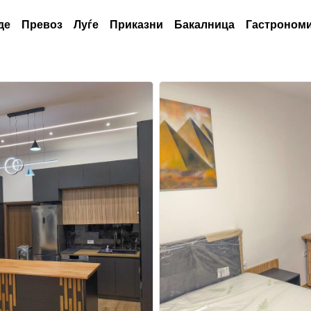
де
Превоз
Луѓе
Приказни
Бакалница
Гастрономи