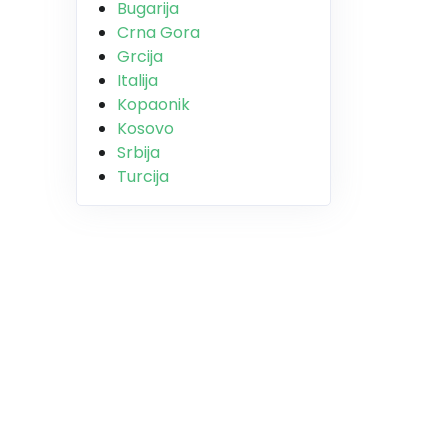
Bugarija
Crna Gora
Grcija
Italija
Kopaonik
Kosovo
Srbija
Turcija