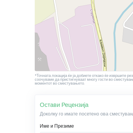
*Точната локација ќе ја добиете откако ќе извршите рез
соочуваме да пристигнуваат многу гости во сместување
моментот во сместувањето.
Остави Рецензија
Доколку го имате посетено ова сместува
Име и Презиме