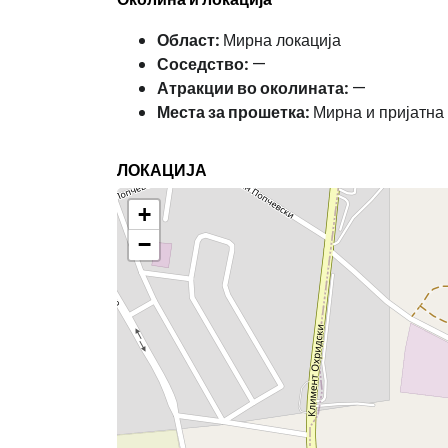
Област:
Мирна локација
Соседство:
—
Атракции во околината:
—
Места за прошетка:
Мирна и пријатна
ЛОКАЦИЈА
+
−