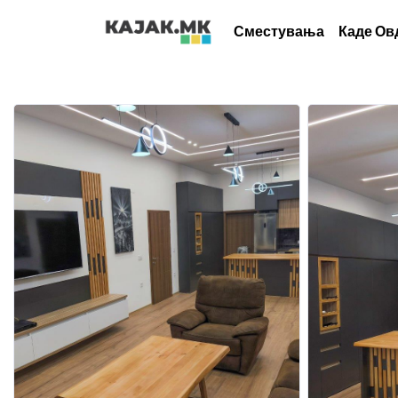
Сместувања
Каде Ов