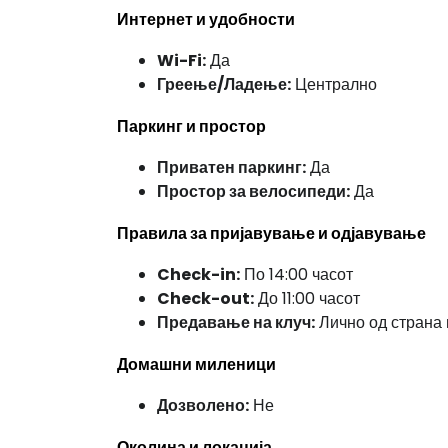
Интернет и удобности
Wi-Fi:
Да
Греење/Ладење:
Централно
Паркинг и простор
Приватен паркинг:
Да
Простор за велосипеди:
Да
Правила за пријавување и одјавување
Check-in:
По 14:00 часот
Check-out:
До 11:00 часот
Предавање на клуч:
Лично од страна 
Домашни миленици
Дозволено:
Не
Околина и локација