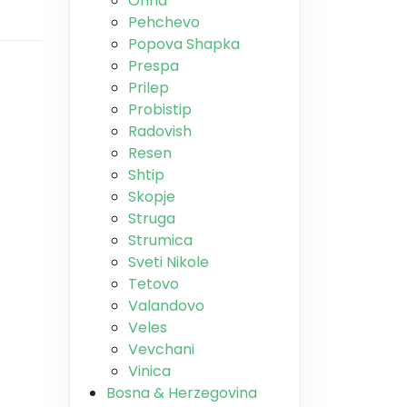
Ohrid
Pehchevo
Popova Shapka
Prespa
Prilep
Probistip
Radovish
Resen
Shtip
Skopje
Struga
Strumica
Sveti Nikole
Tetovo
Valandovo
Veles
Vevchani
Vinica
Bosna & Herzegovina