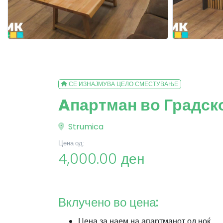
СЕ ИЗНАЈМУВА ЦЕЛО СМЕСТУВАЊЕ
Aпартман во Градск
Strumica
Цена од:
4,000.00 ден
Вклучено во цена:
Цена за наем на апартманот од ноќ