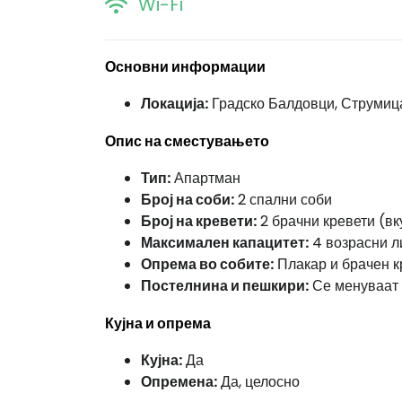
Wi-Fi
Основни информации
Локација:
Градско Балдовци, Струмиц
Опис на сместувањето
Тип:
Апартман
Број на соби:
2 спални соби
Број на кревети:
2 брачни кревети (вк
Максимален капацитет:
4 возрасни л
Опрема во собите:
Плакар и брачен к
Постелнина и пешкири:
Се менуваат н
Кујна и опрема
Кујна:
Да
Опремена:
Да, целосно