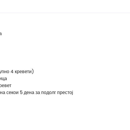
а
упно 4 кревети)
ица
ревет
а секои 5 дена за подолг престој