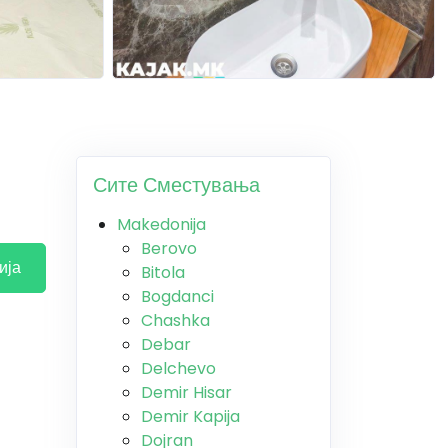
Сите Сместувања
Makedonija
Berovo
ија
Bitola
Bogdanci
Chashka
Debar
Delchevo
Demir Hisar
Demir Kapija
Dojran