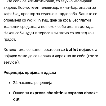
Сите соби се климатизирани, со звучно изолирани
ѕидови, flat-screen телевизор, мини-бар, апарат за
кафе/чај, простор за седење и гардероба. Бањите се
опремени со walk-in туш, фен за коса, бесплатни
тоалетни средства, а во некои соби има и spa када.
Некои соби нудат и тераса или патио со поглед кон
градот.
Хотелот има сопствен ресторан со
buffet појадок
, а
појадок може да се нарача и директно во соба (room
service).
Рецепција, пријава и одјава
24‑часовна рецепција
Опции за
express check-in и express check-
out