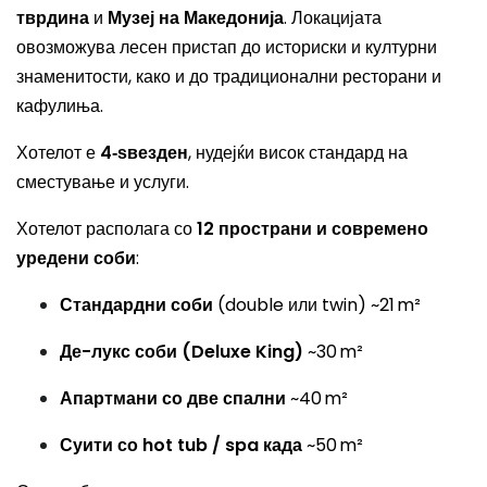
тврдина
и
Музеј на Македонија
. Локацијата
овозможува лесен пристап до историски и културни
знаменитости, како и до традиционални ресторани и
кафулиња.
Хотелот е
4‑ѕвезден
, нудејќи висок стандард на
сместување и услуги.
Хотелот располага со
12 пространи и современо
уредени соби
:
Стандардни соби
(double или twin) ~21 m²
Де-лукс соби (Deluxe King)
~30 m²
Апартмани со две спални
~40 m²
Суити со hot tub / spa када
~50 m²