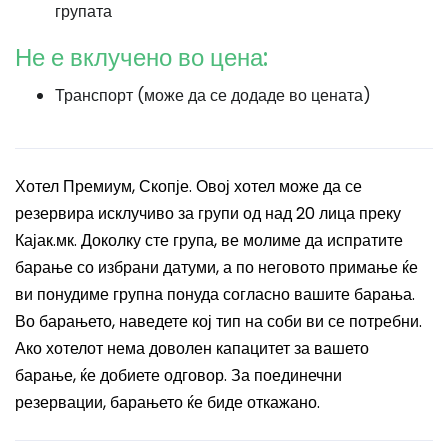
групата
Не е вклучено во цена:
Транспорт (може да се додаде во цената)
Хотел Премиум, Скопје. Овој хотел може да се
резервира исклучиво за групи од над 20 лица преку
Кајак.мк. Доколку сте група, ве молиме да испратите
барање со избрани датуми, а по неговото примање ќе
ви понудиме групна понуда согласно вашите барања.
Во барањето, наведете кој тип на соби ви се потребни.
Ако хотелот нема доволен капацитет за вашето
барање, ќе добиете одговор. За поединечни
резервации, барањето ќе биде откажано.