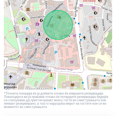
*Точната локација ќе ја добиете откако ќе извршите резервација.
Локалцијата ви ја праќаме откако ќе потврдите резервација бидејќи
се соочуваме да пристигнуваат многу гости во сместувањето кои
немаат резервирано, а тоа го нарушува мирот на гостите кои се во
моментот во сместувањето.