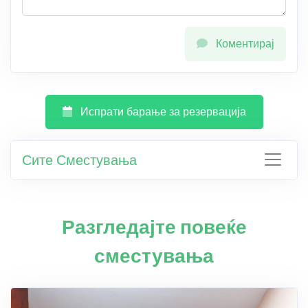
Коментирај
Испрати барање за резервација
Сите Сместувања
Разгледајте повеќе
сместувања