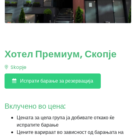
Хотел Премиум, Скопје
Skopje
Испрати барање за резервација
Вклучено во цена:
Цената за цела група ја добивате откако ќе
испратите барање
Цените варираат во зависност од барањата на